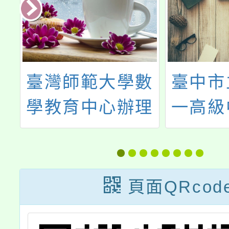
非
臺灣師範大學數
臺中市
刊
學教育中心辦理
一高級
「數學素養教學
辦理1
工作坊-臺北場」
科學班
招生
頁面QRcod