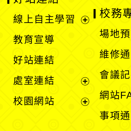
校務
線上自主學習
展
場地預
教育宣導
開
維修通
好站連結
選
會議記
處室連結
單
展
網站F
校園網站
開
展
事項通
選