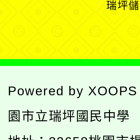
開
瑞坪儲
單
選
單
Powered by
XOOPS
園市立瑞坪國民中學