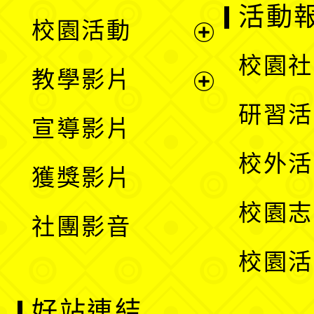
展
活動
校園活動
開
展
校園社
教學影片
選
開
展
研習活
宣導影片
單
選
開
校外活
獲獎影片
單
選
校園志
社團影音
單
校園活
好站連結