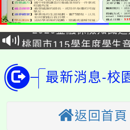
公告本校115學年度第1
「2026金融保險知識
代理(課)教師甄選結果(
桃園市115學年度學生
車」活動
公告本校115學年度第
生本土語及新住民語歌
公告本校115學年度第
代理(課)教師甄選結果(
最新消息-校
轉知中國文化大學推廣
代理(課)教師甄選結果(
轉知苗栗縣政府辦理11
《TA101》溝通分析
桃園市115學年度學生
返回首頁
縣市「校園短影音徵選
程，歡迎學生輔導中心
「桃園市補助參觀特色
要點