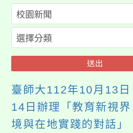
程，歡迎學生輔導中心
「桃園市補助參觀特色
要點
門員」簡章及活動海報
心理、諮商輔導、社會
115年度「教育部表揚
展演活動實施計畫」
踴躍報名參加。
系所師生報名參加。
義教育推展貢獻獎」
送出
臺師大112年10月13日
14日辦理「教育新視
境與在地實踐的對話」