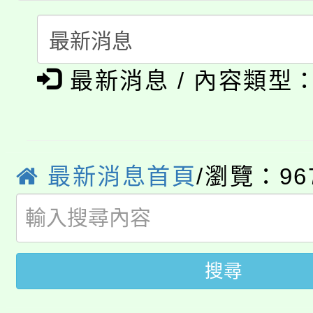
門員」簡章及活動海報
心理、諮商輔導、社會
115年度「教育部表揚
展演活動實施計畫」
踴躍報名參加。
系所師生報名參加。
公告本校115學年度第1
義教育推展貢獻獎」
最新消息 / 內容類型
「2026金融保險知識
代理(課)教師甄選結果(
桃園市115學年度學生
車」活動
公告本校115學年度第
生本土語及新住民語歌
最新消息首頁
/瀏覽：96
公告本校115學年度第
代理(課)教師甄選結果(
轉知中國文化大學推廣
代理(課)教師甄選結果(
搜尋
轉知苗栗縣政府辦理11
《TA101》溝通分析
桃園市115學年度學生
縣市「校園短影音徵選