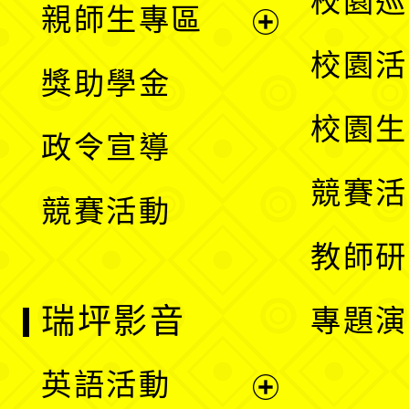
校園巡
親師生專區
單
開
展
校園活
獎助學金
選
開
校園生
政令宣導
單
選
競賽活
競賽活動
單
教師研
瑞坪影音
專題演
英語活動