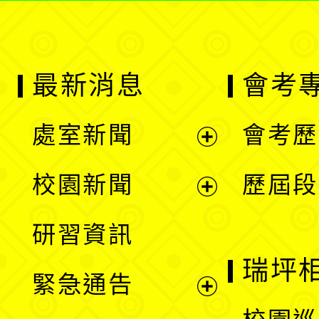
最新消息
會考
處室新聞
會考歷
展
校園新聞
歷屆段
開
展
研習資訊
選
開
瑞坪
緊急通告
單
選
展