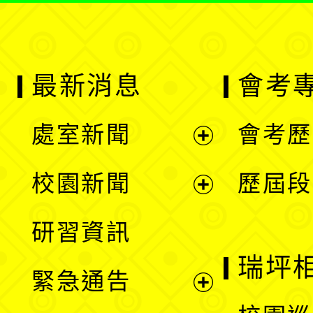
最新消息
會考
處室新聞
會考歷
展
校園新聞
歷屆段
開
展
研習資訊
選
開
瑞坪
緊急通告
單
選
展