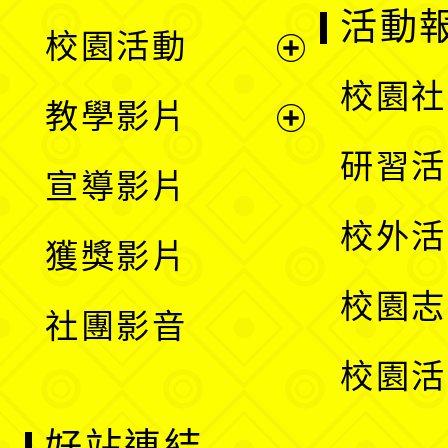
展
活動
校園活動
開
展
校園社
教學影片
選
開
展
研習活
宣導影片
單
選
開
校外活
獲獎影片
單
選
校園志
社團影音
單
校園活
好站連結