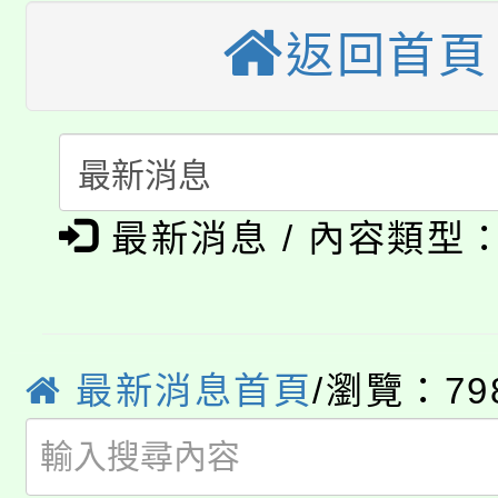
大園自造教育及科技中心
視費優惠，中低收入戶
返回首頁
大溪自造教育及科技中心
份教師增能研習
半價優惠，詳情可洽有
淨零綠生活教案入校路
份教師研習
者。
115年食農教育專業人
會
「本色祭」8/29、30
最新消息 / 內容類型
程
8/21下午1時於龍潭區
場熱烈登場!
YOUNG桃局內行報名
徵才活動。
最新消息首頁
/瀏覽：79
8月14至27日，桃園
局官網。
115年桃園市運動會8/1
開!