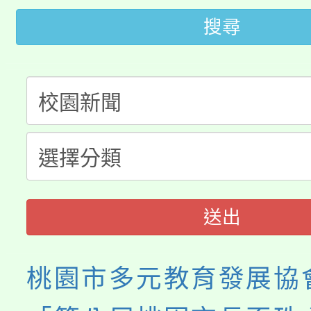
桃園市低收入戶享有免
田徑場及游泳池舉行。
搜尋
大園自造教育及科技中心
視費優惠，中低收入戶
大溪自造教育及科技中心
份教師增能研習
半價優惠，詳情可洽有
淨零綠生活教案入校路
份教師研習
者。
115年食農教育專業人
會
程
送出
桃園市多元教育發展協