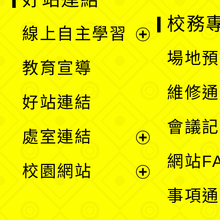
校務
線上自主學習
展
場地預
教育宣導
開
維修通
好站連結
選
會議記
處室連結
單
展
網站F
校園網站
開
展
事項通
選