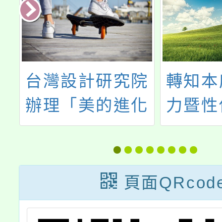
台灣設計研究院
轉知本
育
辦理「美的進化
力暨性
民
論-2023教育部
中心辦
文
美感教育計畫聯
年度家
展」
治月
頁面QRcod
動」