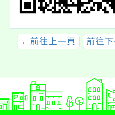
←
前往上一頁
前往下