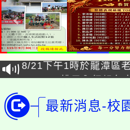
「本色祭」8/29、30
8/21下午1時於龍潭區
場熱烈登場!
YOUNG桃局內行報名
徵才活動。
8月14至27日，桃園
局官網。
最新消息-校
115年桃園市運動會8/1
開!
桃園市低收入戶享有免
田徑場及游泳池舉行。