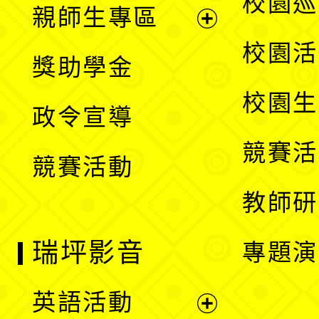
校園巡
親師生專區
單
開
展
校園活
獎助學金
選
開
校園生
政令宣導
單
選
競賽活
競賽活動
單
教師研
瑞坪影音
專題演
英語活動