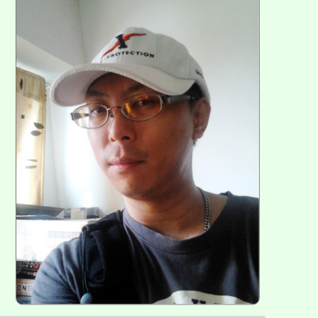
方
區
塊
各