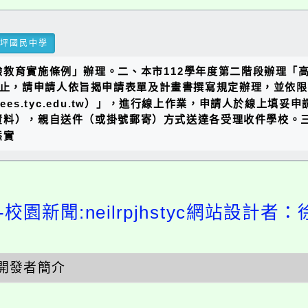
瑞坪國民中學
教育實施條例」辦理。二、本市112學年度第二階段辦理「
31日止，請申請人依旨揭申請表單及計畫書撰寫規定辦理，並
e.psees.tyc.edu.tw）」，進行線上作業，申請人於線
料），親自送件（或掛號郵寄）方式送達各受理收件學校。三、
態實
校園新聞:neilrpjhstyc網站設計者：
開發者簡介