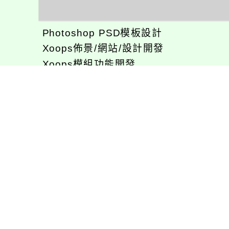
Photoshop PSD模板設計
Xoops佈景/網站/設計開發
Xoops模組功能開發
CentOS環境設置，xampp伺服器建置
專長程式：php , JavaScrupt , JQuer
1、求知若飢 虛懷若愚
2、任何被視為感情的枷鎖，都試著不因
3、自強不息
徐嘉裕(Neil Hsu)的工作心得網誌!