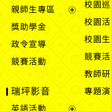
展
校園巡
親師生專區
單
開
展
校園活
獎助學金
選
開
校園生
政令宣導
單
選
競賽活
競賽活動
單
教師研
瑞坪影音
專題演
英語活動