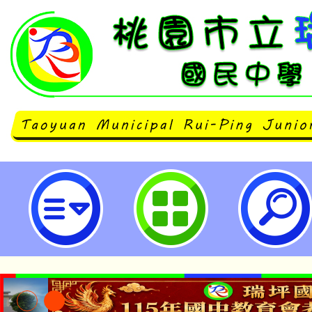
112年桃園閩南書院系列課程答喙鼓
市立瑞坪國民中學