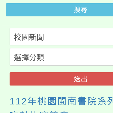
桃園市低收入戶享有免
田徑場及游泳池舉行。
搜尋
大園自造教育及科技中心
視費優惠，中低收入戶
大溪自造教育及科技中心
份教師增能研習
半價優惠，詳情可洽有
淨零綠生活教案入校路
份教師研習
者。
115年食農教育專業人
會
程
送出
112年桃園閩南書院系