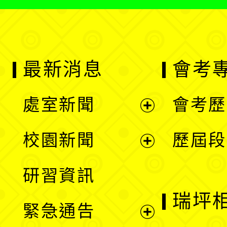
最新消息
會考
處室新聞
會考歷
展
校園新聞
歷屆段
開
展
研習資訊
選
開
瑞坪
緊急通告
單
選