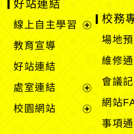
好站連結
校務
線上自主學習
展
場地預
教育宣導
開
維修通
好站連結
選
會議記
處室連結
單
展
網站F
校園網站
開
展
事項通