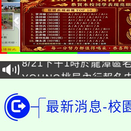
「本色祭」8/29、30
8/21下午1時於龍潭區
場熱烈登場!
YOUNG桃局內行報名
徵才活動。
8月14至27日，桃園
局官網。
115年桃園市運動會8/1
最新消息-校
開!
桃園市低收入戶享有免
田徑場及游泳池舉行。