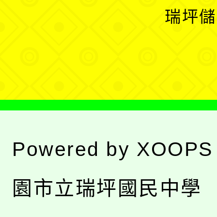
選
開
瑞坪儲
單
選
單
Powered by
XOOPS
園市立瑞坪國民中學