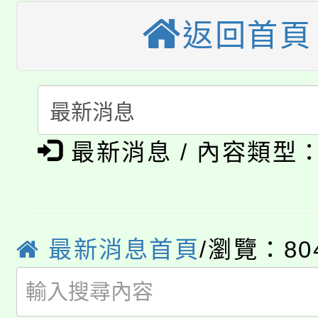
大園自造教育及科技中心
視費優惠，中低收入戶
返回首頁
大溪自造教育及科技中心
份教師增能研習
半價優惠，詳情可洽有
淨零綠生活教案入校路
份教師研習
者。
115年食農教育專業人
會
「本色祭」8/29、30
程
最新消息 / 內容類型
8/21下午1時於龍潭區
場熱烈登場!
YOUNG桃局內行報名
徵才活動。
最新消息首頁
/瀏覽：80
8月14至27日，桃園
局官網。
115年桃園市運動會8/1
開!