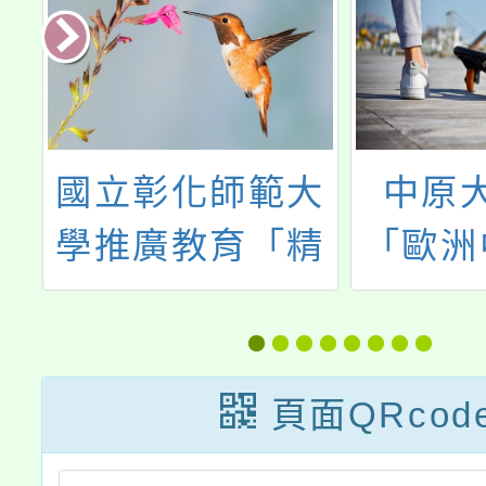
2
國立彰化師範大
中原
語
學推廣教育「精
「歐洲
量
緻Moocs系列課
藝術與
程」數位課程招
「如何
生簡章
畫：西
頁面QRcod
術圖