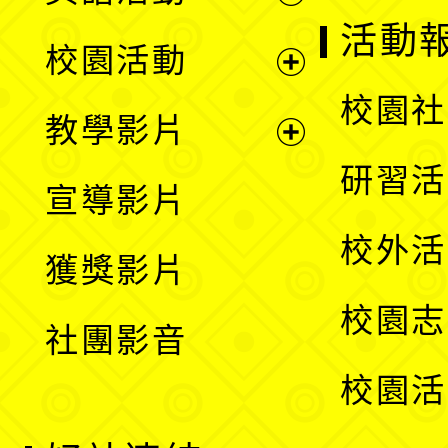
展
活動
校園活動
開
展
校園社
教學影片
選
開
展
研習活
宣導影片
單
選
開
校外活
獲獎影片
單
選
校園志
社團影音
單
校園活