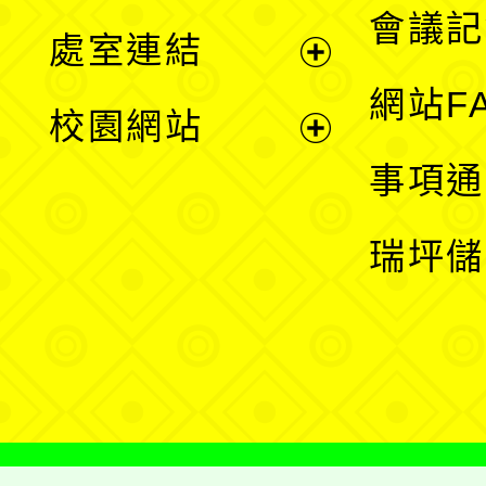
會議記
處室連結
單
展
網站F
校園網站
開
展
事項通
選
開
瑞坪儲
單
選
單