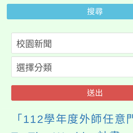
開!
搜尋
桃園市低收入戶享有免
田徑場及游泳池舉行。
大園自造教育及科技中心
視費優惠，中低收入戶
大溪自造教育及科技中心
份教師增能研習
半價優惠，詳情可洽有
淨零綠生活教案入校路
份教師研習
者。
會
送出
「112學年度外師任意門E