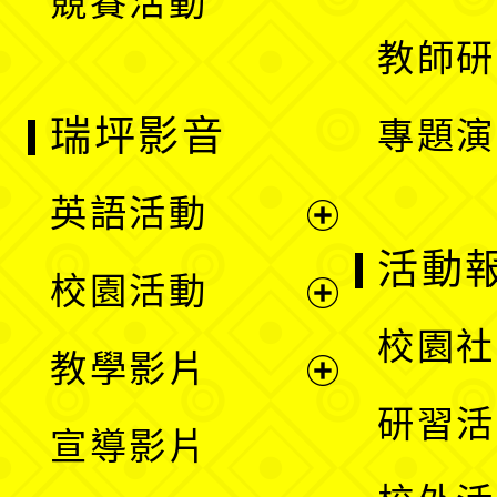
競賽活動
單
教師研
瑞坪影音
專題演
英語活動
展
活動
校園活動
開
展
校園社
教學影片
選
開
展
研習活
宣導影片
單
選
開