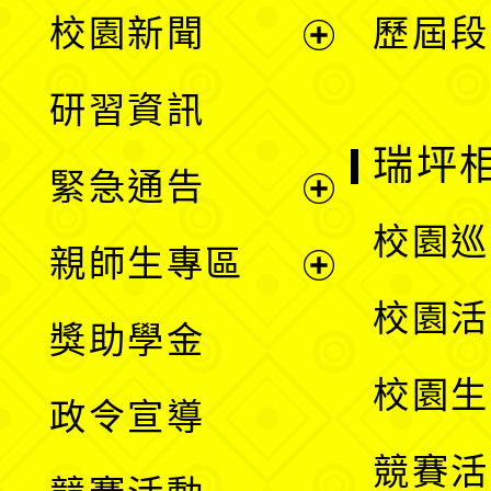
展
校園新聞
歷屆段
開
展
研習資訊
選
開
瑞坪
緊急通告
單
選
展
校園巡
親師生專區
單
開
展
校園活
獎助學金
選
開
校園生
政令宣導
單
選
競賽活