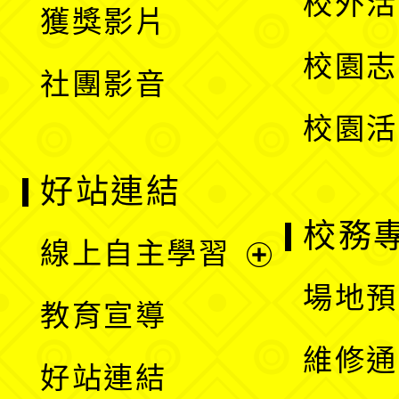
校外活
獲獎影片
單
選
校園志
社團影音
單
校園活
好站連結
校務
線上自主學習
展
場地預
教育宣導
開
維修通
好站連結
選