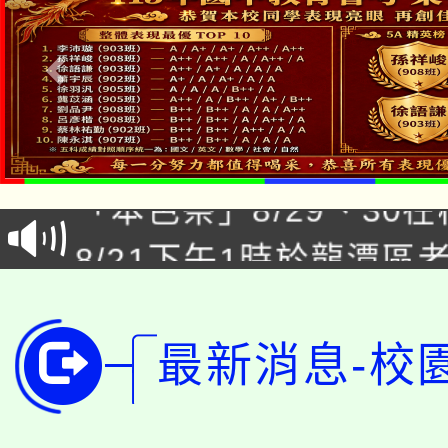
公告本校115學年度第1
「本色祭」8/29、30
代理(課)教師甄選結果
8/21下午1時於龍潭區
場熱烈登場!
告(尚有缺額)
YOUNG桃局內行報名
徵才活動。
8月14至27日，桃園
局官網。
最新消息-校
115年桃園市運動會8/1
開!
桃園市低收入戶享有免