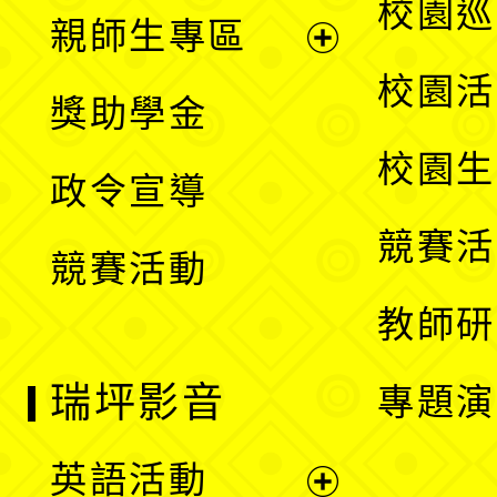
展
校園巡
親師生專區
單
開
展
校園活
獎助學金
選
開
校園生
政令宣導
單
選
競賽活
競賽活動
單
教師研
瑞坪影音
專題演
英語活動