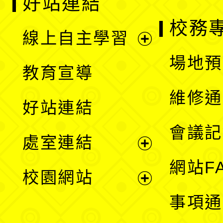
好站連結
校務
線上自主學習
展
場地預
教育宣導
開
維修通
好站連結
選
會議記
處室連結
單
展
網站F
校園網站
開
展
事項通
選