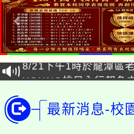
「本色祭」8/29、30
8/21下午1時於龍潭區
場熱烈登場!
YOUNG桃局內行報名
徵才活動。
8月14至27日，桃園
局官網。
115年桃園市運動會8/1
最新消息-校
開!
桃園市低收入戶享有免
田徑場及游泳池舉行。