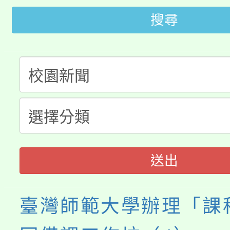
桃園市低收入戶享有免
田徑場及游泳池舉行。
搜尋
大園自造教育及科技中心
視費優惠，中低收入戶
大溪自造教育及科技中心
份教師增能研習
半價優惠，詳情可洽有
淨零綠生活教案入校路
份教師研習
者。
115年食農教育專業人
會
程
送出
臺灣師範大學辦理「課