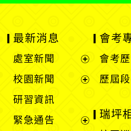
最新消息
會考
處室新聞
會考歷
展
校園新聞
歷屆段
開
展
研習資訊
選
開
瑞坪
緊急通告
單
選