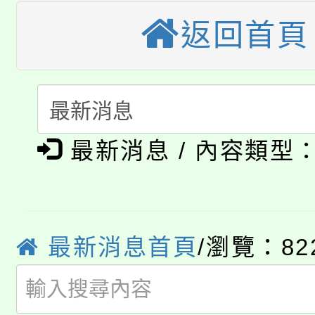
大園自造教育及科技中心
視費優惠，中低收入戶
返回首頁
大溪自造教育及科技中心
份教師增能研習
半價優惠，詳情可洽有
淨零綠生活教案入校路
份教師研習
者。
115年食農教育專業人
會
「本色祭」8/29、30
程
最新消息 / 內容類型
8/21下午1時於龍潭區
場熱烈登場!
YOUNG桃局內行報名
徵才活動。
最新消息首頁
/瀏覽：82
8月14至27日，桃園
局官網。
115年桃園市運動會8/1
開!