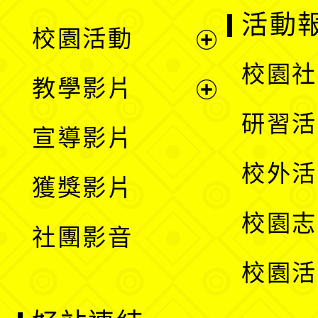
展
活動
校園活動
開
展
校園社
教學影片
選
開
展
研習活
宣導影片
單
選
開
校外活
獲獎影片
單
選
校園志
社團影音
單
校園活