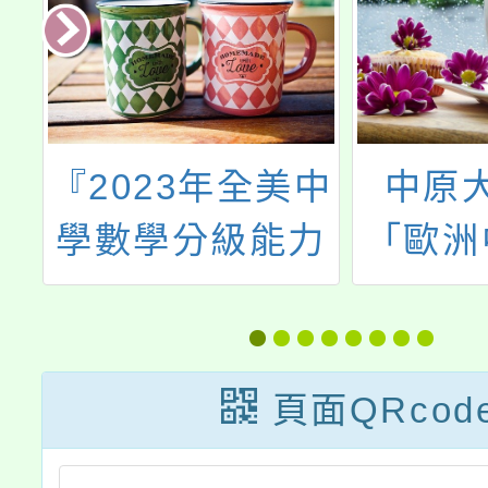
住
『2023年全美中
中原
學
學數學分級能力
「歐洲
年
測驗
藝術與
語
AMC10A/12A＆
「如何
AMC10B/12B』
畫：西
頁面QRcod
台灣區測驗考試
術圖