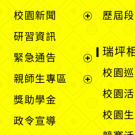
展
校園新聞
歷屆段
開
展
研習資訊
選
開
瑞坪
緊急通告
單
選
展
校園巡
親師生專區
單
開
展
校園活
獎助學金
選
開
校園生
政令宣導
單
選