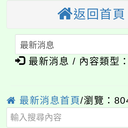
公告本校115學年度第
生本土語及新住民語歌
返回首頁
公告本校115學年度第
代理(課)教師甄選結果(
轉知中國文化大學推廣
代理(課)教師甄選結果(
淨零綠生活教案入校路
《TA101》溝通分析
115年食農教育專業人
會
最新消息 / 內容類型
程，歡迎學生輔導中心
學期銜接期間理賠案件
程
心理、諮商輔導、社會
淨零綠領人才培育課程
學籍身 分審查程序及
系所師生報名參加。
最新消息首頁
/瀏覽：80
公告本校115學年度第1
版
「2026金融保險知識
代理(課)教師甄選結果(