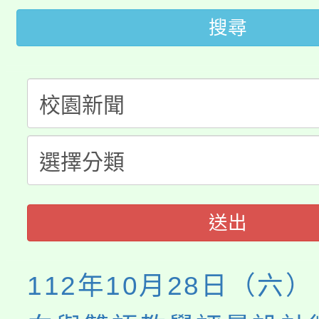
桃園市115學年度學生
車」活動
搜尋
公告本校115學年度第
生本土語及新住民語歌
公告本校115學年度第
代理(課)教師甄選結果(
轉知中國文化大學推廣
代理(課)教師甄選結果(
《TA101》溝通分析
程，歡迎學生輔導中心
送出
心理、諮商輔導、社會
系所師生報名參加。
112年10月28日（六