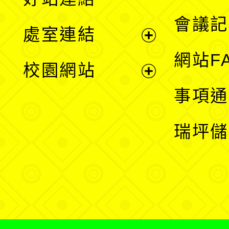
選
會議記
處室連結
單
展
網站F
校園網站
開
展
事項通
選
開
瑞坪儲
單
選
單