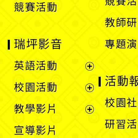
競賽活
競賽活動
單
教師研
瑞坪影音
專題演
英語活動
展
活動
校園活動
開
展
校園社
教學影片
選
開
展
研習活
宣導影片
單
選