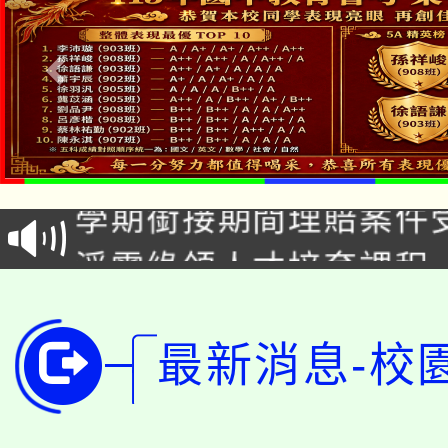
淨零綠生活教案入校路
115年食農教育專業人
會
學期銜接期間理賠案件
程
淨零綠領人才培育課程
學籍身 分審查程序及
公告本校115學年度第1
版
「2026金融保險知識
最新消息-校
代理(課)教師甄選結果(
桃園市115學年度學生
車」活動