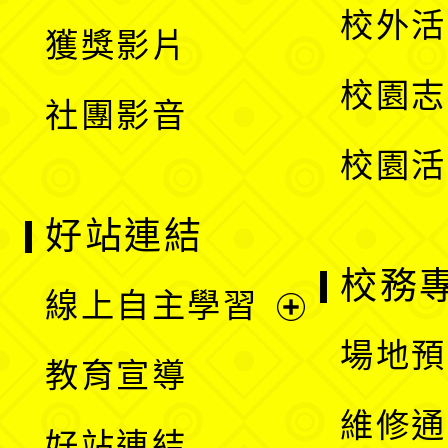
開
校外活
獲獎影片
單
選
校園志
社團影音
單
校園活
好站連結
校務
線上自主學習
展
場地預
教育宣導
開
維修通
好站連結