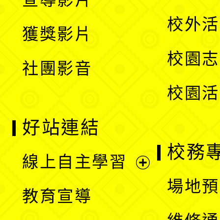
單
選
開
校外活
獲獎影片
單
選
校園志
社團影音
單
校園活
好站連結
校務
線上自主學習
展
場地預
教育宣導
開