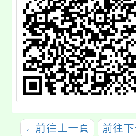
←
前往上一頁
前往下