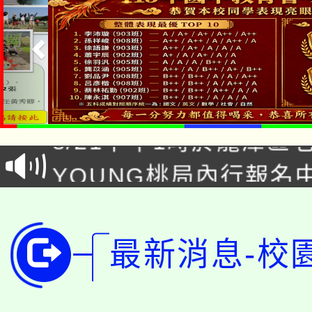
「本色祭」8/29、30
8/21下午1時於龍潭區
場熱烈登場!
YOUNG桃局內行報名
徵才活動。
8月14至27日，桃園
局官網。
115年桃園市運動會8/1
開!
最新消息-校
桃園市低收入戶享有免
田徑場及游泳池舉行。
大園自造教育及科技中心
視費優惠，中低收入戶