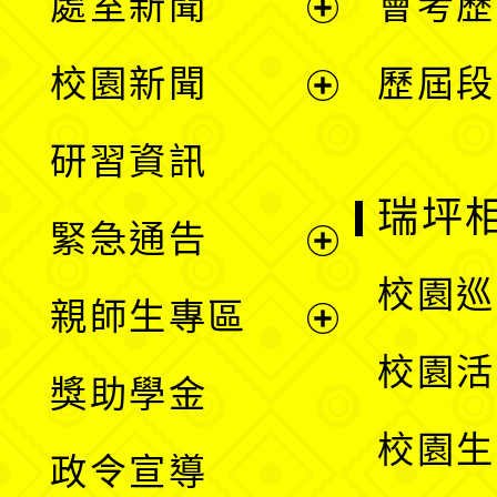
處室新聞
會考歷
展
校園新聞
歷屆段
開
展
研習資訊
選
開
瑞坪
緊急通告
單
選
展
校園巡
親師生專區
單
開
展
校園活
獎助學金
選
開
校園生
政令宣導
單
選