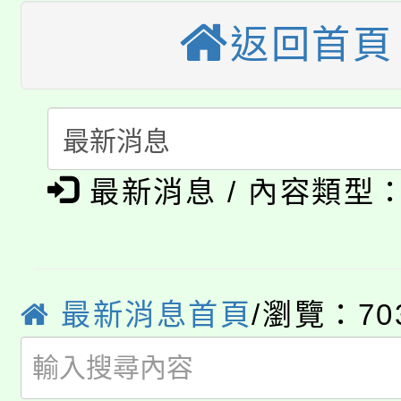
大溪自造教育及科技中心
返回首頁
份教師增能研習
半價優惠，詳情可洽有
淨零綠生活教案入校路
份教師研習
者。
115年食農教育專業人
會
「本色祭」8/29、30
程
最新消息 / 內容類型
8/21下午1時於龍潭區
場熱烈登場!
YOUNG桃局內行報名
徵才活動。
8月14至27日，桃園
局官網。
最新消息首頁
/瀏覽：70
115年桃園市運動會8/1
開!
桃園市低收入戶享有免
田徑場及游泳池舉行。