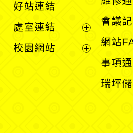
維修通
好站連結
選
會議記
處室連結
單
展
網站F
校園網站
開
展
事項通
選
開
瑞坪儲
單
選
單