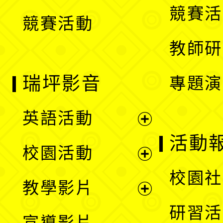
競賽活
競賽活動
單
教師研
瑞坪影音
專題演
英語活動
展
活動
校園活動
開
展
校園社
教學影片
選
開
展
研習活
宣導影片