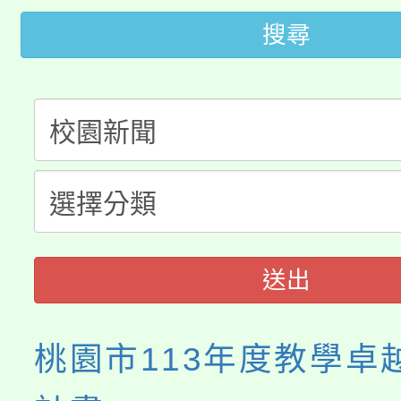
搜尋
大園自造教育及科技中心
視費優惠，中低收入戶
大溪自造教育及科技中心
份教師增能研習
半價優惠，詳情可洽有
淨零綠生活教案入校路
份教師研習
者。
115年食農教育專業人
會
程
送出
桃園市113年度教學卓