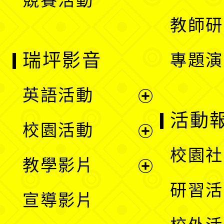
競賽活動
單
教師研
瑞坪影音
專題演
英語活動
展
活動
校園活動
開
展
校園社
教學影片
選
開
展
研習活
宣導影片
單
選
開