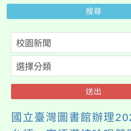
代理(課)教師甄選結果(
搜尋
轉知苗栗縣政府辦理11
《TA101》溝通分析
桃園市115學年度學生
縣市「校園短影音徵選
程，歡迎學生輔導中心
「桃園市補助參觀特色
要點
門員」簡章及活動海報
心理、諮商輔導、社會
115年度「教育部表揚
展演活動實施計畫」
踴躍報名參加。
系所師生報名參加。
義教育推展貢獻獎」
送出
國立臺灣圖書館辦理20