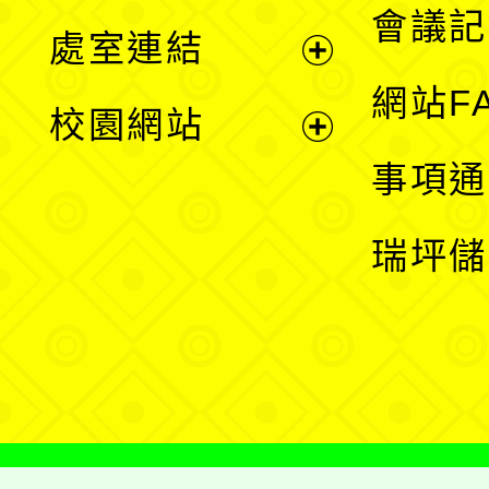
會議記
處室連結
單
展
網站F
校園網站
開
展
事項通
選
開
瑞坪儲
單
選
單