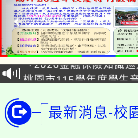
公告本校115學年度第1
「2026金融保險知識
代理(課)教師甄選結果(
桃園市115學年度學生
車」活動
公告本校115學年度第
生本土語及新住民語歌
公告本校115學年度第
代理(課)教師甄選結果(
最新消息-校
轉知中國文化大學推廣
代理(課)教師甄選結果(
轉知苗栗縣政府辦理11