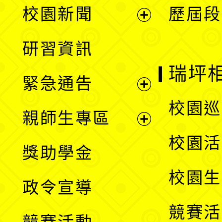
展
校園新聞
歷屆段
開
展
研習資訊
選
開
瑞坪
緊急通告
單
選
展
校園巡
親師生專區
單
開
展
校園活
獎助學金
選
開
校園生
政令宣導
單
選
競賽活