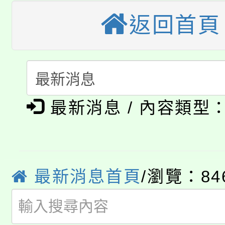
《TA101》溝通分析
返回首頁
桃園市115學年度學生
縣市「校園短影音徵選
程，歡迎學生輔導中心
「桃園市補助參觀特色
要點
門員」簡章及活動海報
心理、諮商輔導、社會
115年度「教育部表揚
展演活動實施計畫」
踴躍報名參加。
系所師生報名參加。
公告本校115學年度第1
義教育推展貢獻獎」
最新消息 / 內容類型
「2026金融保險知識
代理(課)教師甄選結果(
桃園市115學年度學生
車」活動
公告本校115學年度第
最新消息首頁
/瀏覽：84
生本土語及新住民語歌
公告本校115學年度第
代理(課)教師甄選結果(
轉知中國文化大學推廣