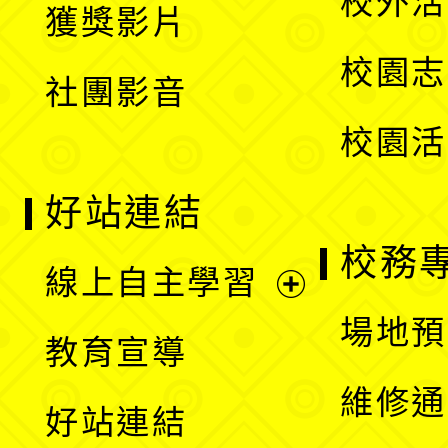
校外活
獲獎影片
單
選
校園志
社團影音
單
校園活
好站連結
校務
線上自主學習
展
場地預
教育宣導
開
維修通
好站連結
選