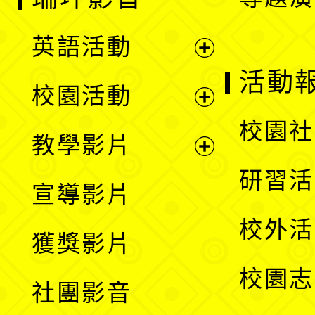
英語活動
展
活動
校園活動
開
展
校園社
教學影片
選
開
展
研習活
宣導影片
單
選
開
校外活
獲獎影片
單
選
校園志
社團影音
單