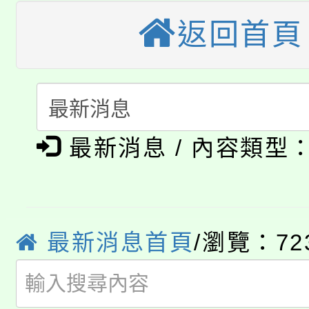
桃園市115學年度學生
縣市「校園短影音徵選
程，歡迎學生輔導中心
返回首頁
「桃園市補助參觀特色
要點
門員」簡章及活動海報
心理、諮商輔導、社會
115年度「教育部表揚
展演活動實施計畫」
踴躍報名參加。
系所師生報名參加。
公告本校115學年度第1
義教育推展貢獻獎」
最新消息 / 內容類型
「2026金融保險知識
代理(課)教師甄選結果(
桃園市115學年度學生
車」活動
公告本校115學年度第
生本土語及新住民語歌
最新消息首頁
/瀏覽：72
公告本校115學年度第
代理(課)教師甄選結果(
轉知中國文化大學推廣
代理(課)教師甄選結果(