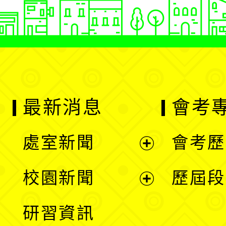
最新消息
會考
處室新聞
會考歷
展
校園新聞
歷屆段
開
展
研習資訊
選