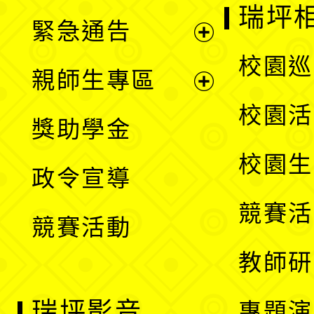
開
瑞坪
緊急通告
單
選
展
校園巡
親師生專區
單
開
展
校園活
獎助學金
選
開
校園生
政令宣導
單
選
競賽活
競賽活動
單
教師研
瑞坪影音
專題演