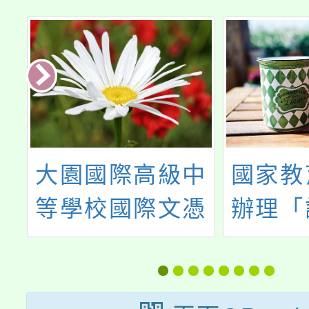
中
國家教育研究院
天下雜
憑
辦理「評量即學
金會與
考
習於跨域課程的
辦理「
章
實踐」
分享會