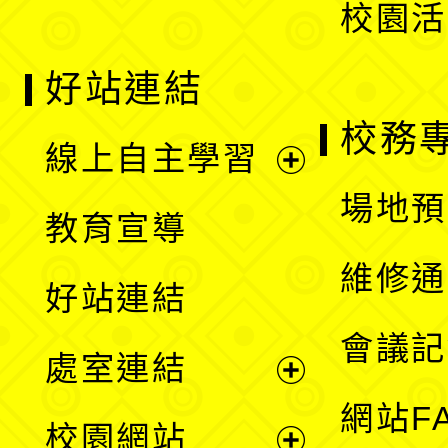
校園活
好站連結
校務
線上自主學習
展
場地預
教育宣導
開
維修通
好站連結
選
會議記
處室連結
單
展
網站F
校園網站