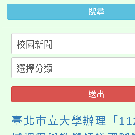
轉知苗栗縣政府辦理11
《TA101》溝通分析
搜尋
桃園市115學年度學生
縣市「校園短影音徵選
程，歡迎學生輔導中心
「桃園市補助參觀特色
要點
門員」簡章及活動海報
心理、諮商輔導、社會
115年度「教育部表揚
展演活動實施計畫」
踴躍報名參加。
系所師生報名參加。
義教育推展貢獻獎」
送出
臺北市立大學辦理「11