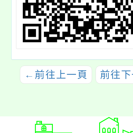
←
前往上一頁
前往下