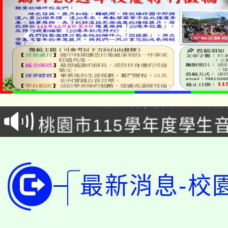
公告本校115學年度第1
「2026金融保險知識
代理(課)教師甄選結果(
桃園市115學年度學生
車」活動
公告本校115學年度第
生本土語及新住民語歌
公告本校115學年度第
代理(課)教師甄選結果(
最新消息-校
轉知中國文化大學推廣
代理(課)教師甄選結果(
轉知苗栗縣政府辦理11
《TA101》溝通分析