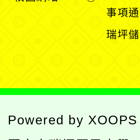
開
展
事項通
選
開
瑞坪儲
單
選
單
Powered by
XOOPS