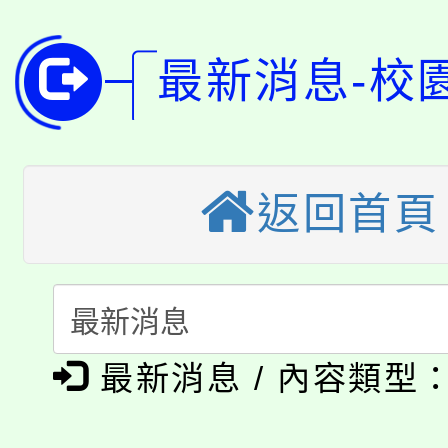
公告本校115學年度第
生本土語及新住民語歌
公告本校115學年度第
代理(課)教師甄選結果(
最新消息-校
轉知中國文化大學推廣
代理(課)教師甄選結果(
轉知苗栗縣政府辦理11
《TA101》溝通分析
桃園市115學年度學生
返回首頁
縣市「校園短影音徵選
程，歡迎學生輔導中心
「桃園市補助參觀特色
要點
門員」簡章及活動海報
心理、諮商輔導、社會
115年度「教育部表揚
展演活動實施計畫」
踴躍報名參加。
系所師生報名參加。
公告本校115學年度第1
義教育推展貢獻獎」
最新消息 / 內容類型
「2026金融保險知識
代理(課)教師甄選結果(