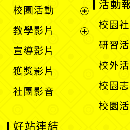
展
活動
校園活動
開
展
校園社
教學影片
選
開
展
研習活
宣導影片
單
選
開
校外活
獲獎影片
單
選
校園志
社團影音
單
校園活
好站連結