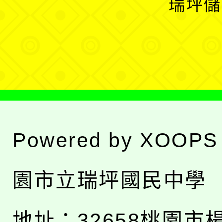
瑞坪儲
單
選
單
Powered by
XOOPS
園市立瑞坪國民中學
地址：
32658桃園市