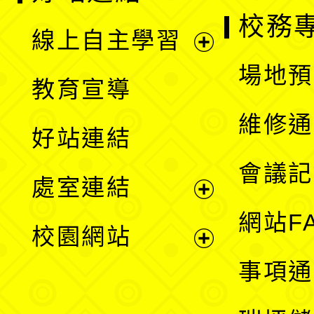
校務
線上自主學習
展
場地預
教育宣導
開
維修通
好站連結
選
會議記
處室連結
單
展
網站F
校園網站
開
展
事項通
選
開