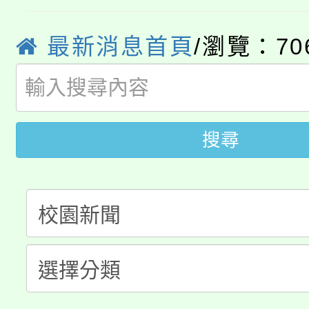
桃園市115學年度學生
車」活動
公告本校115學年度第
生本土語及新住民語歌
最新消息首頁
/瀏覽：70
公告本校115學年度第
代理(課)教師甄選結果(
轉知中國文化大學推廣
代理(課)教師甄選結果(
搜尋
轉知苗栗縣政府辦理11
《TA101》溝通分析
桃園市115學年度學生
縣市「校園短影音徵選
程，歡迎學生輔導中心
「桃園市補助參觀特色
要點
門員」簡章及活動海報
心理、諮商輔導、社會
115年度「教育部表揚
展演活動實施計畫」
踴躍報名參加。
系所師生報名參加。
義教育推展貢獻獎」