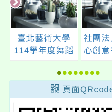
原
臺北藝術大學
社團法
習
114學年度舞蹈
心創意
學系七年一貫制
辦理《
學士班招生訊息
動力」
孩子
頁面QRcod