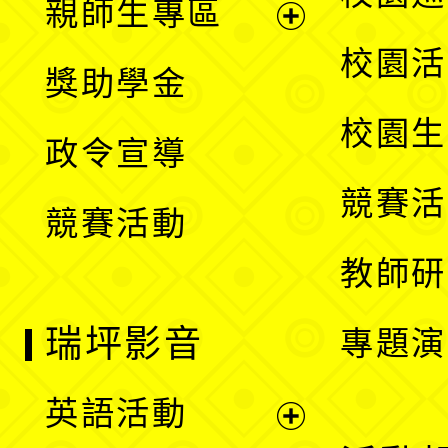
親師生專區
單
開
展
校園活
獎助學金
選
開
校園生
政令宣導
單
選
競賽活
競賽活動
單
教師研
瑞坪影音
專題演
英語活動