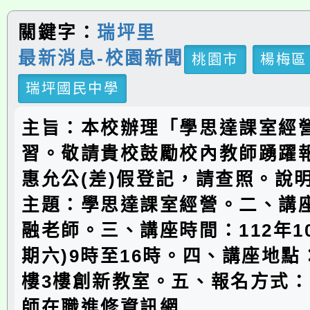
關鍵字：
瑞坪里
最新消息-校園新聞
桃園市
楊梅區
瑞坪國民中學
主旨：本校辦理「學思達課室經
習。敬請貴校鼓勵校內教師踴躍
惠允公(差)假登記，請查照。說
主題：學思達課室經營。二、講
融老師。三、講座時間：112年10
期六)9時至16時。四、講座地
樓3樓創新教室。五、報名方式
師在職進修資訊網