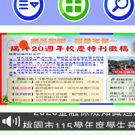
立瑞坪國民中學
公告本校115學年度第1
「2026金融保險知識
代理(課)教師甄選結果(
桃園市115學年度學生
車」活動