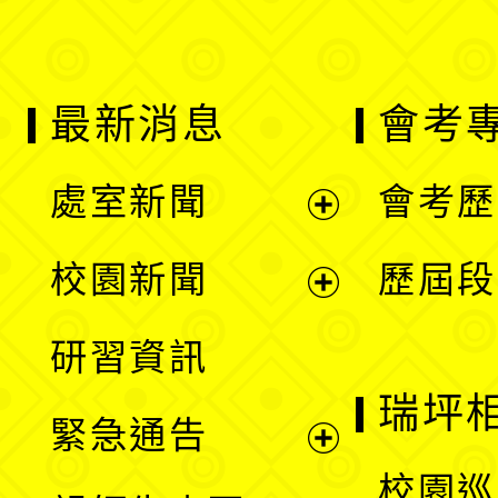
最新消息
會考
處室新聞
會考歷
展
校園新聞
歷屆段
開
展
研習資訊
選
開
瑞坪
緊急通告
單
選
展
校園巡