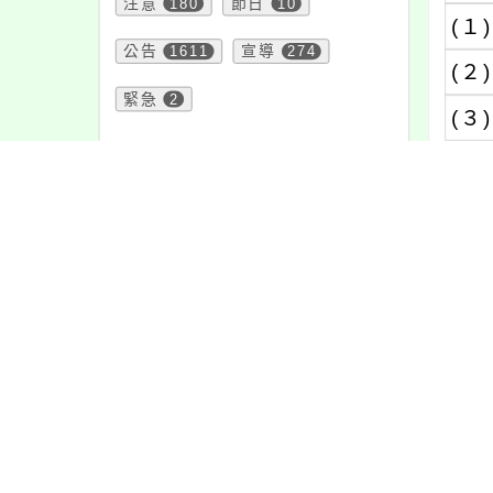
注意
180
節日
10
(１)
公告
1611
宣導
274
(２)
緊急
2
(３)
２
頁面QRcode
(１)
甲
乙
丙
丁
戊
(２)