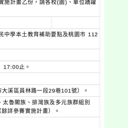
實施計畫乙份，請各校(園)、單位踴躍
中學本土教育補助要點及桃園市 112
17:00止。
大溪區員林路一段29巷101號）。
、太魯閣族、排灣族及多元族群組別
（餘詳參賽實施計畫）。