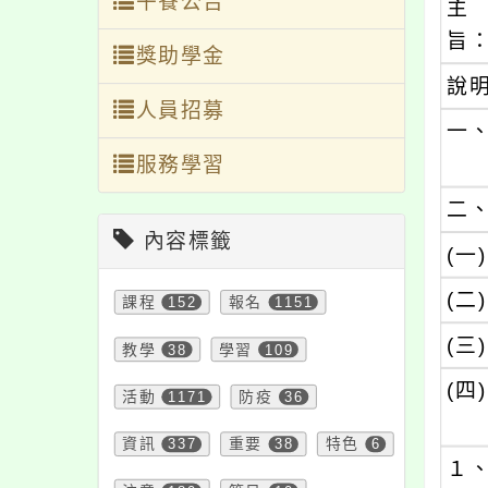
午餐公告
主
旨
獎助學金
說
人員招募
一
服務學習
二
內容標籤
(一)
(二)
課程
152
報名
1151
(三)
教學
38
學習
109
(四)
活動
1171
防疫
36
資訊
337
重要
38
特色
6
１