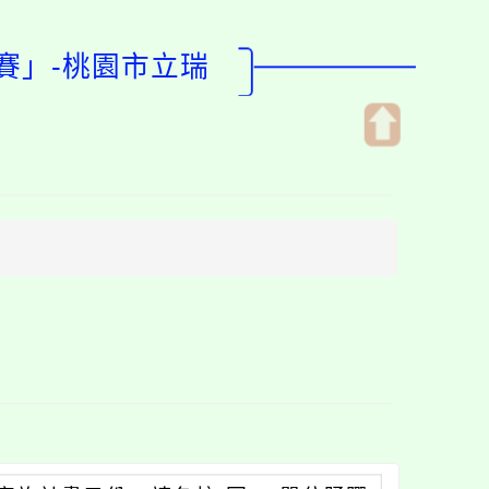
賽」-桃園市立瑞
開
啟
上
方
區
塊