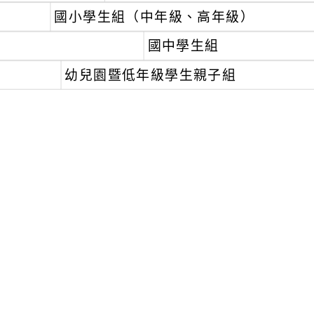
國小學生組（中年級、高年級）
國中學生組
幼兒園暨低年級學生親子組
、
演唱類比賽：
獨唱：
、
國小學生組（中年級、高年級）
、
國中學生組
、
高中職學生組
、
教師組
、
社會組
親子重唱：幼兒園暨低年級學生親子組