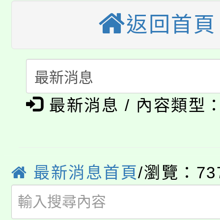
公告本校115學年度第
生本土語及新住民語歌
返回首頁
公告本校115學年度第
代理(課)教師甄選結果(
轉知中國文化大學推廣
代理(課)教師甄選結果(
淨零綠生活教案入校路
《TA101》溝通分析
最新消息 / 內容類型
115年食農教育專業人
會
程，歡迎學生輔導中心
學期銜接期間理賠案件
程
心理、諮商輔導、社會
淨零綠領人才培育課程
學籍身 分審查程序及
最新消息首頁
/瀏覽：73
系所師生報名參加。
公告本校115學年度第1
版
「2026金融保險知識
代理(課)教師甄選結果(