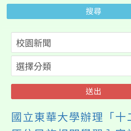
桃園市115學年度學生
車」活動
搜尋
公告本校115學年度第
生本土語及新住民語歌
公告本校115學年度第
代理(課)教師甄選結果(
轉知中國文化大學推廣
代理(課)教師甄選結果(
《TA101》溝通分析
程，歡迎學生輔導中心
送出
心理、諮商輔導、社會
國立東華大學辦理「十
系所師生報名參加。