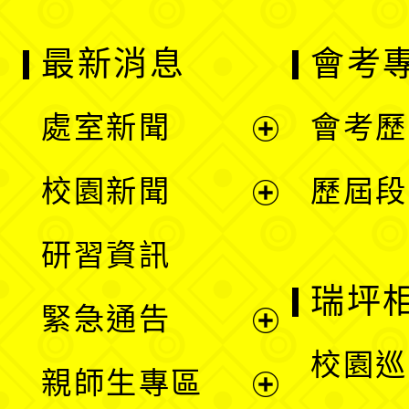
最新消息
會考
處室新聞
會考歷
展
校園新聞
歷屆段
開
展
研習資訊
選
開
瑞坪
緊急通告
單
選
展
校園巡
親師生專區
單