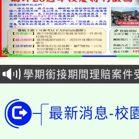
淨零綠生活教案入校路
115年食農教育專業人
會
學期銜接期間理賠案件
程
淨零綠領人才培育課程
學籍身 分審查程序及
公告本校115學年度第1
版
最新消息-校
「2026金融保險知識
代理(課)教師甄選結果(
桃園市115學年度學生
車」活動