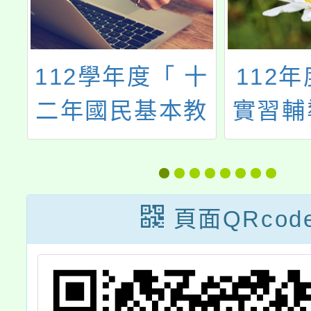
十
112年度「教育
親子天下
教
實習輔導教師輔
育創新
化
導知能培訓研
研
習」
頁面QRcod