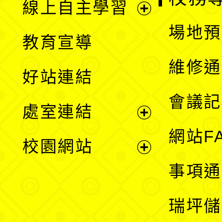
線上自主學習
展
場地預
教育宣導
開
維修通
好站連結
選
會議記
處室連結
單
展
網站F
校園網站
開
展
事項通
選
開
瑞坪儲
單