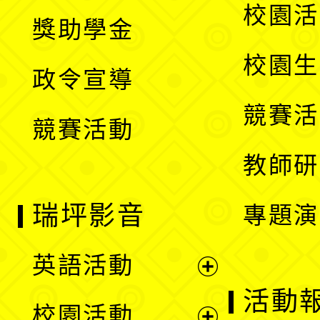
開
展
校園活
獎助學金
選
開
校園生
政令宣導
單
選
競賽活
競賽活動
單
教師研
瑞坪影音
專題演
英語活動
展
活動
校園活動