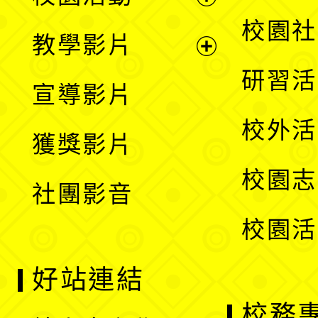
開
展
校園社
教學影片
選
開
展
研習活
宣導影片
單
選
開
校外活
獲獎影片
單
選
校園志
社團影音
單
校園活
好站連結
校務