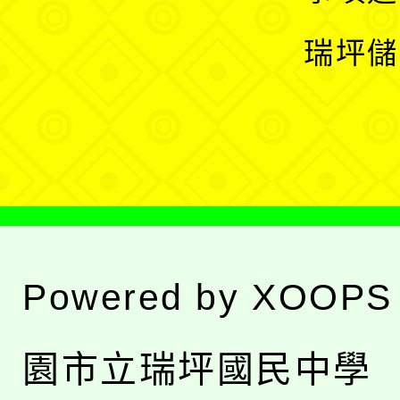
選
開
瑞坪儲
單
選
單
Powered by
XOOPS
園市立瑞坪國民中學