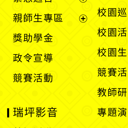
單
選
展
校園巡
親師生專區
單
開
展
校園活
獎助學金
選
開
校園生
政令宣導
單
選
競賽活
競賽活動
單
教師研
瑞坪影音
專題演