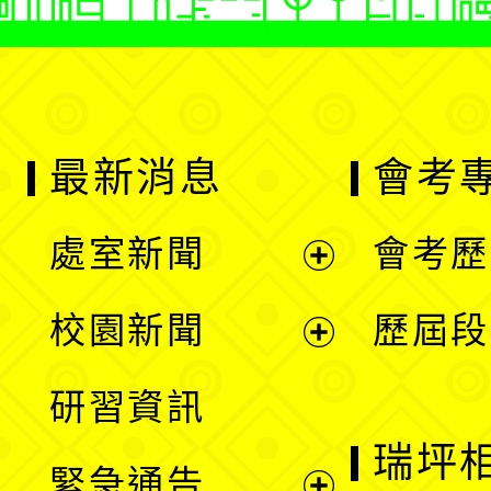
最新消息
會考
處室新聞
會考歷
展
校園新聞
歷屆段
開
展
研習資訊
選
開
瑞坪
緊急通告