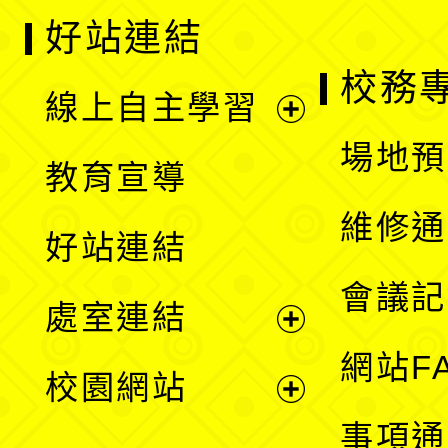
好站連結
校務
線上自主學習
展
場地預
教育宣導
開
維修通
好站連結
選
會議記
處室連結
單
展
網站F
校園網站
開
展
事項通