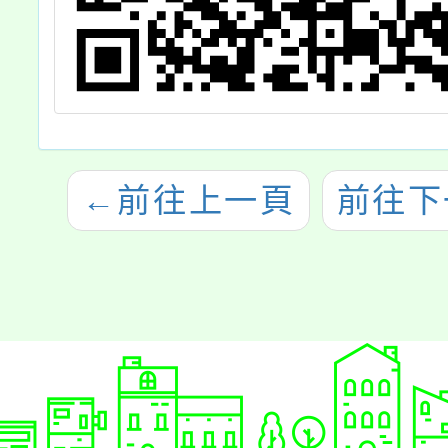
←
前往上一頁
前往下