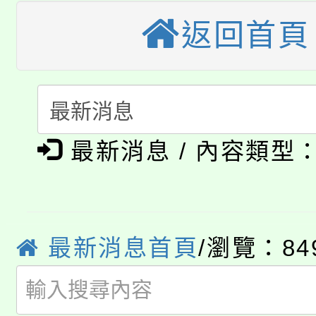
公告本校115學年度第
生本土語及新住民語歌
返回首頁
公告本校115學年度第
代理(課)教師甄選結果(
轉知中國文化大學推廣
代理(課)教師甄選結果(
淨零綠生活教案入校路
《TA101》溝通分析
最新消息 / 內容類型
115年食農教育專業人
會
程，歡迎學生輔導中心
學期銜接期間理賠案件
程
心理、諮商輔導、社會
淨零綠領人才培育課程
學籍身 分審查程序及
最新消息首頁
/瀏覽：84
系所師生報名參加。
公告本校115學年度第1
版
「2026金融保險知識
代理(課)教師甄選結果(