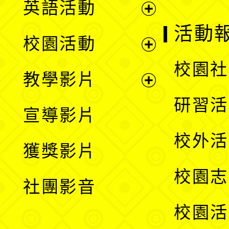
英語活動
展
活動
校園活動
開
展
校園社
教學影片
選
開
展
研習活
宣導影片
單
選
開
校外活
獲獎影片
單
選
校園志
社團影音
單
校園活