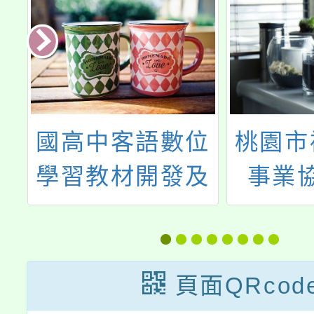
位
桃園市補習教育
七年級
及
事業協會辦理
線上問
種
113年度「優質
作
補教、愛心關
懷」教育登階公
頁面QRcod
益活動一案