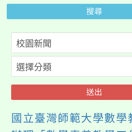
桃園市115學年度學生
車」活動
搜尋
公告本校115學年度第
生本土語及新住民語歌
公告本校115學年度第
代理(課)教師甄選結果(
轉知中國文化大學推廣
代理(課)教師甄選結果(
《TA101》溝通分析
程，歡迎學生輔導中心
送出
心理、諮商輔導、社會
國立臺灣師範大學數學
系所師生報名參加。