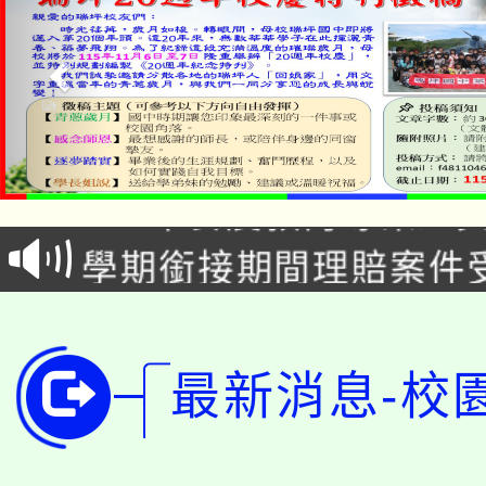
淨零綠生活教案入校路
115年食農教育專業人
會
學期銜接期間理賠案件
程
淨零綠領人才培育課程
學籍身 分審查程序及
公告本校115學年度第1
版
最新消息-校
「2026金融保險知識
代理(課)教師甄選結果(
桃園市115學年度學生
車」活動