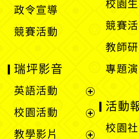
校園生
政令宣導
單
選
競賽活
競賽活動
單
教師研
瑞坪影音
專題演
英語活動
展
活動
校園活動
開
展
校園社
教學影片