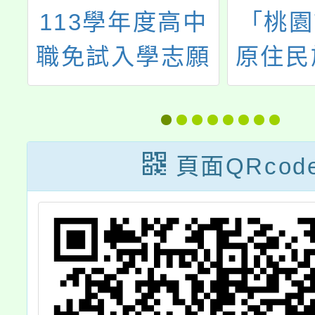
金
113學年度高中
「桃園
2
職免試入學志願
原住民
上
選填系統
資及職
」
培育計
族族語
頁面QRcod