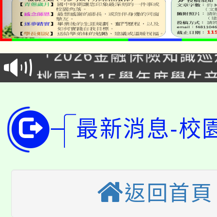
公告本校115學年度第1
「2026金融保險知識
代理(課)教師甄選結果(
桃園市115學年度學生
車」活動
公告本校115學年度第
生本土語及新住民語歌
公告本校115學年度第
代理(課)教師甄選結果(
最新消息-校
轉知中國文化大學推廣
代理(課)教師甄選結果(
轉知苗栗縣政府辦理11
《TA101》溝通分析
返回首頁
桃園市115學年度學生
縣市「校園短影音徵選
程，歡迎學生輔導中心
「桃園市補助參觀特色