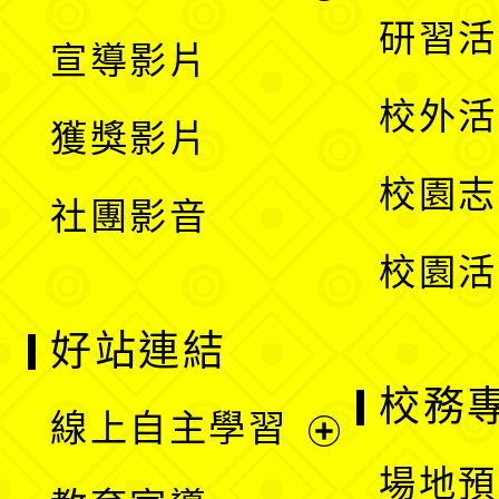
選
開
展
研習活
宣導影片
單
選
開
校外活
獲獎影片
單
選
校園志
社團影音
單
校園活
好站連結
校務
線上自主學習
展
場地預