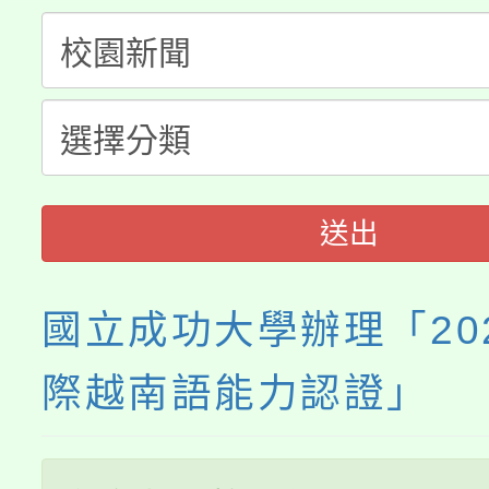
桃園市115學年度學生
縣市「校園短影音徵選
程，歡迎學生輔導中心
「桃園市補助參觀特色
要點
門員」簡章及活動海報
心理、諮商輔導、社會
115年度「教育部表揚
展演活動實施計畫」
踴躍報名參加。
系所師生報名參加。
義教育推展貢獻獎」
送出
國立成功大學辦理「20
際越南語能力認證」