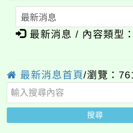
要點
門員」簡章及活動海報
心理、諮商輔導、社會
115年度「教育部表揚
展演活動實施計畫」
踴躍報名參加。
系所師生報名參加。
公告本校115學年度第1
義教育推展貢獻獎」
最新消息 / 內容類型
「2026金融保險知識
代理(課)教師甄選結果(
桃園市115學年度學生
車」活動
公告本校115學年度第
最新消息首頁
/瀏覽：76
生本土語及新住民語歌
公告本校115學年度第
代理(課)教師甄選結果(
轉知中國文化大學推廣
代理(課)教師甄選結果(
搜尋
轉知苗栗縣政府辦理11
《TA101》溝通分析