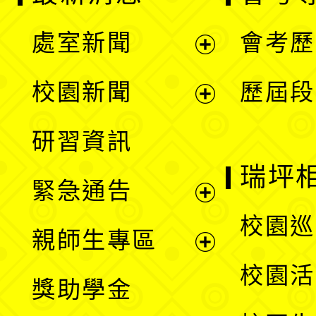
處室新聞
會考歷
展
校園新聞
歷屆段
開
展
研習資訊
選
開
瑞坪
緊急通告
單
選
展
校園巡
親師生專區
單
開
展
校園活
獎助學金
選
開