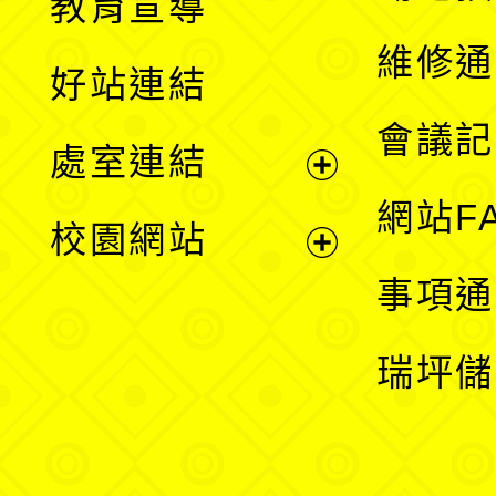
教育宣導
開
維修通
好站連結
選
會議記
處室連結
單
展
網站F
校園網站
開
展
事項通
選
開
瑞坪儲
單
選
單