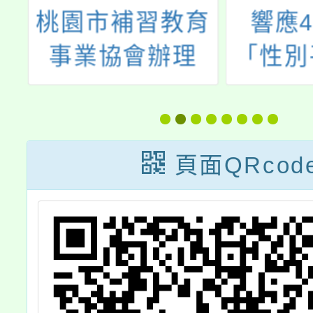
民
桃園市補習教育
響應4
性
事業協會辦理
「性別
源
113年度「優質
日」，
等
補教、愛心關
輔導團
輔
懷」教育登階公
葉教給
頁面QRcod
平
益活動一案
要事」
入
起尊重
及
特
歡