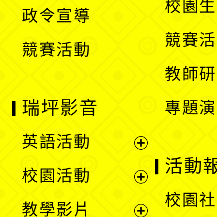
校園生
政令宣導
單
選
競賽活
競賽活動
單
教師研
瑞坪影音
專題演
英語活動
展
活動
校園活動
開
展
校園社
教學影片