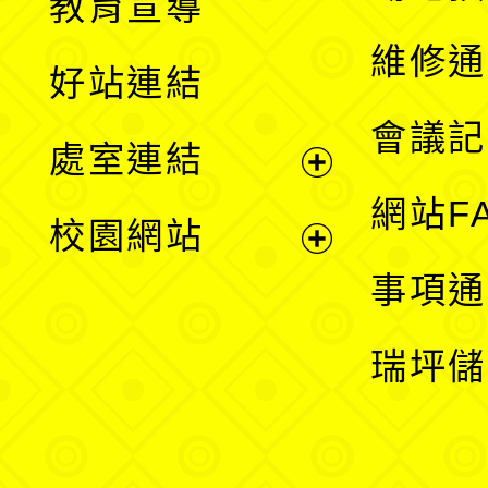
教育宣導
開
維修通
好站連結
選
會議記
處室連結
單
展
網站F
校園網站
開
展
事項通
選
開
瑞坪儲
單
選
單