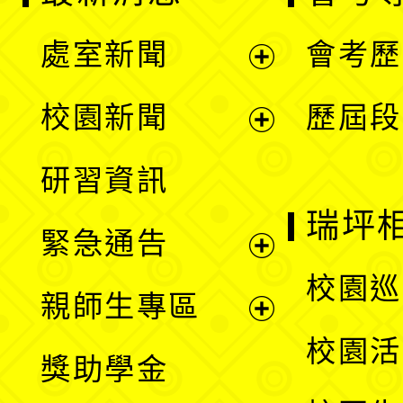
處室新聞
會考歷
展
校園新聞
歷屆段
開
展
研習資訊
選
開
瑞坪
緊急通告
單
選
展
校園巡
親師生專區
單
開
展
校園活
獎助學金
選
開