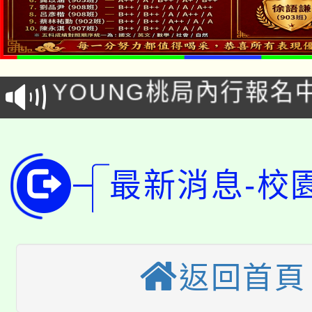
「本色祭」8/29、30
8/21下午1時於龍潭區
場熱烈登場!
YOUNG桃局內行報名
徵才活動。
8月14至27日，桃園
局官網。
115年桃園市運動會8/1
開!
最新消息-校
桃園市低收入戶享有免
田徑場及游泳池舉行。
大園自造教育及科技中心
視費優惠，中低收入戶
大溪自造教育及科技中心
份教師增能研習
半價優惠，詳情可洽有
返回首頁
淨零綠生活教案入校路
份教師研習
者。