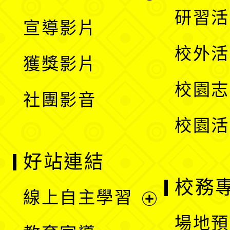
選
開
展
研習活
宣導影片
單
選
開
校外活
獲獎影片
單
選
校園志
社團影音
單
校園活
好站連結
校務
線上自主學習
展
場地預