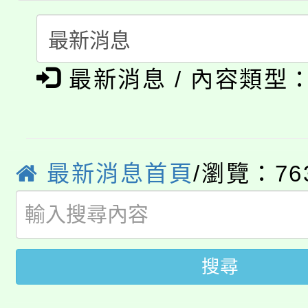
115年食農教育專業人
會
「本色祭」8/29、30
程
最新消息 / 內容類型
8/21下午1時於龍潭區
場熱烈登場!
YOUNG桃局內行報名
徵才活動。
8月14至27日，桃園
局官網。
最新消息首頁
/瀏覽：76
115年桃園市運動會8/1
開!
桃園市低收入戶享有免
田徑場及游泳池舉行。
大園自造教育及科技中心
視費優惠，中低收入戶
搜尋
大溪自造教育及科技中心
份教師增能研習
半價優惠，詳情可洽有