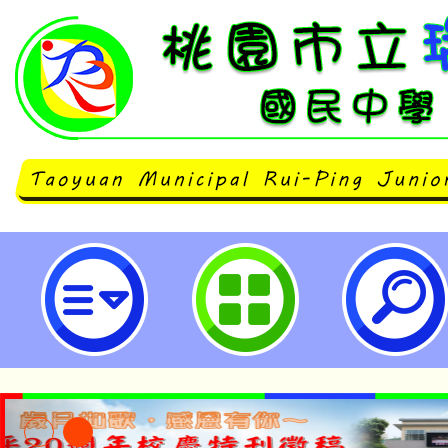
neilrpjhstyc網站設計者：徐嘉裕 N