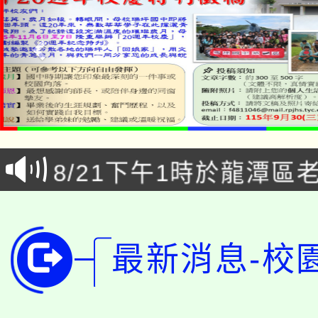
「本色祭」8/29、30
8/21下午1時於龍潭區
場熱烈登場!
YOUNG桃局內行報名
徵才活動。
8月14至27日，桃園
局官網。
最新消息-校
115年桃園市運動會8/1
開!
桃園市低收入戶享有免
田徑場及游泳池舉行。