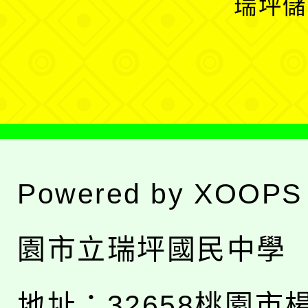
瑞坪儲
單
選
單
Powered by
XOOPS
園市立瑞坪國民中學
地址：
32658桃園市