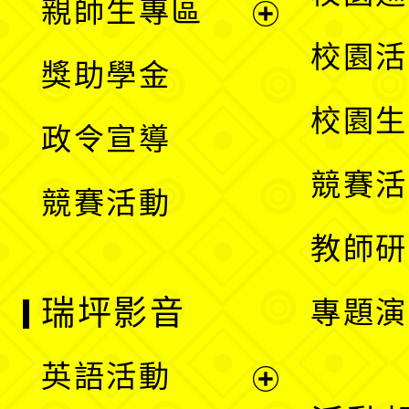
親師生專區
單
開
展
校園活
獎助學金
選
開
校園生
政令宣導
單
選
競賽活
競賽活動
單
教師研
瑞坪影音
專題演
英語活動