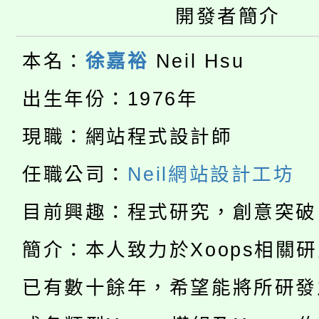
開發者簡介
大園自造教育及科技中心
視費優惠，中低收入戶
大溪自造教育及科技中心
份教師增能研習
本名：
徐嘉裕
Neil Hsu
半價優惠，詳情可洽有
淨零綠生活教案入校路
份教師研習
出生年份：1976年
者。
115年食農教育專業人
會
現職：網站程式設計師
「本色祭」8/29、30
程
任職公司：
Neil網站設計工坊
8/21下午1時於龍潭區
場熱烈登場!
目前興趣：程式研究，創意突破
YOUNG桃局內行報名
徵才活動。
簡介：本人致力於Xoops相關
8月14至27日，桃園
局官網。
已有數十餘年，希望能將所研發
115年桃園市運動會8/1
開!