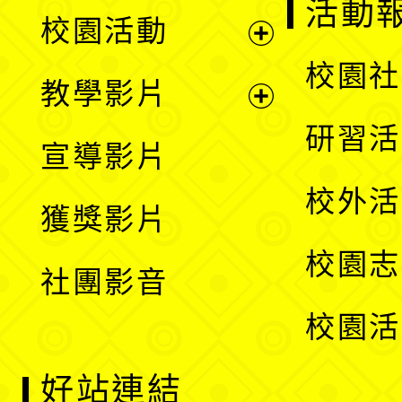
展
活動
校園活動
開
展
校園社
教學影片
選
開
展
研習活
宣導影片
單
選
開
校外活
獲獎影片
單
選
校園志
社團影音
單
校園活
好站連結