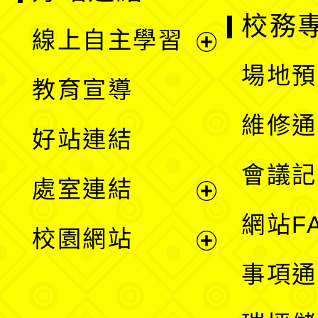
校務
線上自主學習
展
場地預
教育宣導
開
維修通
好站連結
選
會議記
處室連結
單
展
網站F
校園網站
開
展
事項通
選
開