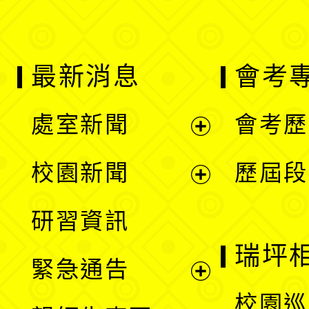
最新消息
會考
處室新聞
會考歷
展
校園新聞
歷屆段
開
展
研習資訊
選
開
瑞坪
緊急通告
單
選
展
校園巡