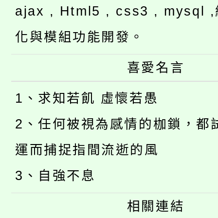
ajax , Html5 , css3 , mysq
化與模組功能開發。
喜愛名言
1、求知若飢 虛懷若愚
2、任何被視為感情的枷鎖，都
運而捕捉指間流逝的風
3、自強不息
相關連結