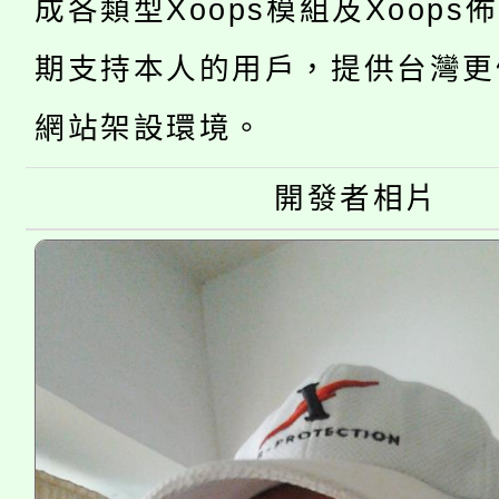
成各類型Xoops模組及Xoops
桃園市低收入戶享有免
田徑場及游泳池舉行。
期支持本人的用戶，提供台灣更
大園自造教育及科技中心
視費優惠，中低收入戶
網站架設環境。
大溪自造教育及科技中心
份教師增能研習
半價優惠，詳情可洽有
開發者相片
淨零綠生活教案入校路
份教師研習
者。
115年食農教育專業人
會
程