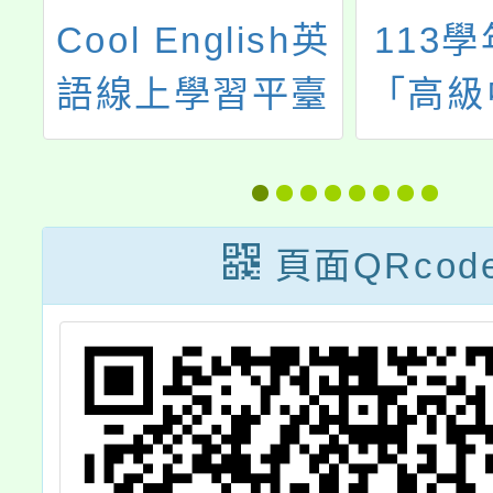
原
Cool English英
113
術
語線上學習平臺
「高級
112年度國中小
教育階
教師線上實作暨
型態實
應用基礎/進階班
個人、
頁面QRcod
實施計畫
構申
單、計
規定及
流