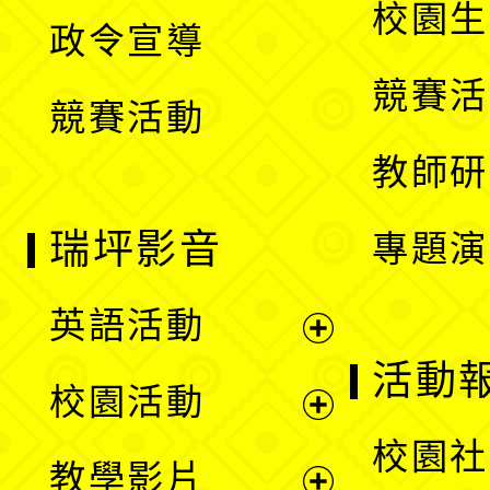
開
校園生
政令宣導
單
選
競賽活
競賽活動
單
教師研
瑞坪影音
專題演
英語活動
展
活動
校園活動
開
展
校園社
教學影片