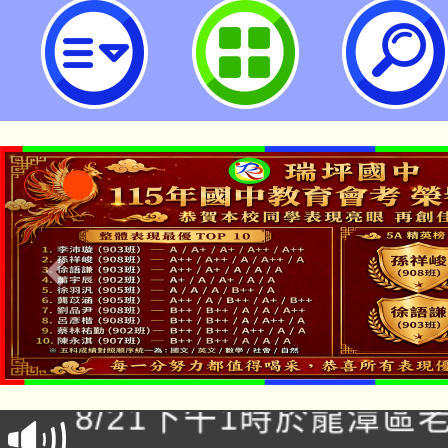
財團法人語言訓練測驗中心「全民
（GEPT）2024年初級、中級聽讀
園市立瑞坪國民中學
「本色祭」8/29、30
8/21下午1時於龍潭區
場熱烈登場!