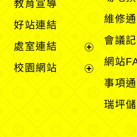
教育宣導
開
維修通
好站連結
選
會議記
處室連結
單
展
網站F
校園網站
開
展
事項通
選
開
瑞坪儲
單
選
單