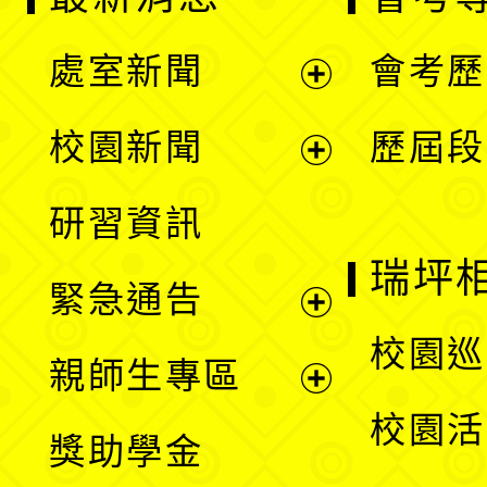
處室新聞
會考歷
展
校園新聞
歷屆段
開
展
研習資訊
選
開
瑞坪
緊急通告
單
選
展
校園巡
親師生專區
單
開
展
校園活
獎助學金
選