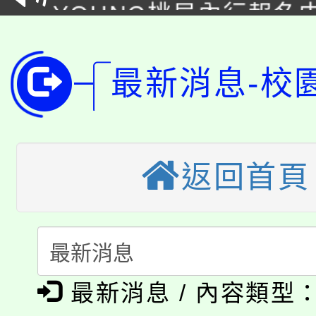
YOUNG桃局內行報名
徵才活動。
8月14至27日，桃園
局官網。
115年桃園市運動會8/1
最新消息-校
開!
桃園市低收入戶享有免
田徑場及游泳池舉行。
大園自造教育及科技中心
視費優惠，中低收入戶
返回首頁
大溪自造教育及科技中心
份教師增能研習
半價優惠，詳情可洽有
淨零綠生活教案入校路
份教師研習
者。
115年食農教育專業人
會
「本色祭」8/29、30
程
最新消息 / 內容類型