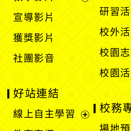
選
開
展
研習活
宣導影片
單
選
開
校外活
獲獎影片
單
選
校園志
社團影音
單
校園活
好站連結
校務
線上自主學習
展
場地預