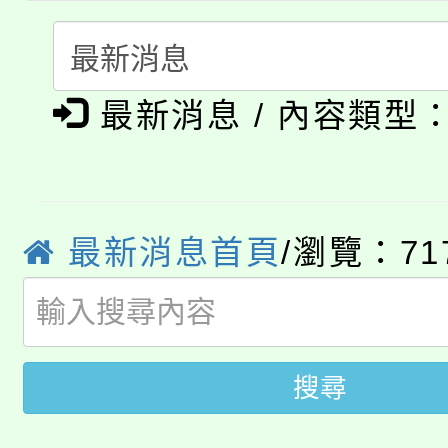
份教師研習
者。
115年食農教育專業人
會
「本色祭」8/29、30
程
最新消息 / 內容類型
8/21下午1時於龍潭區
場熱烈登場!
YOUNG桃局內行報名
徵才活動。
8月14至27日，桃園
最新消息首頁
/瀏覽：71
局官網。
115年桃園市運動會8/1
開!
桃園市低收入戶享有免
田徑場及游泳池舉行。
搜尋
大園自造教育及科技中心
視費優惠，中低收入戶
大溪自造教育及科技中心