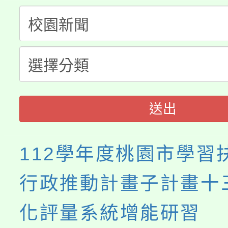
份教師增能研習
半價優惠，詳情可洽有
淨零綠生活教案入校路
份教師研習
者。
115年食農教育專業人
會
程
送出
112學年度桃園市學習
行政推動計畫子計畫十
化評量系統增能研習