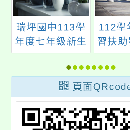
第
瑞坪國中113學
112
校
年度七年級新生
習扶助
學
編班及新生導師
推動計
章
編配結果
十一-
職教師
頁面QRcod
證研