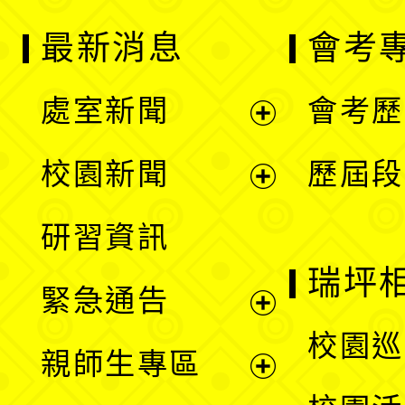
最新消息
會考
處室新聞
會考歷
展
校園新聞
歷屆段
開
展
研習資訊
選
開
瑞坪
緊急通告
單
選
展
校園巡
親師生專區
單
開
展