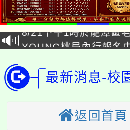
「本色祭」8/29、30
8/21下午1時於龍潭區
場熱烈登場!
YOUNG桃局內行報名
徵才活動。
8月14至27日，桃園
局官網。
115年桃園市運動會8/1
開!
最新消息-校
桃園市低收入戶享有免
田徑場及游泳池舉行。
大園自造教育及科技中心
視費優惠，中低收入戶
返回首頁
大溪自造教育及科技中心
份教師增能研習
半價優惠，詳情可洽有
淨零綠生活教案入校路