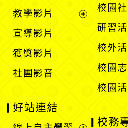
開
展
校園社
教學影片
選
開
展
研習活
宣導影片
單
選
開
校外活
獲獎影片
單
選
校園志
社團影音
單
校園活
好站連結
校務
線上自主學習