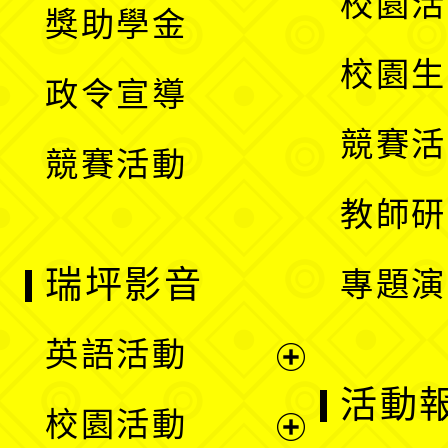
校園活
獎助學金
選
開
校園生
政令宣導
單
選
競賽活
競賽活動
單
教師研
瑞坪影音
專題演
英語活動
展
活動
校園活動