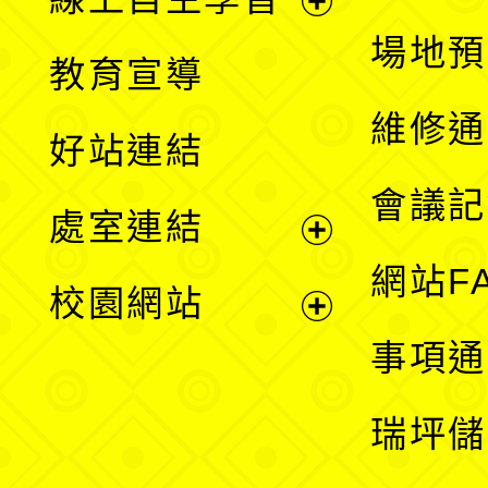
展
場地預
教育宣導
開
維修通
好站連結
選
會議記
處室連結
單
展
網站F
校園網站
開
展
事項通
選
開
瑞坪儲
單
選