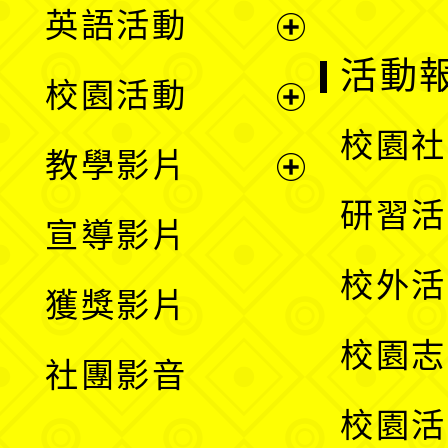
英語活動
展
活動
校園活動
開
展
校園社
教學影片
選
開
展
研習活
宣導影片
單
選
開
校外活
獲獎影片
單
選
校園志
社團影音
單
校園活