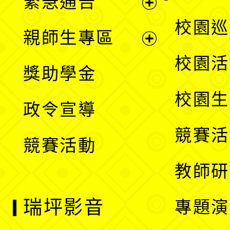
緊急通告
單
選
展
校園巡
親師生專區
單
開
展
校園活
獎助學金
選
開
校園生
政令宣導
單
選
競賽活
競賽活動
單
教師研
瑞坪影音
專題演