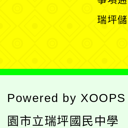
選
開
瑞坪儲
單
選
單
Powered by
XOOPS
園市立瑞坪國民中學