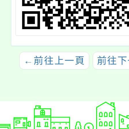
←
前往上一頁
前往下