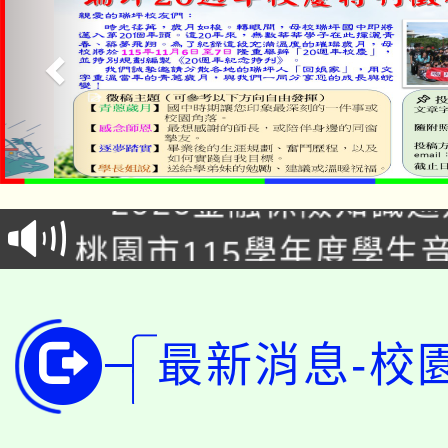
公告本校115學年度第1
「2026金融保險知識
代理(課)教師甄選結果(
桃園市115學年度學生
車」活動
公告本校115學年度第
生本土語及新住民語歌
公告本校115學年度第
代理(課)教師甄選結果(
最新消息-校
轉知中國文化大學推廣
代理(課)教師甄選結果(
轉知苗栗縣政府辦理11
《TA101》溝通分析