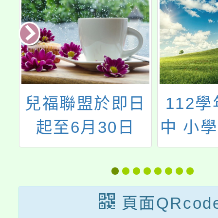
志
兒福聯盟於即日
112
起至6月30日
中 小
(二)期間進行
教學人
「青少年外貌認
知與心理健康調
頁面QRcod