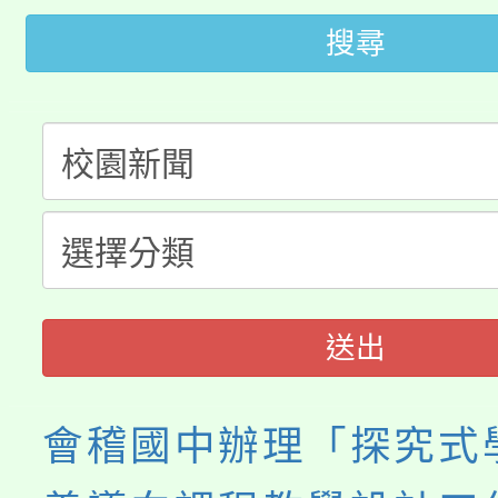
代理(課)教師甄選結果(
搜尋
轉知苗栗縣政府辦理11
《TA101》溝通分析
桃園市115學年度學生
縣市「校園短影音徵選
程，歡迎學生輔導中心
「桃園市補助參觀特色
要點
門員」簡章及活動海報
心理、諮商輔導、社會
115年度「教育部表揚
展演活動實施計畫」
踴躍報名參加。
系所師生報名參加。
義教育推展貢獻獎」
送出
會稽國中辦理「探究式