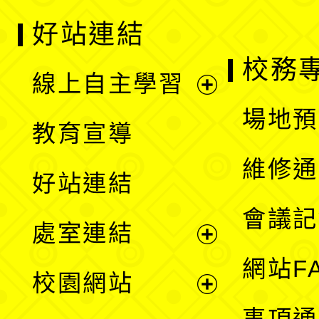
好站連結
校務
線上自主學習
展
場地預
教育宣導
開
維修通
好站連結
選
會議記
處室連結
單
展
網站F
校園網站
開
展
事項通