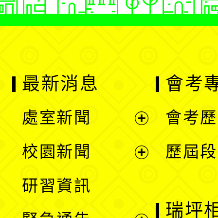
最新消息
會考
處室新聞
會考歷
展
校園新聞
歷屆段
開
展
研習資訊
選
開
瑞坪