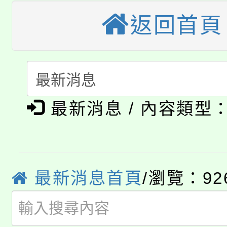
桃園市115學年度學生
返回首頁
縣市「校園短影音徵選
程，歡迎學生輔導中心
「桃園市補助參觀特色
要點
門員」簡章及活動海報
心理、諮商輔導、社會
115年度「教育部表揚
展演活動實施計畫」
踴躍報名參加。
系所師生報名參加。
公告本校115學年度第1
義教育推展貢獻獎」
最新消息 / 內容類型
「2026金融保險知識
代理(課)教師甄選結果(
桃園市115學年度學生
車」活動
公告本校115學年度第
生本土語及新住民語歌
最新消息首頁
/瀏覽：92
公告本校115學年度第
代理(課)教師甄選結果(
轉知中國文化大學推廣