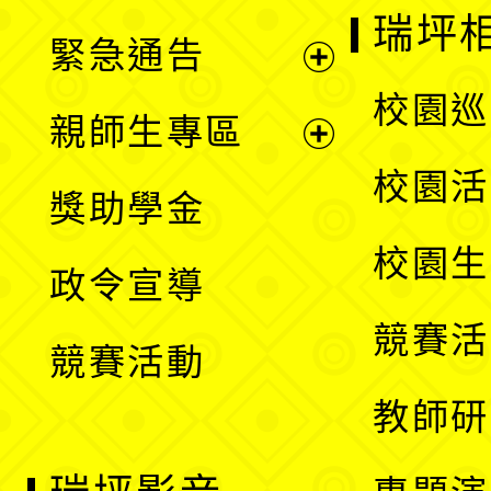
選
開
瑞坪
緊急通告
單
選
展
校園巡
親師生專區
單
開
展
校園活
獎助學金
選
開
校園生
政令宣導
單
選
競賽活
競賽活動
單
教師研