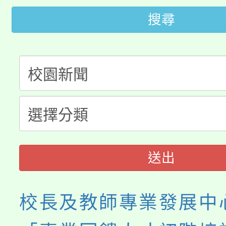
轉知苗栗縣政府辦理11
《TA101》溝通分析
搜尋
桃園市115學年度學生
縣市「校園短影音徵選
程，歡迎學生輔導中心
「桃園市補助參觀特色
要點
門員」簡章及活動海報
心理、諮商輔導、社會
115年度「教育部表揚
展演活動實施計畫」
踴躍報名參加。
系所師生報名參加。
義教育推展貢獻獎」
送出
校長及教師專業發展中