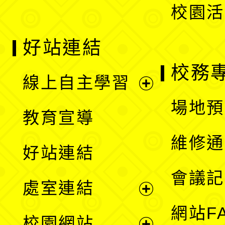
校園活
好站連結
校務
線上自主學習
展
場地預
教育宣導
開
維修通
好站連結
選
會議記
處室連結
單
展
網站F
校園網站