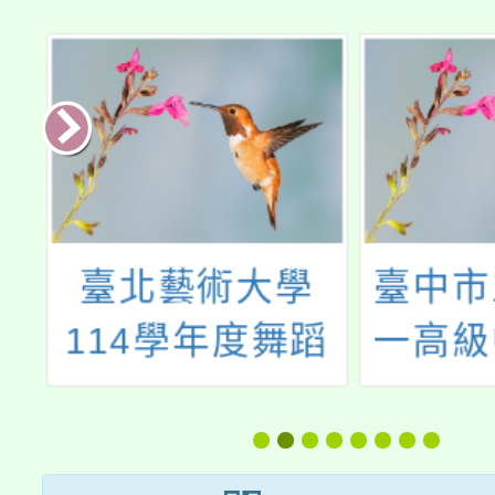
外
臺北藝術大學
臺中市
r
114學年度舞蹈
一高級
d」
學系七年一貫制
辦理1
學士班招生訊息
科學班