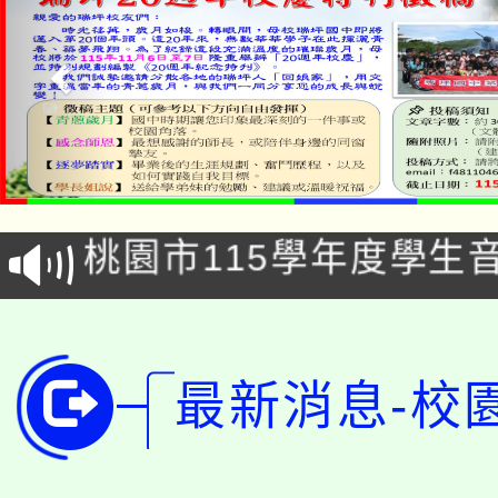
公告本校115學年度第1
「2026金融保險知識
代理(課)教師甄選結果(
桃園市115學年度學生
車」活動
公告本校115學年度第
生本土語及新住民語歌
公告本校115學年度第
代理(課)教師甄選結果(
最新消息-校
轉知中國文化大學推廣
代理(課)教師甄選結果(
轉知苗栗縣政府辦理11
《TA101》溝通分析