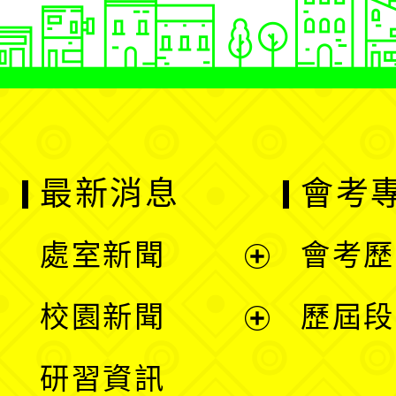
最新消息
會考
處室新聞
會考歷
展
校園新聞
歷屆段
開
展
研習資訊