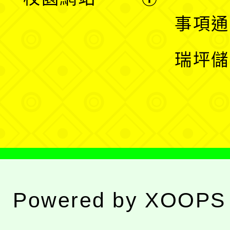
開
展
事項通
選
開
瑞坪儲
單
選
單
Powered by
XOOPS