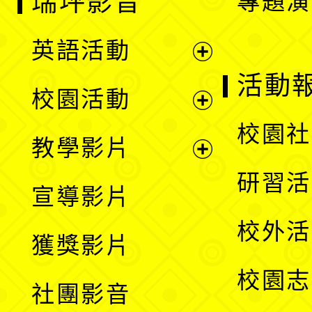
瑞坪影音
專題演
英語活動
展
活動
校園活動
開
展
校園社
教學影片
選
開
展
研習活
宣導影片
單
選
開
校外活
獲獎影片
單
選
校園志
社團影音
單