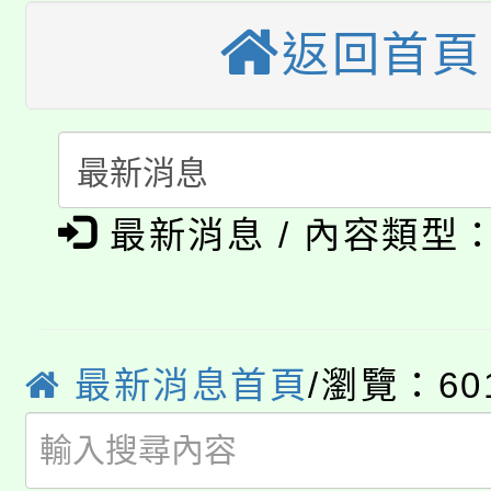
桃園市115學年度學生
縣市「校園短影音徵選
程，歡迎學生輔導中心
返回首頁
「桃園市補助參觀特色
要點
門員」簡章及活動海報
心理、諮商輔導、社會
115年度「教育部表揚
展演活動實施計畫」
踴躍報名參加。
系所師生報名參加。
公告本校115學年度第1
義教育推展貢獻獎」
最新消息 / 內容類型
「2026金融保險知識
代理(課)教師甄選結果(
桃園市115學年度學生
車」活動
公告本校115學年度第
生本土語及新住民語歌
最新消息首頁
/瀏覽：60
公告本校115學年度第
代理(課)教師甄選結果(
轉知中國文化大學推廣
代理(課)教師甄選結果(