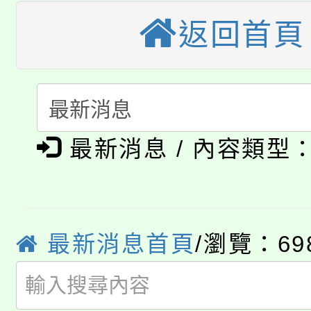
代理(課)教師甄選結果(
返回首頁
轉知苗栗縣政府辦理11
《TA101》溝通分析
桃園市115學年度學生
縣市「校園短影音徵選
程，歡迎學生輔導中心
「桃園市補助參觀特色
要點
門員」簡章及活動海報
心理、諮商輔導、社會
淨零綠領人才培育課程
展演活動實施計畫」
最新消息 / 內容類型
踴躍報名參加。
系所師生報名參加。
公告本校115學年度第1
「2026金融保險知識
代理(課)教師甄選結果(
桃園市115學年度學生
最新消息首頁
/瀏覽：69
車」活動
公告本校115學年度第
生本土語及新住民語歌