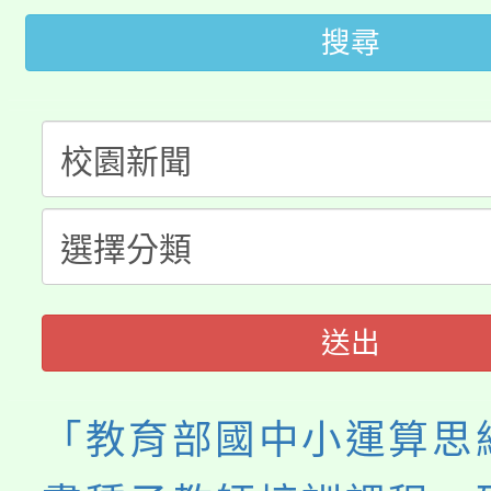
公告本校115學年度第
代理(課)教師甄選結果(
搜尋
轉知中國文化大學推廣
代理(課)教師甄選結果(
轉知苗栗縣政府辦理11
《TA101》溝通分析
桃園市115學年度學生
縣市「校園短影音徵選
程，歡迎學生輔導中心
「桃園市補助參觀特色
要點
門員」簡章及活動海報
心理、諮商輔導、社會
展演活動實施計畫」
踴躍報名參加。
系所師生報名參加。
送出
「教育部國中小運算思