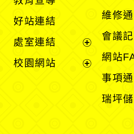
教育宣導
開
維修通
好站連結
選
會議記
處室連結
單
展
網站F
校園網站
開
展
事項通
選
開
瑞坪儲
單
選
單