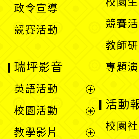
校園生
政令宣導
單
選
競賽活
競賽活動
單
教師研
瑞坪影音
專題演
英語活動
展
活動
校園活動
開
展
校園社
教學影片
選