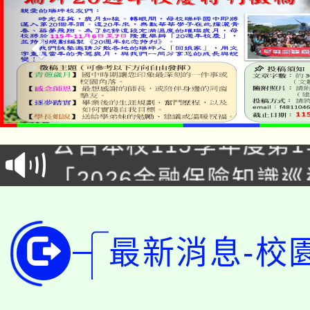
淨零綠領人才培育課程
公告本校115學年度第1
「2026金融保險知識
代理(課)教師甄選結果(
桃園市115學年度學生
車」活動
公告本校115學年度第
生本土語及新住民語歌
最新消息-校
公告本校115學年度第
代理(課)教師甄選結果(
轉知中國文化大學推廣