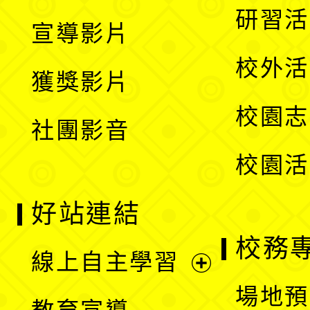
開
展
研習活
宣導影片
單
選
開
校外活
獲獎影片
單
選
校園志
社團影音
單
校園活
好站連結
校務
線上自主學習
展
場地預