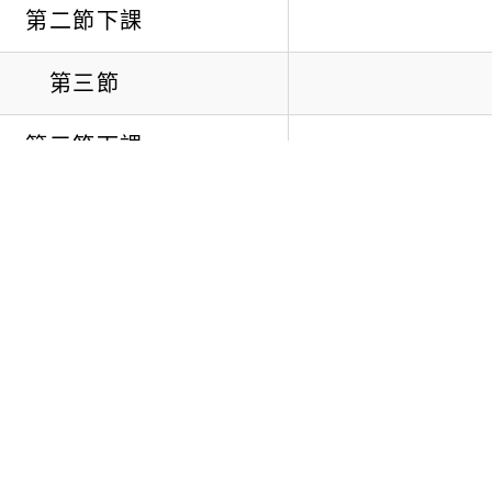
第二節下課
第三節
第三節下課
第四節
午餐及午休時間
第五節
第五節下課
第六節