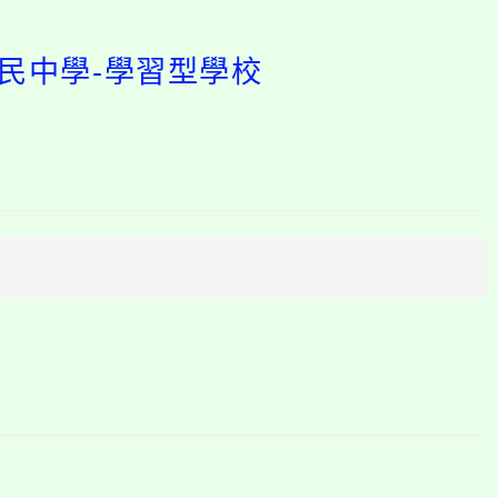
民中學-學習型學校
開
啟
上
方
區
塊