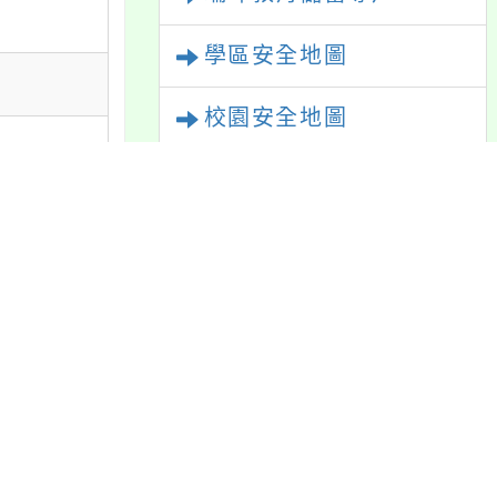
瑞坪教育儲蓄專戶
學區安全地圖
校園安全地圖
反霸凌申訴專線及信箱