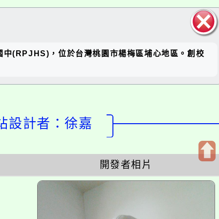
關閉區
 簡稱瑞坪國中(RPJHS)，位於台灣桃園市楊梅區埔心地區。創校
塊
c網站設計者：徐嘉
開發者相片
開
啟
上
方
區