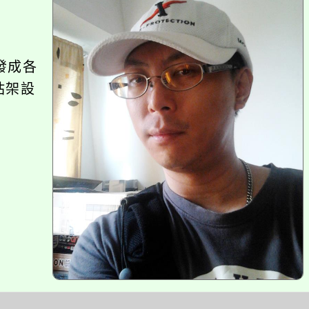
塊
發成各
站架設