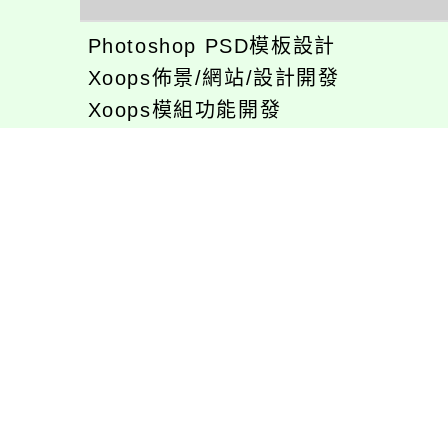
Photoshop PSD模板設計
Xoops佈景/網站/設計開發
Xoops模組功能開發
CentOS環境設置，xampp伺服器建
專長程式：php , JavaScrupt , JQu
1、求知若飢 虛懷若愚
2、任何被視為感情的枷鎖，都試著
3、自強不息
徐嘉裕(Neil Hsu)的工作心得網誌!