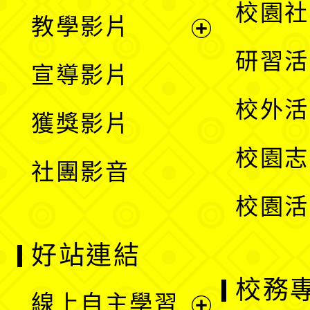
開
展
校園社
教學影片
選
開
展
研習活
宣導影片
單
選
開
校外活
獲獎影片
單
選
校園志
社團影音
單
校園活
好站連結
校務
線上自主學習