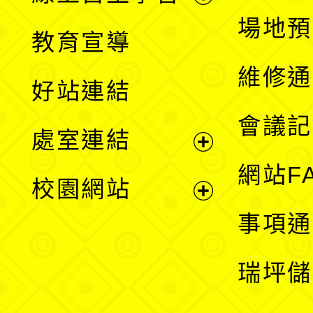
展
場地預
教育宣導
開
維修通
好站連結
選
會議記
處室連結
單
展
網站F
校園網站
開
展
事項通
選
開
瑞坪儲
單
選