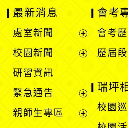
最新消息
會考
處室新聞
會考歷
展
校園新聞
歷屆段
開
展
研習資訊
選
開
瑞坪
緊急通告
單
選
展
校園巡
親師生專區
單
開
展
校園活