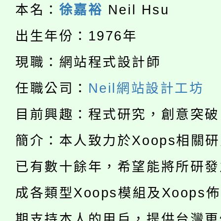
大溪自造教育及科技中心
份教師增能研習
半價優惠，詳情可洽有
本名：
徐嘉裕
Neil Hsu
淨零綠生活教案入校路
份教師研習
出生年份：1976年
者。
115年食農教育專業人
會
現職：網站程式設計師
「本色祭」8/29、30
程
任職公司：
Neil網站設計工坊
8/21下午1時於龍潭區
場熱烈登場!
目前興趣：程式研究，創意突破
YOUNG桃局內行報名
徵才活動。
簡介：本人致力於Xoops相關
8月14至27日，桃園
局官網。
已有數十餘年，希望能將所研發
115年桃園市運動會8/1
開!
成各類型Xoops模組及Xoops
桃園市低收入戶享有免
田徑場及游泳池舉行。
期支持本人的用戶，提供台灣更