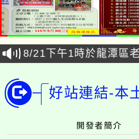
「本色祭」8/29、30
8/21下午1時於龍潭區
場熱烈登場!
YOUNG桃局內行報名
徵才活動。
8月14至27日，桃園
局官網。
好站連結-本
115年桃園市運動會8/1
開!
桃園市低收入戶享有免
田徑場及游泳池舉行。
大園自造教育及科技中心
開發者簡介
視費優惠，中低收入戶