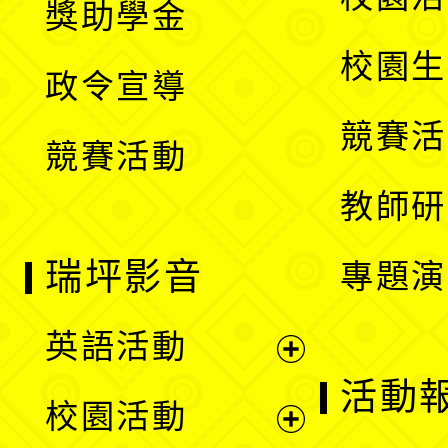
獎助學金
選
開
校園生
政令宣導
單
選
競賽活
競賽活動
單
教師研
瑞坪影音
專題演
英語活動
展
活動
校園活動