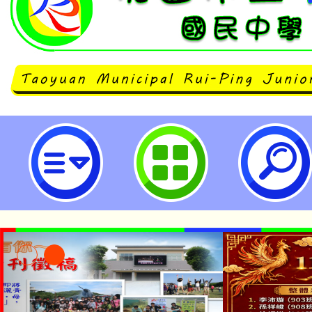
neilrpjhstyc網站設計者：徐嘉裕 N