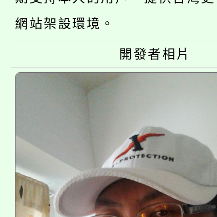
大園自造教育及科技中心
視費優惠，中低收入戶
網站架設環境。
大溪自造教育及科技中心
份教師增能研習
半價優惠，詳情可洽有
淨零綠生活教案入校路
開發者相片
份教師研習
者。
115年食農教育專業人
會
程