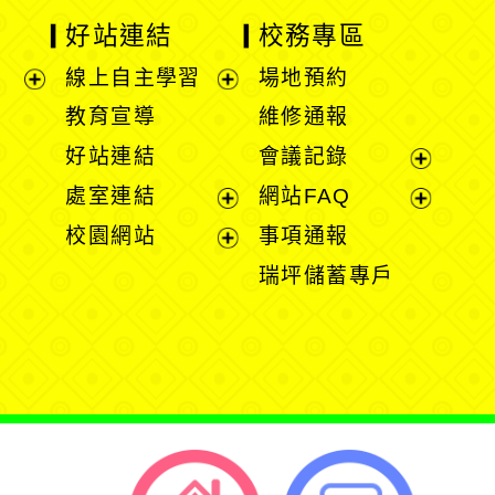
好站連結
校務專區
線上自主學習
場地預約
展
展
教育宣導
維修通報
開
開
好站連結
會議記錄
選
選
展
處室連結
網站FAQ
單
單
開
展
展
校園網站
事項通報
選
開
開
展
瑞坪儲蓄專戶
單
選
選
開
單
單
選
單