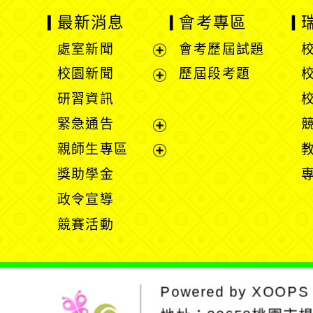
最新消息
會考專區
處室新聞
會考歷屆試題
展
校園新聞
歷屆段考題
開
展
研習資訊
選
開
緊急通告
單
選
展
親師生專區
單
開
展
獎助學金
選
開
政令宣導
單
選
競賽活動
單
Powered by
XOOPS