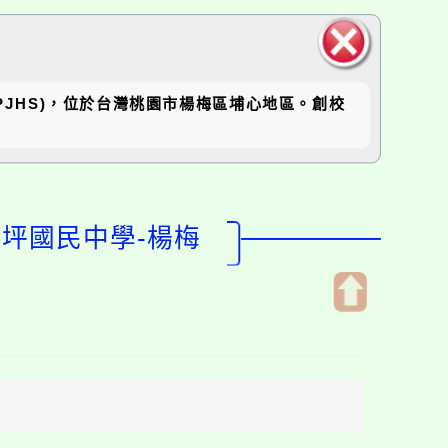
關閉區
坪國中(RPJHS)，位於台灣桃園市楊梅區埔心地區。創校
塊
瑞坪國民中學-楊梅
開
啟
上
方
區
塊