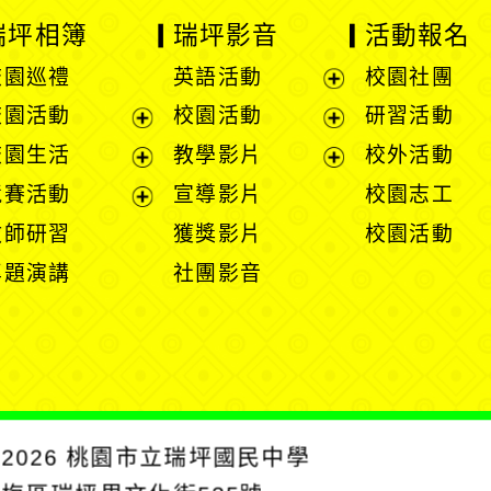
瑞坪相簿
瑞坪影音
活動報名
校園巡禮
英語活動
校園社團
展
校園活動
校園活動
研習活動
開
展
展
校園生活
教學影片
校外活動
選
開
開
展
展
競賽活動
宣導影片
校園志工
單
選
選
開
開
展
教師研習
獲獎影片
校園活動
單
單
選
選
開
專題演講
社團影音
單
單
選
單
2026
桃園市立瑞坪國民中學