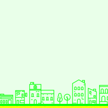
styc
gle、Firefox、Vivaldi、Opera
支援行
 2.5.11
網站語系：zh-TW
eil網站設計工坊
徐嘉裕 Neil hsu