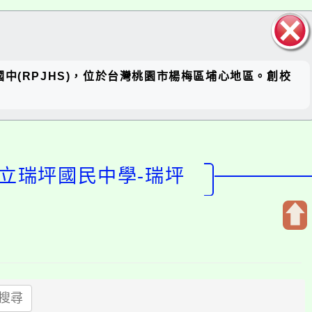
關閉區
 簡稱瑞坪國中(RPJHS)，位於台灣桃園市楊梅區埔心地區。創校
塊
市立瑞坪國民中學-瑞坪
開
啟
上
方
搜尋
區