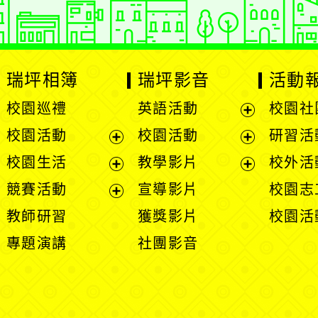
瑞坪相簿
瑞坪影音
活動
校園巡禮
英語活動
校園社
展
校園活動
校園活動
研習活
開
展
展
校園生活
教學影片
校外活
選
開
開
展
展
競賽活動
宣導影片
校園志
單
選
選
開
開
展
教師研習
獲獎影片
校園活
單
單
選
選
開
專題演講
社團影音
單
單
選
單