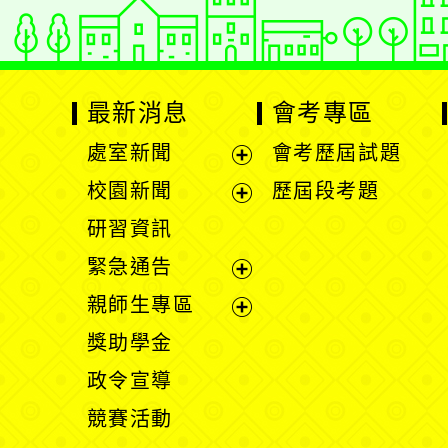
最新消息
會考專區
處室新聞
會考歷屆試題
展
校園新聞
歷屆段考題
開
展
研習資訊
選
開
緊急通告
單
選
展
親師生專區
單
開
展
獎助學金
選
開
政令宣導
單
選
競賽活動
單