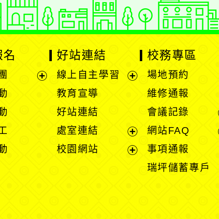
報名
好站連結
校務專區
團
線上自主學習
場地預約
展
展
動
教育宣導
維修通報
開
開
動
好站連結
會議記錄
選
選
工
處室連結
網站FAQ
單
單
展
動
校園網站
事項通報
開
展
瑞坪儲蓄專戶
選
開
單
選
單