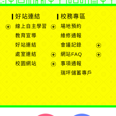
好站連結
校務專區
線上自主學習
場地預約
展
展
教育宣導
維修通報
開
開
好站連結
會議記錄
選
選
展
處室連結
網站FAQ
單
單
開
展
展
校園網站
事項通報
選
開
開
展
瑞坪儲蓄專戶
單
選
選
開
單
單
選
單