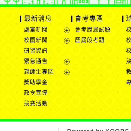
最新消息
會考專區
處室新聞
會考歷屆試題
展
校園新聞
歷屆段考題
開
展
研習資訊
選
開
緊急通告
單
選
展
親師生專區
單
開
展
獎助學金
選
開
政令宣導
單
選
競賽活動
單