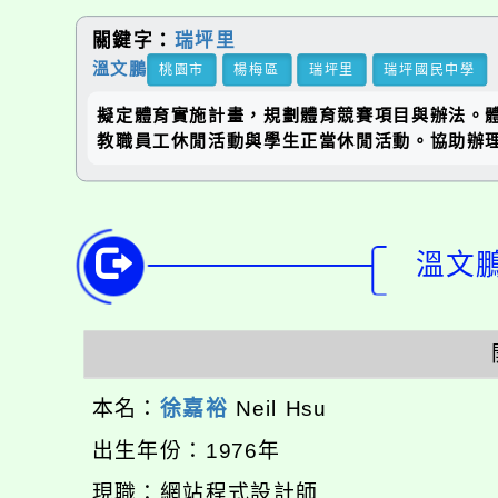
關鍵字：
瑞坪里
溫文鵬
桃園市
楊梅區
瑞坪里
瑞坪國民中學
擬定體育實施計畫，規劃體育競賽項目與辦法。
教職員工休閒活動與學生正當休閒活動。協助辦
溫文鵬:
本名：
徐嘉裕
Neil Hsu
出生年份：1976年
現職：網站程式設計師