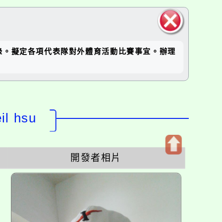
關閉區
錄。擬定各項代表隊對外體育活動比賽事宜。辦理
塊
l hsu
開發者相片
開
啟
上
方
區
塊