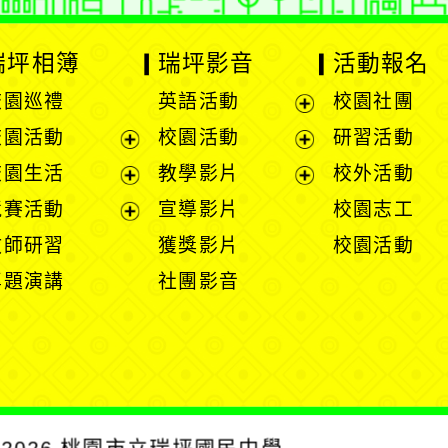
瑞坪相簿
瑞坪影音
活動報名
校園巡禮
英語活動
校園社團
展
校園活動
校園活動
研習活動
開
展
展
校園生活
教學影片
校外活動
選
開
開
展
展
競賽活動
宣導影片
校園志工
單
選
選
開
開
展
教師研習
獲獎影片
校園活動
單
單
選
選
開
專題演講
社團影音
單
單
選
單