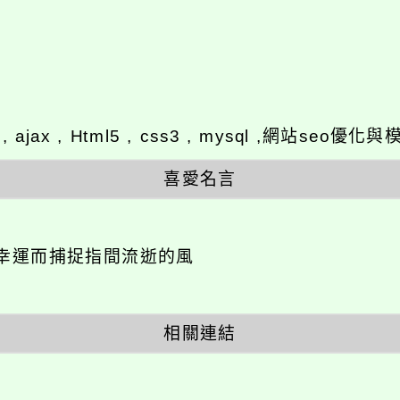
y , ajax , Html5 , css3 , mysql ,網站se
喜愛名言
幸運而捕捉指間流逝的風
相關連結