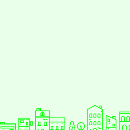
styc
gle、Firefox、Vivaldi、Opera
支援行
 2.5.11
網站語系：zh-TW
eil網站設計工坊
徐嘉裕 Neil hsu