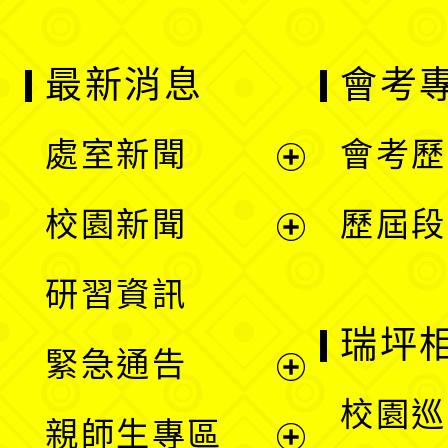
最新消息
會考
處室新聞
會考歷
展
校園新聞
歷屆段
開
展
研習資訊
選
開
瑞坪
緊急通告
單
選
展
校園巡
親師生專區
單