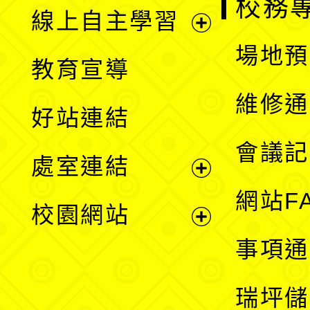
校務
線上自主學習
展
場地預
教育宣導
開
維修通
好站連結
選
會議記
處室連結
單
展
網站F
校園網站
開
展
事項通
選
開
瑞坪儲