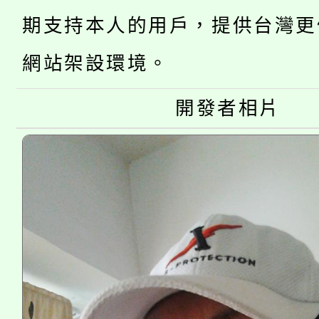
轉知中國文化大學推廣
代理(課)教師甄選結果(
期支持本人的用戶，提供台灣更
轉知苗栗縣政府辦理11
《TA101》溝通分析
網站架設環境。
桃園市115學年度學生
縣市「校園短影音徵選
程，歡迎學生輔導中心
「桃園市補助參觀特色
開發者相片
要點
門員」簡章及活動海報
心理、諮商輔導、社會
115年度「教育部表揚
展演活動實施計畫」
踴躍報名參加。
系所師生報名參加。
義教育推展貢獻獎」