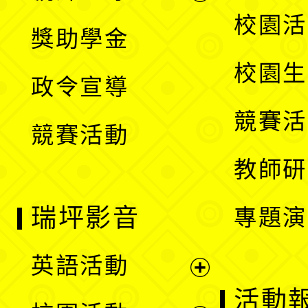
開
展
校園活
獎助學金
選
開
校園生
政令宣導
單
選
競賽活
競賽活動
單
教師研
瑞坪影音
專題演
英語活動
展
活動