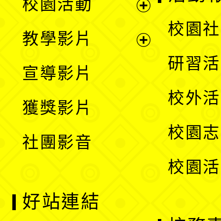
校園活動
開
展
校園社
教學影片
選
開
展
研習活
宣導影片
單
選
開
校外活
獲獎影片
單
選
校園志
社團影音
單
校園活
好站連結