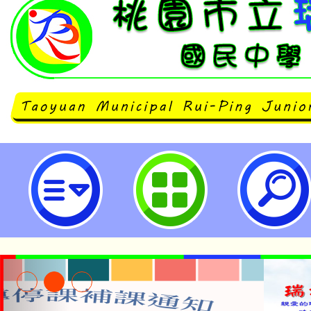
neilrpjhstyc網站設計者：徐嘉裕 N