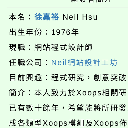
轉知苗栗縣政府辦理11
《TA101》溝通分析
桃園市115學年度學生
縣市「校園短影音徵選
程，歡迎學生輔導中心
本名：
徐嘉裕
Neil Hsu
「桃園市補助參觀特色
要點
門員」簡章及活動海報
出生年份：1976年
心理、諮商輔導、社會
115年度「教育部表揚
展演活動實施計畫」
踴躍報名參加。
現職：網站程式設計師
系所師生報名參加。
公告本校115學年度第1
義教育推展貢獻獎」
任職公司：
Neil網站設計工坊
「2026金融保險知識
代理(課)教師甄選結果(
目前興趣：程式研究，創意突破
桃園市115學年度學生
車」活動
簡介：本人致力於Xoops相關
公告本校115學年度第
生本土語及新住民語歌
已有數十餘年，希望能將所研發
公告本校115學年度第
代理(課)教師甄選結果(
成各類型Xoops模組及Xoops