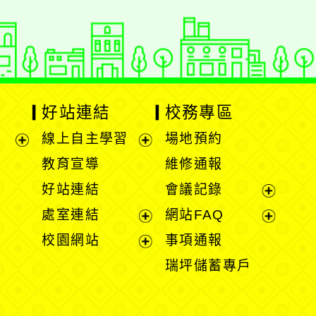
好站連結
校務專區
線上自主學習
場地預約
展
展
教育宣導
維修通報
開
開
好站連結
會議記錄
選
選
展
處室連結
網站FAQ
單
單
開
展
展
校園網站
事項通報
選
開
開
展
瑞坪儲蓄專戶
單
選
選
開
單
單
選