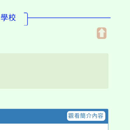
型學校
開
啟
上
方
區
塊
觀看簡介內容