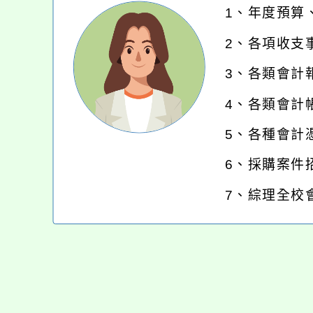
1、
年度預算
2、
各項收支
3、
各類會計
4、
各類會計
5、
各種會計
6、
採購案件
7、
綜理全校