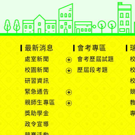
最新消息
會考專區
處室新聞
會考歷屆試題
展
校園新聞
歷屆段考題
開
展
研習資訊
選
開
緊急通告
單
選
展
親師生專區
單
開
展
獎助學金
選
開
政令宣導
單
選