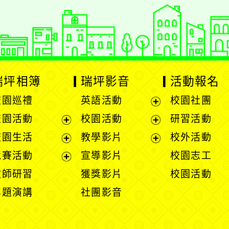
瑞坪相簿
瑞坪影音
活動報名
校園巡禮
英語活動
校園社團
展
校園活動
校園活動
研習活動
開
展
展
校園生活
教學影片
校外活動
選
開
開
展
展
競賽活動
宣導影片
校園志工
單
選
選
開
開
展
教師研習
獲獎影片
校園活動
單
單
選
選
開
專題演講
社團影音
單
單
選
單