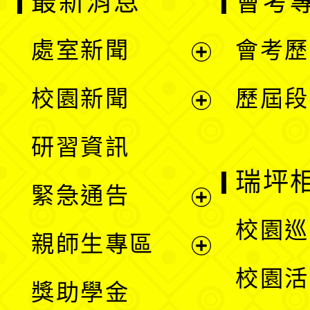
最新消息
會考
處室新聞
會考歷
展
校園新聞
歷屆段
開
展
研習資訊
選
開
瑞坪
緊急通告
單
選
展
校園巡
親師生專區
單
開
展
校園活
獎助學金
選