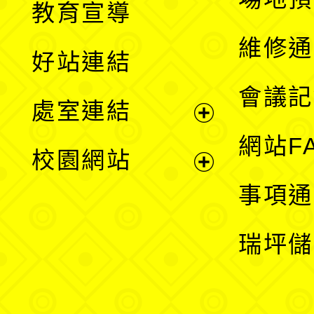
教育宣導
開
維修通
好站連結
選
會議記
處室連結
單
展
網站F
校園網站
開
展
事項通
選
開
瑞坪儲
單
選
單