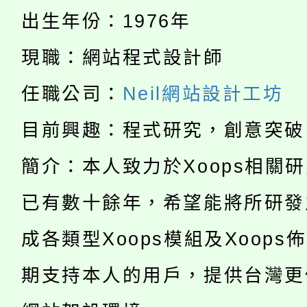
淨零綠生活教案入校路
份教師研習
者。
出生年份：1976年
115年食農教育專業人
會
現職：網站程式設計師
「本色祭」8/29、30
程
任職公司：
Neil網站設計工坊
8/21下午1時於龍潭區
場熱烈登場!
目前興趣：程式研究，創意突破
YOUNG桃局內行報名
徵才活動。
簡介：本人致力於Xoops相關
8月14至27日，桃園
局官網。
已有數十餘年，希望能將所研發
115年桃園市運動會8/1
開!
成各類型Xoops模組及Xoops
桃園市低收入戶享有免
田徑場及游泳池舉行。
期支持本人的用戶，提供台灣更
大園自造教育及科技中心
視費優惠，中低收入戶