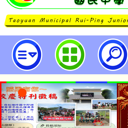
neilrpjhstyc網站設計者：徐嘉裕 N