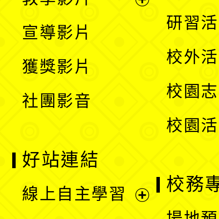
選
開
展
研習活
宣導影片
單
選
開
校外活
獲獎影片
單
選
校園志
社團影音
單
校園活
好站連結
校務
線上自主學習
展
場地預