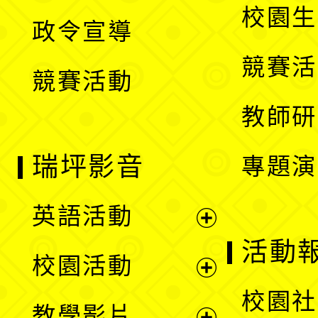
開
校園生
政令宣導
單
選
競賽活
競賽活動
單
教師研
瑞坪影音
專題演
英語活動
展
活動
校園活動
開
展
校園社
教學影片