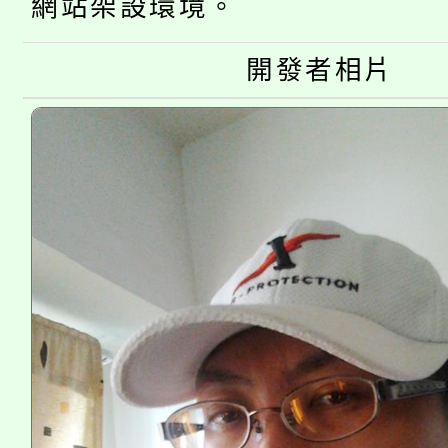
大溪自造教育及科技中心
網站架設環境。
份教師增能研習
半價優惠，詳情可洽有
淨零綠生活教案入校路
份教師研習
開發者相片
者。
115年食農教育專業人
會
程