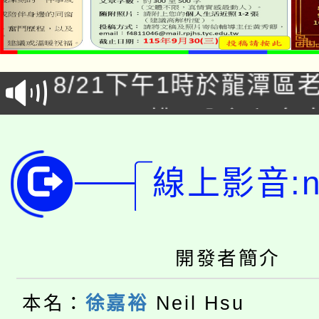
「本色祭」8/29、30
8/21下午1時於龍潭區
場熱烈登場!
YOUNG桃局內行報名
徵才活動。
8月14至27日，桃園
局官網。
線上影音:ne
115年桃園市運動會8/1
開!
桃園市低收入戶享有免
田徑場及游泳池舉行。
大園自造教育及科技中心
視費優惠，中低收入戶
開發者簡介
大溪自造教育及科技中心
份教師增能研習
半價優惠，詳情可洽有
本名：
徐嘉裕
Neil Hsu