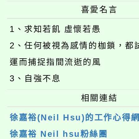
喜愛名言
1、求知若飢 虛懷若愚
2、任何被視為感情的枷鎖，都
運而捕捉指間流逝的風
3、自強不息
相關連結
徐嘉裕(Neil Hsu)的工作心得
徐嘉裕 Neil hsu粉絲團