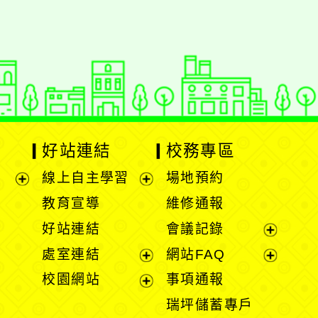
動瀏覽裝置
好站連結
校務專區
線上自主學習
場地預約
展
展
教育宣導
維修通報
開
開
好站連結
會議記錄
選
選
展
處室連結
網站FAQ
單
單
開
展
展
校園網站
事項通報
選
開
開
展
瑞坪儲蓄專戶
單
選
選