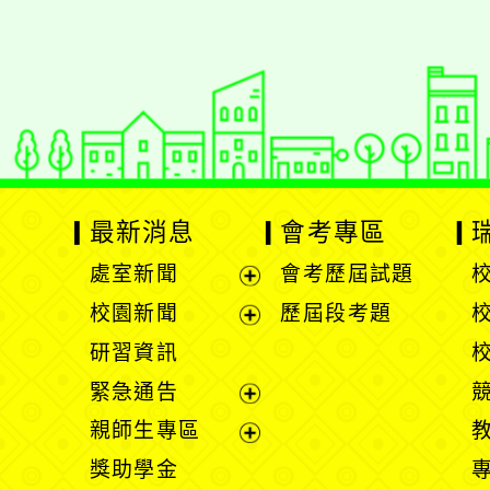
適用瀏覽器：Edge、Goo
Xoops版本：
XOOPS
Xoops
網站設計
：
N
Xoops網站設計者：
最新消息
會考專區
處室新聞
會考歷屆試題
展
校園新聞
歷屆段考題
開
展
研習資訊
選
開
緊急通告
單
選
展
親師生專區
單
開
展
獎助學金
選