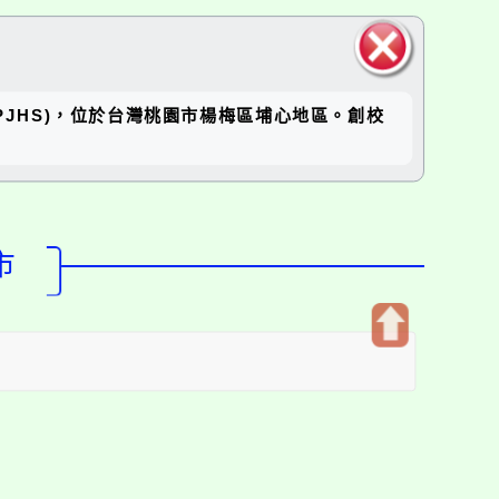
關閉區
坪國中(RPJHS)，位於台灣桃園市楊梅區埔心地區。創校
塊
市
開
啟
上
方
區
塊