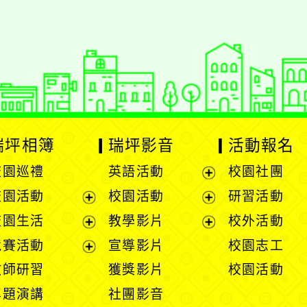
gle、Firefox、Vivaldi、Opera
支援行
 2.5.11
網站語系：zh-TW
eil網站設計工坊
徐嘉裕 Neil hsu
瑞坪相簿
瑞坪影音
活動報名
校園巡禮
英語活動
校園社團
展
校園活動
校園活動
研習活動
開
展
展
校園生活
教學影片
校外活動
選
開
開
展
展
競賽活動
宣導影片
校園志工
單
選
選
開
開
展
教師研習
獲獎影片
校園活動
單
單
選
選
開
專題演講
社團影音
單
單
選