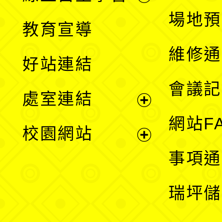
展
場地預
教育宣導
開
維修通
好站連結
選
會議記
處室連結
單
展
網站F
校園網站
開
展
事項通
選
開
瑞坪儲
單
選