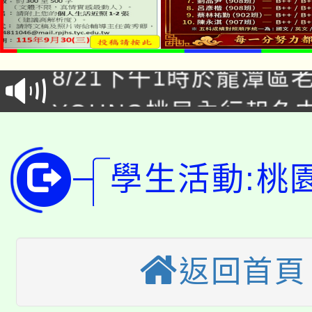
「本色祭」8/29、30
8/21下午1時於龍潭區
場熱烈登場!
YOUNG桃局內行報名
徵才活動。
8月14至27日，桃園
局官網。
115年桃園市運動會8/1
學生活動:桃
開!
桃園市低收入戶享有免
田徑場及游泳池舉行。
大園自造教育及科技中心
視費優惠，中低收入戶
返回首頁
大溪自造教育及科技中心
份教師增能研習
半價優惠，詳情可洽有