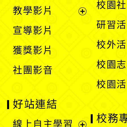
開
展
校園社
教學影片
選
開
展
研習活
宣導影片
單
選
開
校外活
獲獎影片
單
選
校園志
社團影音
單
校園活
好站連結
校務
線上自主學習