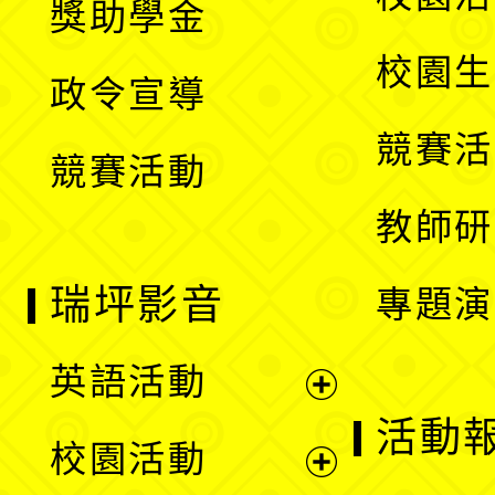
獎助學金
選
開
校園生
政令宣導
單
選
競賽活
競賽活動
單
教師研
瑞坪影音
專題演
英語活動
展
活動
校園活動