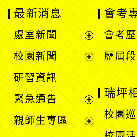
最新消息
會考
處室新聞
會考歷
展
校園新聞
歷屆段
開
展
研習資訊
選
開
瑞坪
緊急通告
單
選
展
校園巡
親師生專區
單
開
展
校園活