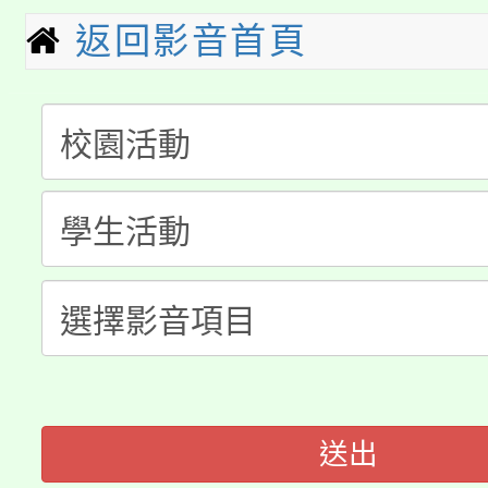
淨零綠生活教案入校路
份教師研習
者。
返回影音首頁
115年食農教育專業人
會
「本色祭」8/29、30
程
8/21下午1時於龍潭區
場熱烈登場!
YOUNG桃局內行報名
徵才活動。
8月14至27日，桃園
局官網。
115年桃園市運動會8/1
開!
桃園市低收入戶享有免
田徑場及游泳池舉行。
大園自造教育及科技中心
視費優惠，中低收入戶
送出