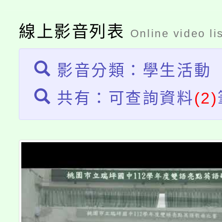
大溪自造教育及科技中心
份教師增能研習
半價優惠，詳情可洽有
淨零綠生活教案入校路
份教師研習
線上影音列表
者。
Online video li
115年食農教育專業人
會
影音分類：學生活動
程
共有：可查詢資料
(2)