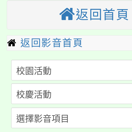
大園自造教育及科技中心
返回首頁
視費優惠，中低收入戶
大溪自造教育及科技中心
份教師增能研習
半價優惠，詳情可洽有
淨零綠生活教案入校路
返回影音首頁
份教師研習
者。
公告本校115學年度第1
會
「本色祭」8/29、30
代理(課)教師甄選結果
8/21下午1時於龍潭區
場熱烈登場!
告(尚有缺額)
YOUNG桃局內行報名
徵才活動。
8月14至27日，桃園
局官網。
115年桃園市運動會8/1