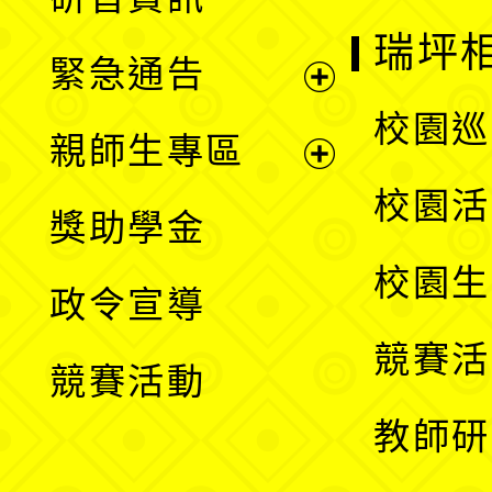
選
開
瑞坪
緊急通告
單
選
展
校園巡
親師生專區
單
開
展
校園活
獎助學金
選
開
校園生
政令宣導
單
選
競賽活
競賽活動
單
教師研