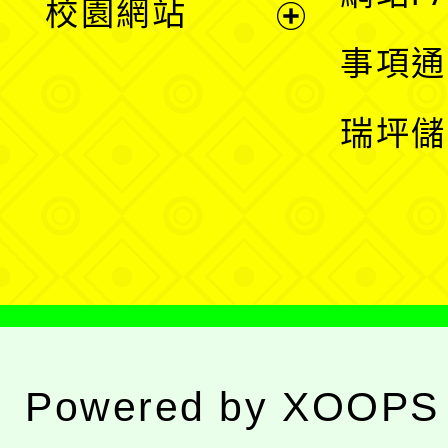
校園網站
開
展
事項通
選
開
瑞坪儲
單
選
單
Powered by
XOOPS