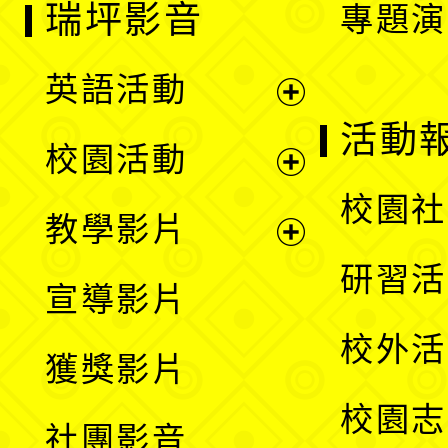
瑞坪影音
專題演
英語活動
展
活動
校園活動
開
展
校園社
教學影片
選
開
展
研習活
宣導影片
單
選
開
校外活
獲獎影片
單
選
校園志
社團影音