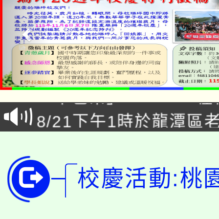
公告本校115學年度第1
「本色祭」8/29、30
代理(課)教師甄選結果
8/21下午1時於龍潭區
場熱烈登場!
告(尚有缺額)
YOUNG桃局內行報名
徵才活動。
8月14至27日，桃園
局官網。
校慶活動:桃
115年桃園市運動會8/1
開!
桃園市低收入戶享有免
田徑場及游泳池舉行。