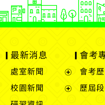
最新消息
會考
處室新聞
會考歷
展
校園新聞
歷屆段
開
展
研習資訊