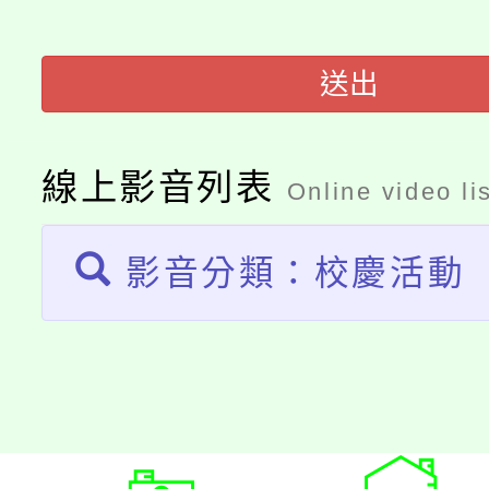
開!
桃園市低收入戶享有免
田徑場及游泳池舉行。
送出
大園自造教育及科技中心
視費優惠，中低收入戶
大溪自造教育及科技中心
份教師增能研習
半價優惠，詳情可洽有
線上影音列表
Online video li
淨零綠生活教案入校路
份教師研習
者。
影音分類：校慶活動
會