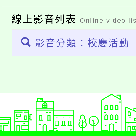
公告本校115學年度第
代理(課)教師甄選結果(
線上影音列表
Online video li
轉知中國文化大學推廣
代理(課)教師甄選結果(
《TA101》溝通分析
影音分類：校慶活動
程，歡迎學生輔導中心
心理、諮商輔導、社會
系所師生報名參加。