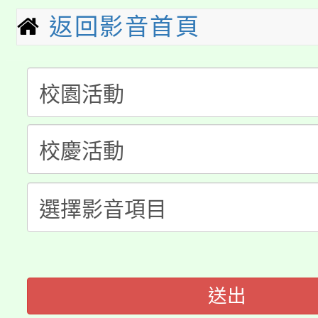
轉知中國文化大學推廣
返回影音首頁
代理(課)教師甄選結果(
淨零綠生活教案入校路
《TA101》溝通分析
115年食農教育專業人
會
程，歡迎學生輔導中心
學期銜接期間理賠案件
程
心理、諮商輔導、社會
淨零綠領人才培育課程
學籍身 分審查程序及
系所師生報名參加。
公告本校115學年度第1
版
「2026金融保險知識
代理(課)教師甄選結果(
桃園市115學年度學生
車」活動
送出
公告本校115學年度第
生本土語及新住民語歌