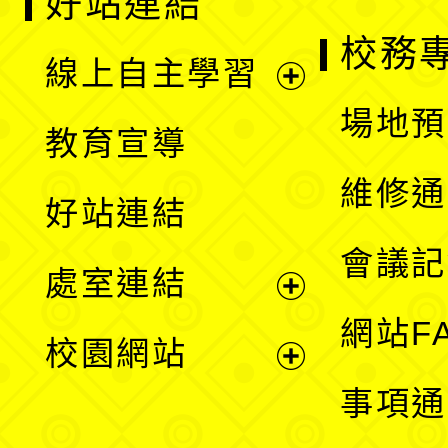
好站連結
校務
線上自主學習
展
場地預
教育宣導
開
維修通
好站連結
選
會議記
處室連結
單
展
網站F
校園網站
開
展
事項通
選