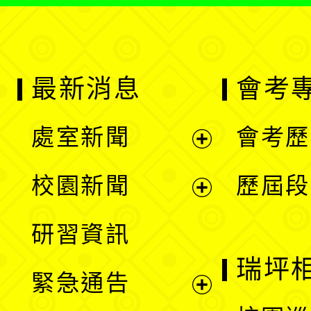
最新消息
會考
處室新聞
會考歷
展
校園新聞
歷屆段
開
展
研習資訊
選
開
瑞坪
緊急通告
單
選