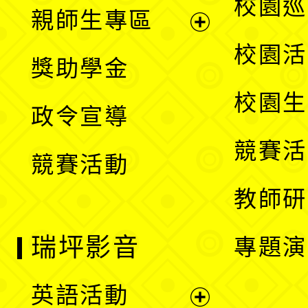
展
校園巡
親師生專區
單
開
展
校園活
獎助學金
選
開
校園生
政令宣導
單
選
競賽活
競賽活動
單
教師研
瑞坪影音
專題演
英語活動