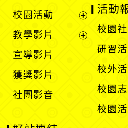
展
活動
校園活動
開
展
校園社
教學影片
選
開
展
研習活
宣導影片
單
選
開
校外活
獲獎影片
單
選
校園志
社團影音
單
校園活