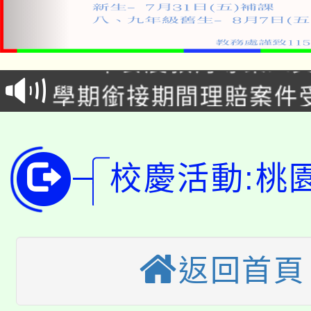
淨零綠生活教案入校路
115年食農教育專業人
會
學期銜接期間理賠案件
程
淨零綠領人才培育課程
學籍身 分審查程序及
公告本校115學年度第1
版
校慶活動:桃
「2026金融保險知識
代理(課)教師甄選結果(
桃園市115學年度學生
車」活動
公告本校115學年度第
返回首頁
生本土語及新住民語歌
公告本校115學年度第
代理(課)教師甄選結果(