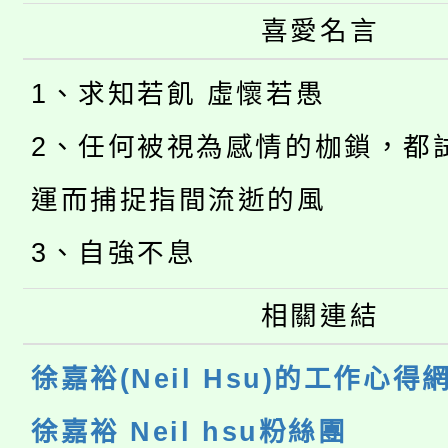
喜愛名言
1、求知若飢 虛懷若愚
2、任何被視為感情的枷鎖，都
運而捕捉指間流逝的風
3、自強不息
相關連結
徐嘉裕(Neil Hsu)的工作心得
徐嘉裕 Neil hsu粉絲團