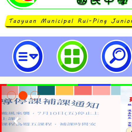
neilrpjhstyc網站設計者：徐嘉裕 N