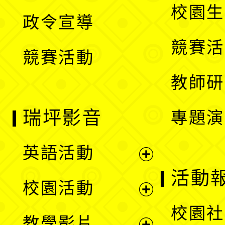
開
校園生
政令宣導
單
選
競賽活
競賽活動
單
教師研
瑞坪影音
專題演
英語活動
展
活動
校園活動
開
展
校園社
教學影片