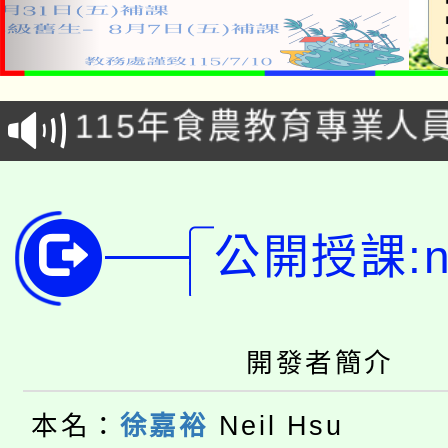
淨零綠生活教案入校路
115年食農教育專業人
會
學期銜接期間理賠案件
程
淨零綠領人才培育課程
學籍身 分審查程序及
公開授課:ne
公告本校115學年度第1
版
「2026金融保險知識
代理(課)教師甄選結果(
桃園市115學年度學生
開發者簡介
車」活動
公告本校115學年度第
生本土語及新住民語歌
本名：
徐嘉裕
Neil Hsu