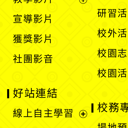
選
開
展
研習活
宣導影片
單
選
開
校外活
獲獎影片
單
選
校園志
社團影音
單
校園活
好站連結
校務
線上自主學習
展
場地預