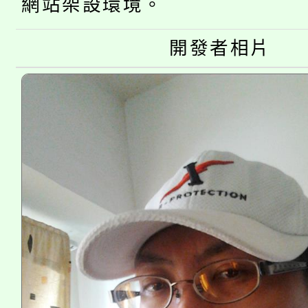
網站架設環境。
公告本校115學年度第
生本土語及新住民語歌
公告本校115學年度第
開發者相片
代理(課)教師甄選結果(
轉知中國文化大學推廣
代理(課)教師甄選結果(
《TA101》溝通分析
程，歡迎學生輔導中心
心理、諮商輔導、社會
系所師生報名參加。