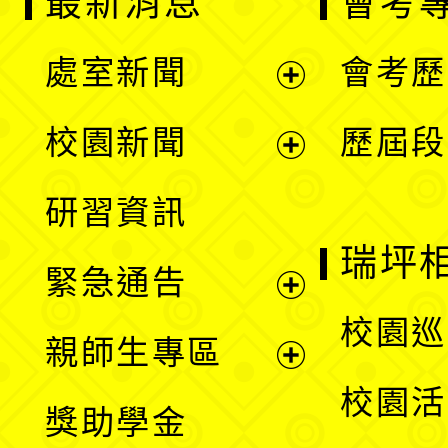
最新消息
會考
處室新聞
會考歷
展
校園新聞
歷屆段
開
展
研習資訊
選
開
瑞坪
緊急通告
單
選
展
校園巡
親師生專區
單
開
展
校園活
獎助學金
選