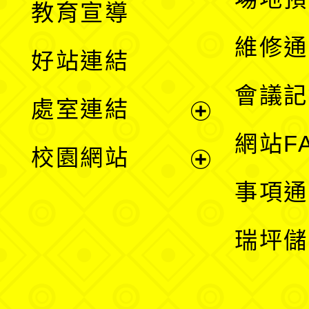
教育宣導
開
維修通
好站連結
選
會議記
處室連結
單
展
網站F
校園網站
開
展
事項通
選
開
瑞坪儲
單
選
單