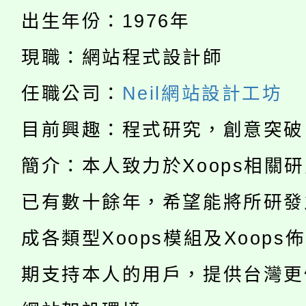
公告本校115學年度第
代理(課)教師甄選結果(
出生年份：1976年
轉知中國文化大學推廣
代理(課)教師甄選結果(
現職：網站程式設計師
淨零綠生活教案入校路
《TA101》溝通分析
任職公司：
Neil網站設計工坊
115年食農教育專業人
會
程，歡迎學生輔導中心
目前興趣：程式研究，創意突破
學期銜接期間理賠案件
程
心理、諮商輔導、社會
簡介：本人致力於Xoops相關
淨零綠領人才培育課程
學籍身 分審查程序及
系所師生報名參加。
已有數十餘年，希望能將所研發
公告本校115學年度第1
版
成各類型Xoops模組及Xoops
「2026金融保險知識
代理(課)教師甄選結果(
期支持本人的用戶，提供台灣更
桃園市115學年度學生
車」活動