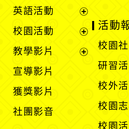
英語活動
展
活動
校園活動
開
展
校園社
教學影片
選
開
展
研習活
宣導影片
單
選
開
校外活
獲獎影片
單
選
校園志
社團影音
單
校園活