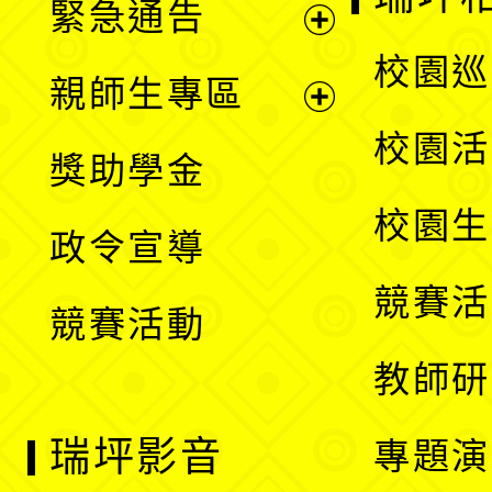
緊急通告
單
選
展
校園巡
親師生專區
單
開
展
校園活
獎助學金
選
開
校園生
政令宣導
單
選
競賽活
競賽活動
單
教師研
瑞坪影音
專題演