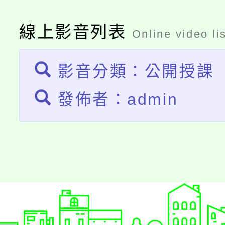
大溪自造教育及科技中心
份教師增能研習
半價優惠，詳情可洽有
線上影音列表
Online video li
淨零綠生活教案入校路
份教師研習
者。
會
影音分類：公開授課
發佈者：admin