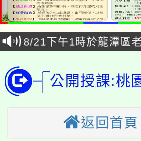
公告本校115學年度第1
「本色祭」8/29、30
代理(課)教師甄選結果
8/21下午1時於龍潭區
場熱烈登場!
告(尚有缺額)
YOUNG桃局內行報名
徵才活動。
8月14至27日，桃園
局官網。
公開授課:桃
115年桃園市運動會8/1
開!
桃園市低收入戶享有免
田徑場及游泳池舉行。
大園自造教育及科技中心
視費優惠，中低收入戶
返回首頁
大溪自造教育及科技中心
份教師增能研習
半價優惠，詳情可洽有