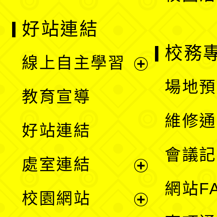
好站連結
校務
線上自主學習
展
場地預
教育宣導
開
維修通
好站連結
選
會議記
處室連結
單
展
網站F
校園網站
開