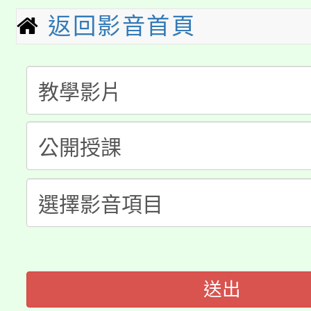
淨零綠生活教案入校路
份教師研習
返回影音首頁
者。
公告本校115學年度第1
會
「本色祭」8/29、30
代理(課)教師甄選結果
8/21下午1時於龍潭區
場熱烈登場!
告(尚有缺額)
YOUNG桃局內行報名
徵才活動。
8月14至27日，桃園
局官網。
115年桃園市運動會8/1
開!
桃園市低收入戶享有免
田徑場及游泳池舉行。
送出
大園自造教育及科技中心
視費優惠，中低收入戶