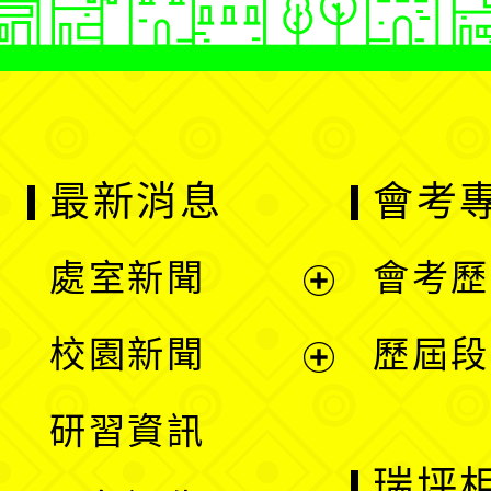
最新消息
會考
處室新聞
會考歷
展
校園新聞
歷屆段
開
展
研習資訊
選
開
瑞坪