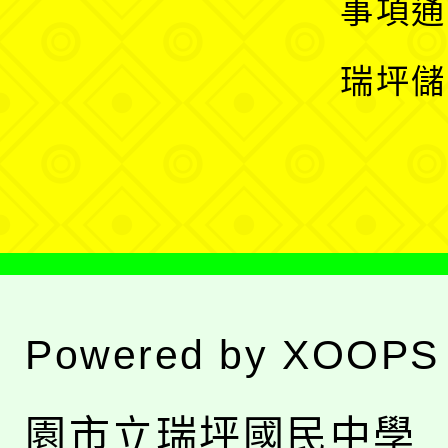
展
事項通
選
開
瑞坪儲
單
選
單
Powered by
XOOPS
園市立瑞坪國民中學