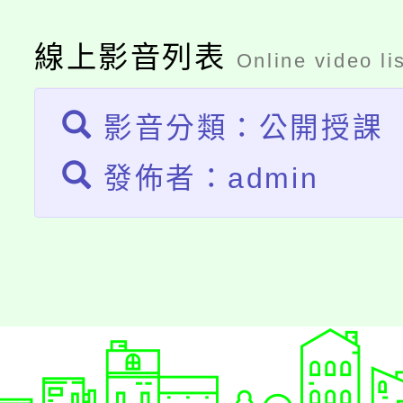
大溪自造教育及科技中心
份教師增能研習
半價優惠，詳情可洽有
淨零綠生活教案入校路
份教師研習
線上影音列表
Online video li
者。
115年食農教育專業人
會
影音分類：公開授課
程
發佈者：admin