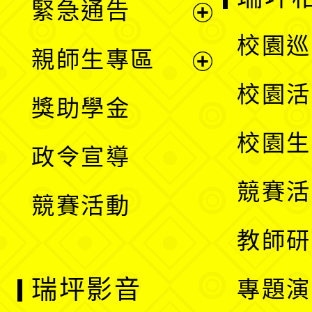
緊急通告
單
選
展
校園巡
親師生專區
單
開
展
校園活
獎助學金
選
開
校園生
政令宣導
單
選
競賽活
競賽活動
單
教師研
瑞坪影音
專題演