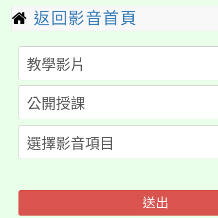
淨零綠生活教案入校路
份教師研習
者。
返回影音首頁
115年食農教育專業人
會
「本色祭」8/29、30
程
8/21下午1時於龍潭區
場熱烈登場!
YOUNG桃局內行報名
徵才活動。
8月14至27日，桃園
局官網。
115年桃園市運動會8/1
開!
桃園市低收入戶享有免
田徑場及游泳池舉行。
大園自造教育及科技中心
視費優惠，中低收入戶
送出