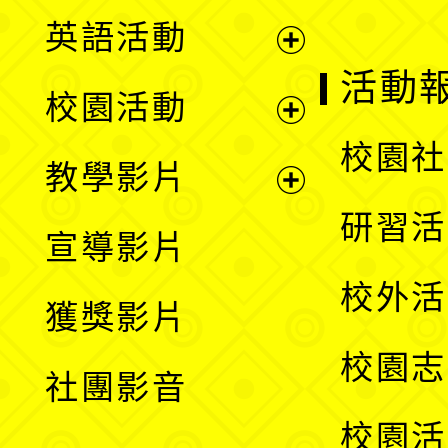
英語活動
展
活動
校園活動
開
展
校園社
教學影片
選
開
展
研習活
宣導影片
單
選
開
校外活
獲獎影片
單
選
校園志
社團影音
單
校園活