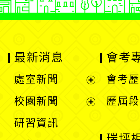
最新消息
會考
處室新聞
會考歷
展
校園新聞
歷屆段
開
展
研習資訊
選
開
瑞坪