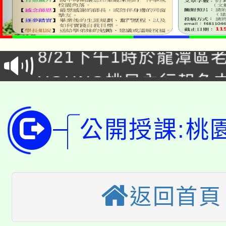
「本色祭」8/29、30
8/21下午1時於龍潭區
場熱烈登場!
YOUNG桃局內行報名
徵才活動。
8月14至27日，桃園
局官網。
公開授課:桃
115年桃園市運動會8/1
開!
桃園市低收入戶享有免
田徑場及游泳池舉行。
大園自造教育及科技中心
視費優惠，中低收入戶
返回首頁
大溪自造教育及科技中心
份教師增能研習
半價優惠，詳情可洽有