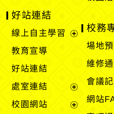
好站連結
校務
線上自主學習
展
場地預
教育宣導
開
維修通
好站連結
選
會議記
處室連結
單
展
網站F
校園網站
開