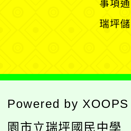
展
事項通
選
開
瑞坪儲
單
選
單
Powered by
XOOPS
園市立瑞坪國民中學