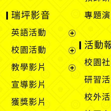
瑞坪影音
專題演
英語活動
展
活動
校園活動
開
展
校園社
教學影片
選
開
展
研習活
宣導影片
單
選
開
校外活
獲獎影片
單
選