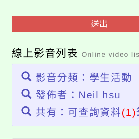
「2026金融保險知識
代理(課)教師甄選結果(
桃園市115學年度學生
送出
車」活動
公告本校115學年度第
生本土語及新住民語歌
線上影音列表
公告本校115學年度第
Online video li
代理(課)教師甄選結果(
轉知中國文化大學推廣
代理(課)教師甄選結果(
影音分類：學生活動
《TA101》溝通分析
發佈者：Neil hsu
程，歡迎學生輔導中心
共有：可查詢資料
(1)
心理、諮商輔導、社會