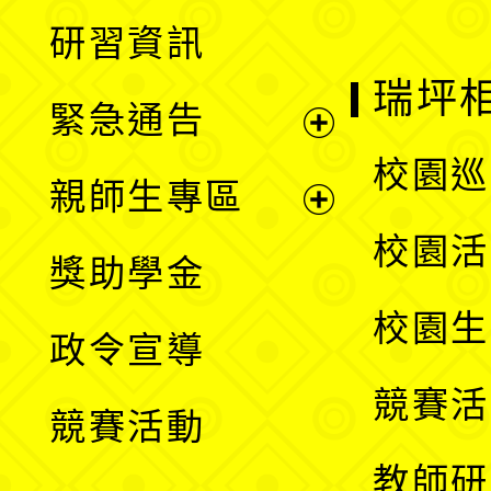
開
展
研習資訊
選
開
瑞坪
緊急通告
單
選
展
校園巡
親師生專區
單
開
展
校園活
獎助學金
選
開
校園生
政令宣導
單
選
競賽活
競賽活動
單
教師研