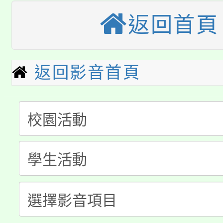
桃園市115學年度學生
車」活動
返回首頁
公告本校115學年度第
生本土語及新住民語歌
公告本校115學年度第
代理(課)教師甄選結果(
返回影音首頁
轉知中國文化大學推廣
代理(課)教師甄選結果(
淨零綠生活教案入校路
《TA101》溝通分析
115年食農教育專業人
會
程，歡迎學生輔導中心
學期銜接期間理賠案件
程
心理、諮商輔導、社會
淨零綠領人才培育課程
學籍身 分審查程序及
系所師生報名參加。
公告本校115學年度第1
版