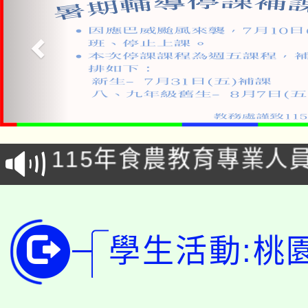
淨零綠生活教案入校路
115年食農教育專業人
會
學期銜接期間理賠案件
程
淨零綠領人才培育課程
學籍身 分審查程序及
學生活動:桃
公告本校115學年度第1
版
「2026金融保險知識
代理(課)教師甄選結果(