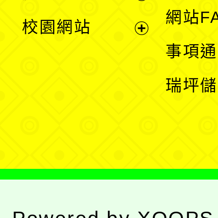
展
網站F
校園網站
開
展
事項通
選
開
瑞坪儲
單
選
單