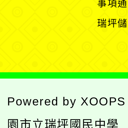
展
事項通
選
開
瑞坪儲
單
選
單
Powered by
XOOPS
園市立瑞坪國民中學