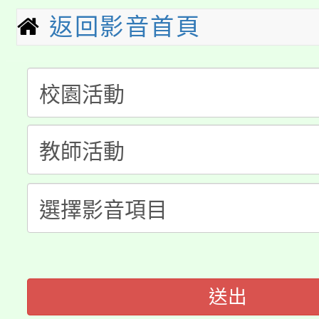
要點
門員」簡章及活動海報
心理、諮商輔導、社會
返回影音首頁
淨零綠領人才培育課程
展演活動實施計畫」
踴躍報名參加。
系所師生報名參加。
公告本校115學年度第1
「2026金融保險知識
代理(課)教師甄選結果(
桃園市115學年度學生
車」活動
公告本校115學年度第
生本土語及新住民語歌
公告本校115學年度第
代理(課)教師甄選結果(
轉知中國文化大學推廣
代理(課)教師甄選結果(
轉知苗栗縣政府辦理11
《TA101》溝通分析
送出