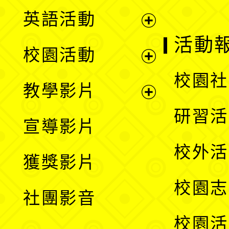
英語活動
展
活動
校園活動
開
展
校園社
教學影片
選
開
展
研習活
宣導影片
單
選
開
校外活
獲獎影片
單
選
校園志
社團影音
單
校園活