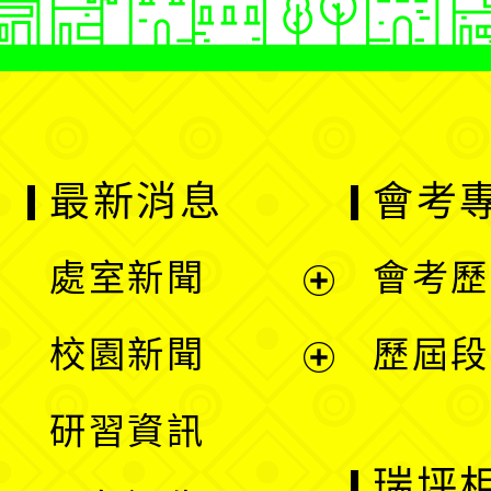
最新消息
會考
處室新聞
會考歷
展
校園新聞
歷屆段
開
展
研習資訊
選
開
瑞坪