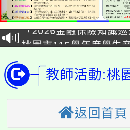
公告本校115學年度第1
「2026金融保險知識
代理(課)教師甄選結果(
桃園市115學年度學生
車」活動
公告本校115學年度第
生本土語及新住民語歌
公告本校115學年度第
教師活動:桃
代理(課)教師甄選結果(
轉知中國文化大學推廣
代理(課)教師甄選結果(
轉知苗栗縣政府辦理11
《TA101》溝通分析
返回首頁
桃園市115學年度學生
縣市「校園短影音徵選
程，歡迎學生輔導中心
「桃園市補助參觀特色