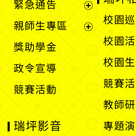
緊急通告
單
選
展
校園巡
親師生專區
單
開
展
校園活
獎助學金
選
開
校園生
政令宣導
單
選
競賽活
競賽活動
單
教師研
瑞坪影音
專題演