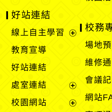
好站連結
校務
線上自主學習
展
場地預
教育宣導
開
維修通
好站連結
選
會議記
處室連結
單
展
網站F
校園網站
開