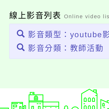
桃園市115學年度學生
縣市「校園短影音徵選
程，歡迎學生輔導中心
「桃園市補助參觀特色
要點
門員」簡章及活動海報
線上影音列表
心理、諮商輔導、社會
Online video li
展演活動實施計畫」
踴躍報名參加。
系所師生報名參加。
影音類型：youtube
影音分類：教師活動