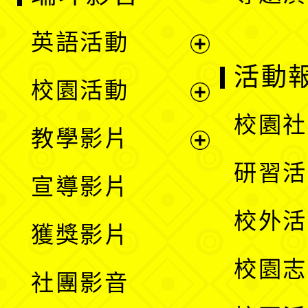
英語活動
展
活動
校園活動
開
展
校園社
教學影片
選
開
展
研習活
宣導影片
單
選
開
校外活
獲獎影片
單
選
校園志
社團影音
單