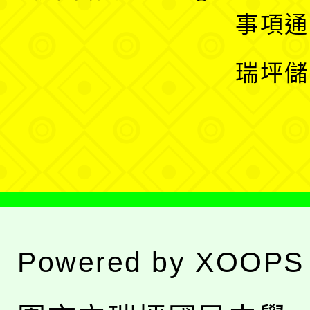
開
展
事項通
選
開
瑞坪儲
單
選
單
Powered by
XOOPS