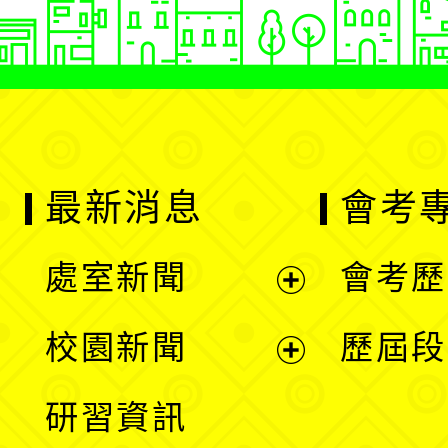
最新消息
會考
處室新聞
會考歷
展
校園新聞
歷屆段
開
展
研習資訊
選