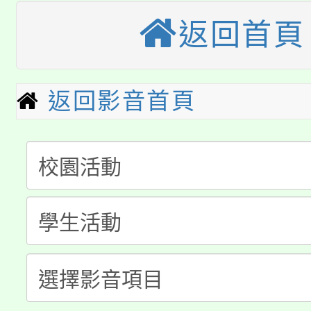
大園自造教育及科技中心
視費優惠，中低收入戶
返回首頁
大溪自造教育及科技中心
份教師增能研習
半價優惠，詳情可洽有
淨零綠生活教案入校路
份教師研習
者。
返回影音首頁
115年食農教育專業人
會
「本色祭」8/29、30
程
8/21下午1時於龍潭區
場熱烈登場!
YOUNG桃局內行報名
徵才活動。
8月14至27日，桃園
局官網。
115年桃園市運動會8/1
開!