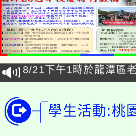
「本色祭」8/29、30
8/21下午1時於龍潭區
場熱烈登場!
YOUNG桃局內行報名
徵才活動。
8月14至27日，桃園
局官網。
學生活動:桃
115年桃園市運動會8/1
開!
桃園市低收入戶享有免
田徑場及游泳池舉行。