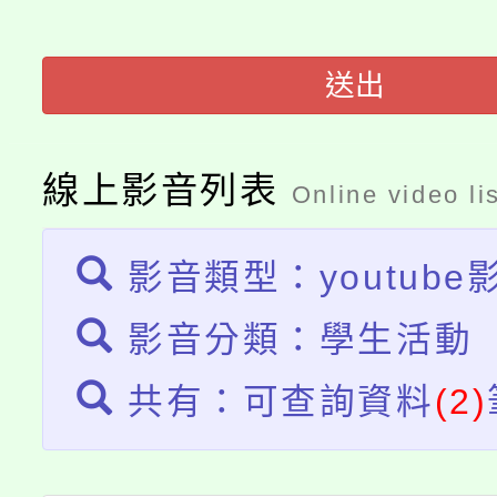
桃園市低收入戶享有免
田徑場及游泳池舉行。
大園自造教育及科技中心
視費優惠，中低收入戶
送出
大溪自造教育及科技中心
份教師增能研習
半價優惠，詳情可洽有
淨零綠生活教案入校路
線上影音列表
份教師研習
Online video li
者。
115年食農教育專業人
會
影音類型：youtube
程
影音分類：學生活動
共有：可查詢資料
(2)