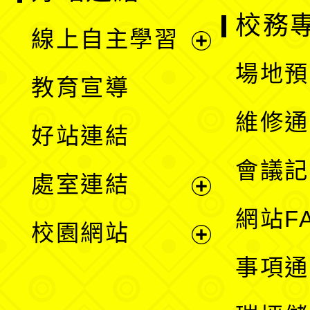
校務
線上自主學習
展
場地預
教育宣導
開
維修通
好站連結
選
會議記
處室連結
單
展
網站F
校園網站
開
展
事項通
選
開