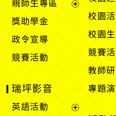
親師生專區
單
開
展
校園活
獎助學金
選
開
校園生
政令宣導
單
選
競賽活
競賽活動
單
教師研
瑞坪影音
專題演
英語活動