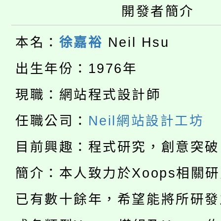
轉知苗栗縣政府辦理11
開發者簡介
《TA101》溝通分析
桃園市115學年度學生
縣市「校園短影音徵選
程，歡迎學生輔導中心
本名：
徐嘉裕
Neil Hsu
「桃園市補助參觀特色
要點
門員」簡章及活動海報
心理、諮商輔導、社會
出生年份：1976年
115年度「教育部表揚
展演活動實施計畫」
踴躍報名參加。
系所師生報名參加。
現職：網站程式設計師
公告本校115學年度第1
義教育推展貢獻獎」
任職公司：
Neil網站設計工坊
「2026金融保險知識
代理(課)教師甄選結果(
目前興趣：程式研究，創意突破
桃園市115學年度學生
車」活動
簡介：本人致力於Xoops相關
公告本校115學年度第
生本土語及新住民語歌
已有數十餘年，希望能將所研發
公告本校115學年度第
代理(課)教師甄選結果(