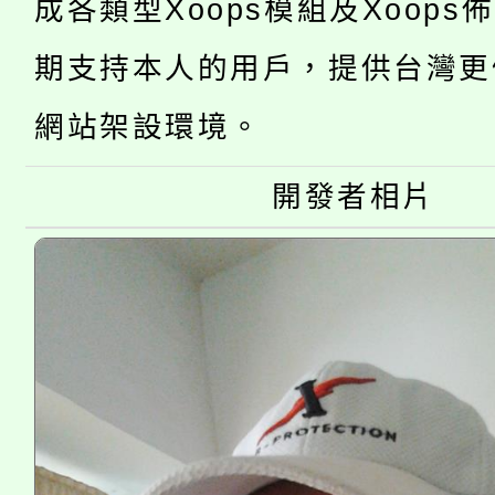
成各類型Xoops模組及Xoops
轉知中國文化大學推廣
代理(課)教師甄選結果(
期支持本人的用戶，提供台灣更
轉知苗栗縣政府辦理11
《TA101》溝通分析
網站架設環境。
桃園市115學年度學生
縣市「校園短影音徵選
程，歡迎學生輔導中心
「桃園市補助參觀特色
要點
開發者相片
門員」簡章及活動海報
心理、諮商輔導、社會
115年度「教育部表揚
展演活動實施計畫」
踴躍報名參加。
系所師生報名參加。
義教育推展貢獻獎」