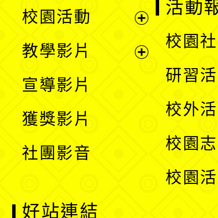
展
活動
校園活動
開
展
校園社
教學影片
選
開
展
研習活
宣導影片
單
選
開
校外活
獲獎影片
單
選
校園志
社團影音
單
校園活
好站連結