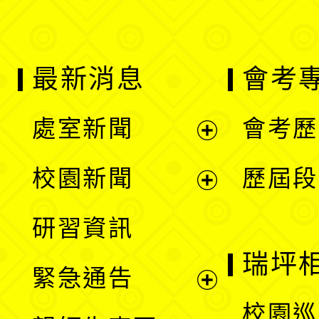
最新消息
會考
處室新聞
會考歷
展
校園新聞
歷屆段
開
展
研習資訊
選
開
瑞坪
緊急通告
單
選
展
校園巡