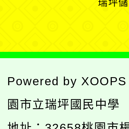
瑞坪儲
單
選
單
Powered by
XOOPS
園市立瑞坪國民中學
地址：
32658桃園市