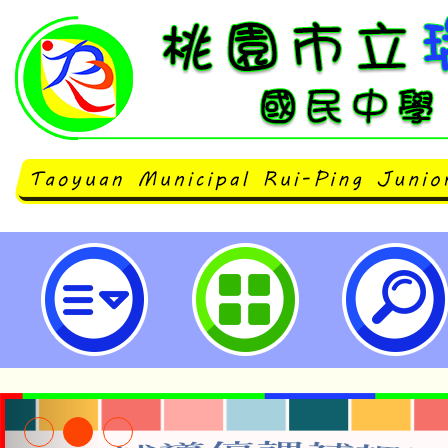
neilrpjhstyc網站設計者：徐嘉裕 N