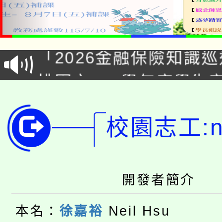
公告本校115學年度第1
「2026金融保險知識
代理(課)教師甄選結果(
桃園市115學年度學生
車」活動
公告本校115學年度第
生本土語及新住民語歌
校園志工:ne
公告本校115學年度第
代理(課)教師甄選結果(
轉知中國文化大學推廣
代理(課)教師甄選結果(
轉知苗栗縣政府辦理11
《TA101》溝通分析
開發者簡介
桃園市115學年度學生
縣市「校園短影音徵選
程，歡迎學生輔導中心
本名：
徐嘉裕
Neil Hsu