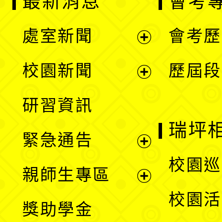
最新消息
會考
處室新聞
會考歷
展
校園新聞
歷屆段
開
展
研習資訊
選
開
瑞坪
緊急通告
單
選
展
校園巡
親師生專區
單
開
展
校園活
獎助學金
選