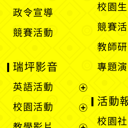
開
校園生
政令宣導
單
選
競賽活
競賽活動
單
教師研
瑞坪影音
專題演
英語活動
展
活動
校園活動
開
展
校園社
教學影片