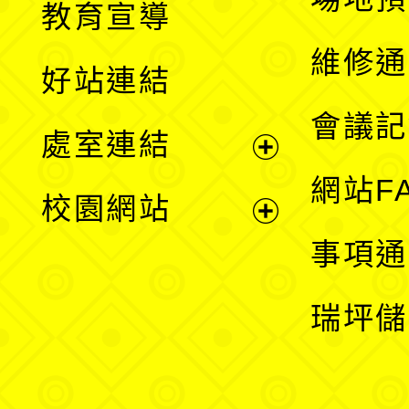
教育宣導
開
維修通
好站連結
選
會議記
處室連結
單
展
網站F
校園網站
開
展
事項通
選
開
瑞坪儲
單
選
單