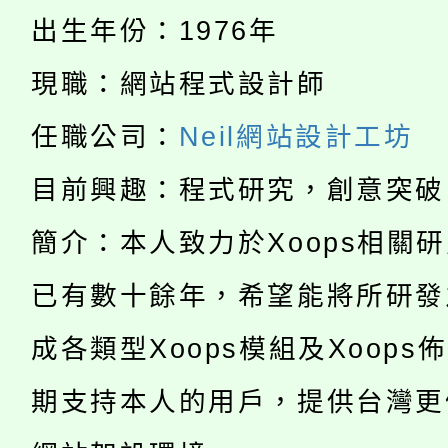
「桃園市補助參觀特色
要點
門員」簡章及活動海報
心理、諮商輔導、社會
出生年份：1976年
115年度「教育部表揚
展演活動實施計畫」
踴躍報名參加。
系所師生報名參加。
現職：網站程式設計師
公告本校115學年度第1
義教育推展貢獻獎」
任職公司：
Neil網站設計工坊
「2026金融保險知識
代理(課)教師甄選結果(
目前興趣：程式研究，創意突破
桃園市115學年度學生
車」活動
簡介：本人致力於Xoops相關
公告本校115學年度第
生本土語及新住民語歌
已有數十餘年，希望能將所研發
公告本校115學年度第
代理(課)教師甄選結果(
成各類型Xoops模組及Xoops
轉知中國文化大學推廣
代理(課)教師甄選結果(
轉知苗栗縣政府辦理11
期支持本人的用戶，提供台灣更
《TA101》溝通分析