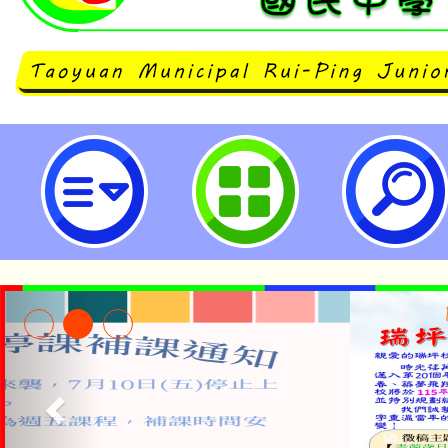
neilrpjhstyc網站設計者：徐嘉裕 N