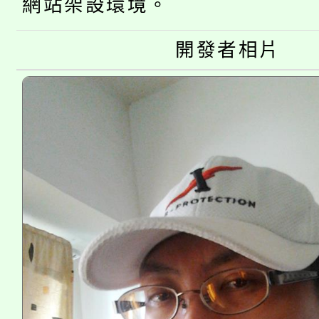
桃園市115學年度學生
網站架設環境。
縣市「校園短影音徵選
程，歡迎學生輔導中心
「桃園市補助參觀特色
要點
門員」簡章及活動海報
開發者相片
心理、諮商輔導、社會
115年度「教育部表揚
展演活動實施計畫」
踴躍報名參加。
系所師生報名參加。
義教育推展貢獻獎」