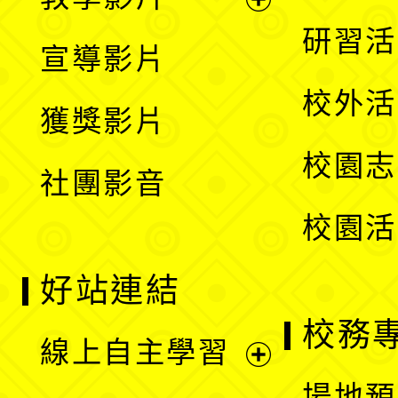
選
開
展
研習活
宣導影片
單
選
開
校外活
獲獎影片
單
選
校園志
社團影音
單
校園活
好站連結
校務
線上自主學習
展
場地預