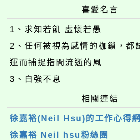
喜愛名言
1、求知若飢 虛懷若愚
2、任何被視為感情的枷鎖，都
運而捕捉指間流逝的風
3、自強不息
相關連結
徐嘉裕(Neil Hsu)的工作心得
徐嘉裕 Neil hsu粉絲團