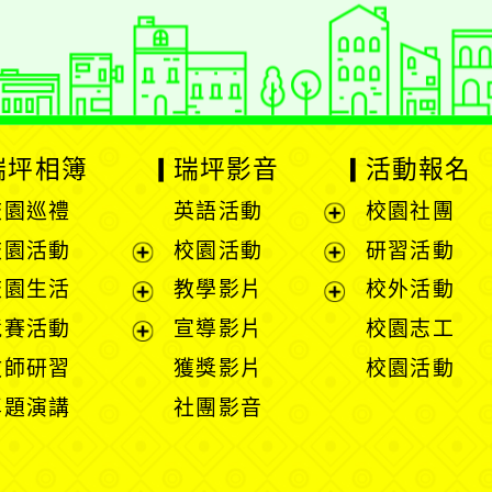
瑞坪相簿
瑞坪影音
活動報名
校園巡禮
英語活動
校園社團
展
校園活動
校園活動
研習活動
開
展
展
校園生活
教學影片
校外活動
選
開
開
展
展
競賽活動
宣導影片
校園志工
單
選
選
開
開
展
教師研習
獲獎影片
校園活動
單
單
選
選
開
專題演講
社團影音
單
單
選
單