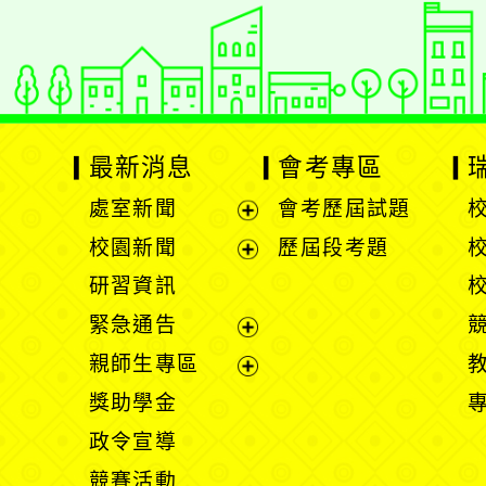
最新消息
會考專區
處室新聞
會考歷屆試題
展
校園新聞
歷屆段考題
開
展
研習資訊
選
開
緊急通告
單
選
展
親師生專區
單
開
展
獎助學金
選
開
政令宣導
單
選
競賽活動