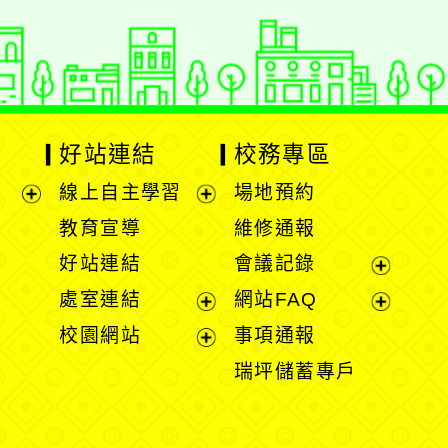
好站連結
校務專區
線上自主學習
場地預約
展
展
教育宣導
維修通報
開
開
好站連結
會議記錄
選
選
展
處室連結
網站FAQ
單
單
開
展
展
校園網站
事項通報
選
開
開
展
瑞坪儲蓄專戶
單
選
選
開
單
單
選