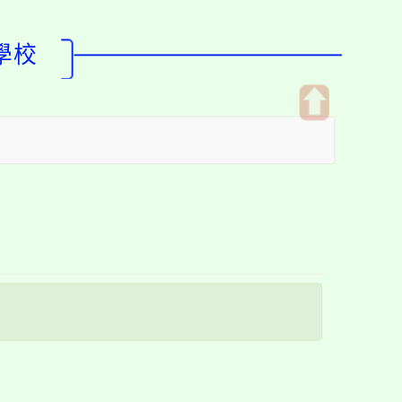
學校
開
啟
上
方
區
塊