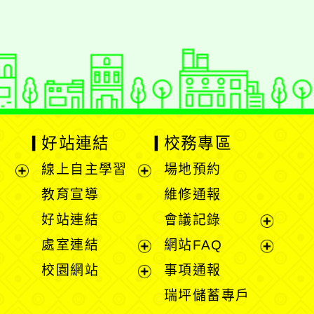
好站連結
校務專區
線上自主學習
場地預約
展
展
教育宣導
維修通報
開
開
好站連結
會議記錄
選
選
展
處室連結
網站FAQ
單
單
開
展
展
校園網站
事項通報
選
開
開
展
瑞坪儲蓄專戶
單
選
選
開