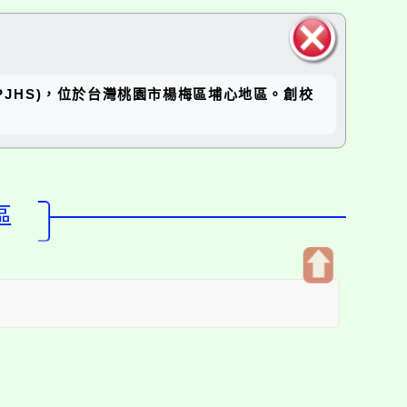
關閉區
坪國中(RPJHS)，位於台灣桃園市楊梅區埔心地區。創校
塊
區
開
啟
上
方
區
塊