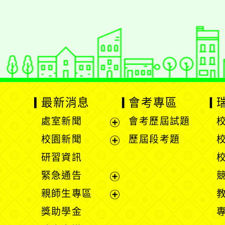
Xoops版本：
XOOPS
Xoops
網站設計
：
N
Xoops網站設計者：
最新消息
會考專區
處室新聞
會考歷屆試題
展
校園新聞
歷屆段考題
開
展
研習資訊
選
開
緊急通告
單
選
展
親師生專區
單
開
展
獎助學金
選
開