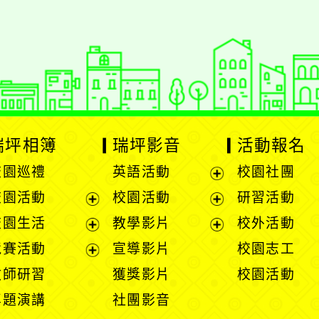
 2.5.11
網站語系：zh-TW
eil網站設計工坊
徐嘉裕 Neil hsu
瑞坪相簿
瑞坪影音
活動報名
校園巡禮
英語活動
校園社團
展
校園活動
校園活動
研習活動
開
展
展
校園生活
教學影片
校外活動
選
開
開
展
展
競賽活動
宣導影片
校園志工
單
選
選
開
開
展
教師研習
獲獎影片
校園活動
單
單
選
選
開
專題演講
社團影音
單
單
選