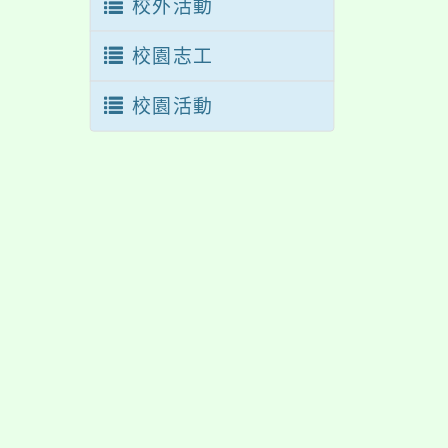
校外活動
校園志工
校園活動
佈景版本：
neilrpjh
適用瀏覽器：Edge、Goo