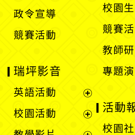
開
校園生
政令宣導
單
選
競賽活
競賽活動
單
教師研
瑞坪影音
專題演
英語活動
展
活動
校園活動
開
展
校園社
教學影片