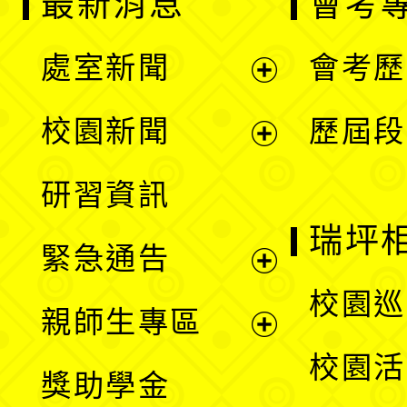
最新消息
會考
處室新聞
會考歷
展
校園新聞
歷屆段
開
展
研習資訊
選
開
瑞坪
緊急通告
單
選
展
校園巡
親師生專區
單
開
展
校園活
獎助學金
選