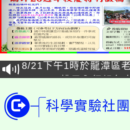
「本色祭」8/29、30
8/21下午1時於龍潭區
場熱烈登場!
YOUNG桃局內行報名
徵才活動。
8月14至27日，桃園
局官網。
科學實驗社團
115年桃園市運動會8/1
開!
桃園市低收入戶享有免
田徑場及游泳池舉行。