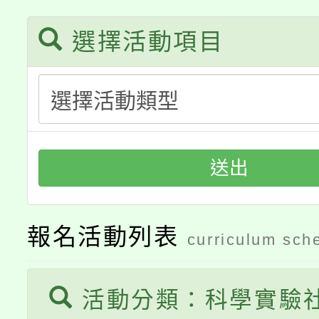
桃園市低收入戶享有免
田徑場及游泳池舉行。
選擇活動項目
大園自造教育及科技中心
視費優惠，中低收入戶
大溪自造教育及科技中心
份教師增能研習
半價優惠，詳情可洽有
淨零綠生活教案入校路
份教師研習
者。
115年食農教育專業人
會
送出
程
報名活動列表
curriculum sch
活動分類：科學實驗