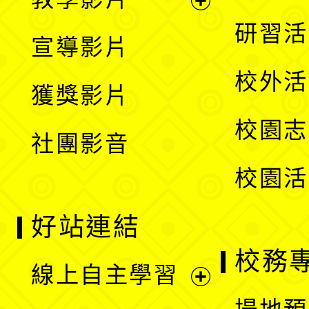
選
開
展
研習活
宣導影片
單
選
開
校外活
獲獎影片
單
選
校園志
社團影音
單
校園活
好站連結
校務
線上自主學習
展