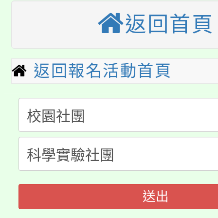
大園自造教育及科技中心
視費優惠，中低收入戶
返回首頁
大溪自造教育及科技中心
份教師增能研習
半價優惠，詳情可洽有
淨零綠生活教案入校路
份教師研習
者。
返回報名活動首頁
115年食農教育專業人
會
「本色祭」8/29、30
程
8/21下午1時於龍潭區
場熱烈登場!
YOUNG桃局內行報名
徵才活動。
8月14至27日，桃園
局官網。
送出
115年桃園市運動會8/1
開!