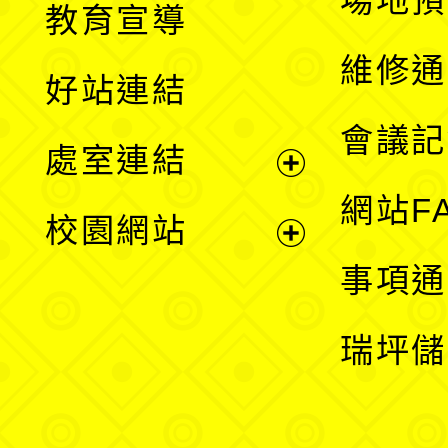
場地預
教育宣導
開
維修通
好站連結
選
會議記
處室連結
單
展
網站F
校園網站
開
展
事項通
選
開
瑞坪儲
單
選