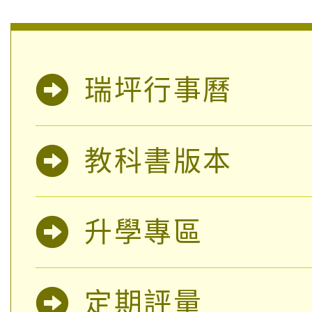
「桃園市補助參觀特色
要點
門員」簡章及活動海報
心理、諮商輔導、社會
115年度「教育部表揚
展演活動實施計畫」
踴躍報名參加。
系所師生報名參加。
瑞坪行事曆
公告本校115學年度第1
義教育推展貢獻獎」
「2026金融保險知識
代理(課)教師甄選結果(
教科書版本
桃園市115學年度學生
車」活動
公告本校115學年度第
生本土語及新住民語歌
升學專區
公告本校115學年度第
代理(課)教師甄選結果(
轉知中國文化大學推廣
代理(課)教師甄選結果(
定期評量
轉知苗栗縣政府辦理11
《TA101》溝通分析