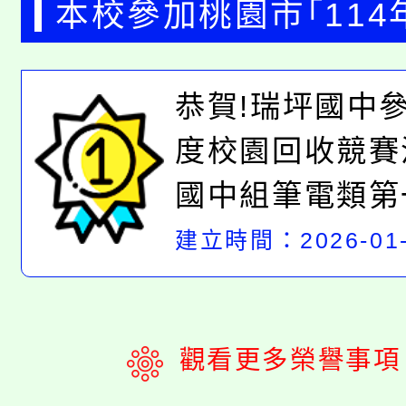
本校參加桃園市｢114
作、恭喜904
回收競賽活動｣榮獲國
園市114學年
恭賀!瑞坪國中參
類、平板類第一名
育競賽商業與管
度校園回收競賽
作、恭喜906
國中組筆電類第
園市114學年
板類第一名感謝
建立時間：2026-01-
育競賽餐服組佳
共同響應資源回
觀看更多榮譽事項