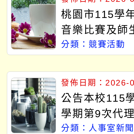
桃園市115學
音樂比賽及師
及新住民語歌
分類：競賽活動
發佈日期：2026-0
公告本校115
學期第9次代理
甄選結果(尚有
分類：人事室新