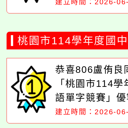
鋆老師、張軒妮
建立時間：2026-06-
登月老師、張束
以及英語領域全
桃園市114學年度國
用心付出與努力
競賽
打造優質的雙語
恭喜806盧侑良
境，共創佳績！
「桃園市114
獎，也感謝所有
語單字競賽」優
的辛勞！
家偉老師指導!!
建立時間：2026-06-