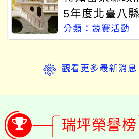
系所師生報名
5年度北臺八
短影音徵選活
分類：競賽活動
門員」簡章及
報，歡迎學生
觀看更多最新消息
參加。
瑞坪榮譽榜