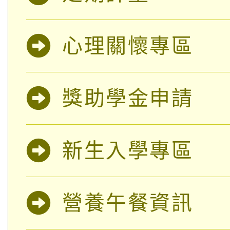
桃園市115學年度學生
縣市「校園短影音徵選
程，歡迎學生輔導中心
心理關懷專區
「桃園市補助參觀特色
要點
門員」簡章及活動海報
心理、諮商輔導、社會
115年度「教育部表揚
展演活動實施計畫」
踴躍報名參加。
系所師生報名參加。
獎助學金申請
義教育推展貢獻獎」
新生入學專區
營養午餐資訊