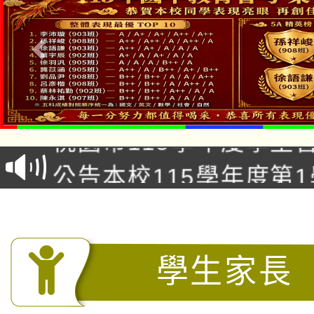
公告本校115學年度第1
「2026金融保險知識
代理(課)教師甄選結果(
桃園市115學年度學生
車」活動
公告本校115學年度第
生本土語及新住民語歌
公告本校115學年度第
代理(課)教師甄選結果(
轉知中國文化大學推廣
代理(課)教師甄選結果(
學生家長
轉知苗栗縣政府辦理11
《TA101》溝通分析
桃園市115學年度學生
縣市「校園短影音徵選
程，歡迎學生輔導中心