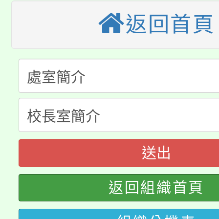
車」活動
返回首頁
公告本校115學年度第
生本土語及新住民語歌
公告本校115學年度第
代理(課)教師甄選結果(
轉知中國文化大學推廣
代理(課)教師甄選結果(
淨零綠生活教案入校路
《TA101》溝通分析
115年食農教育專業人
會
程，歡迎學生輔導中心
學期銜接期間理賠案件
程
心理、諮商輔導、社會
送出
淨零綠領人才培育課程
學籍身 分審查程序及
系所師生報名參加。
返回組織首頁
公告本校115學年度第1
版
「2026金融保險知識