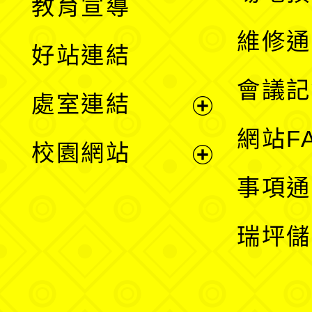
教育宣導
開
維修通
好站連結
選
會議記
處室連結
單
展
網站F
校園網站
開
展
事項通
選
開
瑞坪儲
單
選
單