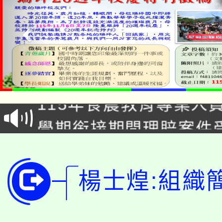
淨零綠生活教案入校路
115年食農教育專業人
會
學期銜接期間理賠案件
程
淨零綠領人才培育課程
學籍身 分審查程序及
公告本校115學年度第1
版
楊士煌:組織
「2026金融保險知識
代理(課)教師甄選結果(
桃園市115學年度學生