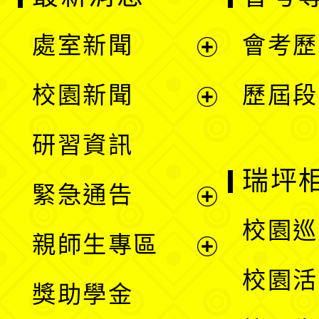
處室新聞
會考歷
展
校園新聞
歷屆段
開
展
研習資訊
選
開
瑞坪
緊急通告
單
選
展
校園巡
親師生專區
單
開
展
校園活
獎助學金
選
開