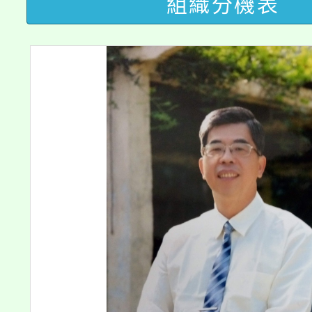
代理(課)教師甄選結果(
組織分機表
桃園市115學年度學生
車」活動
公告本校115學年度第
生本土語及新住民語歌
公告本校115學年度第
代理(課)教師甄選結果(
轉知中國文化大學推廣
代理(課)教師甄選結果(
《TA101》溝通分析
程，歡迎學生輔導中心
心理、諮商輔導、社會
系所師生報名參加。