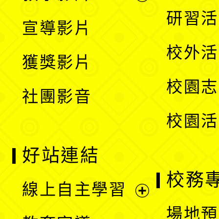
選
開
展
研習活
宣導影片
單
選
開
校外活
獲獎影片
單
選
校園志
社團影音
單
校園活
好站連結
校務
線上自主學習
展
場地預