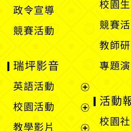
校園生
政令宣導
單
選
競賽活
競賽活動
單
教師研
瑞坪影音
專題演
英語活動
展
活動
校園活動
開
展
校園社
教學影片