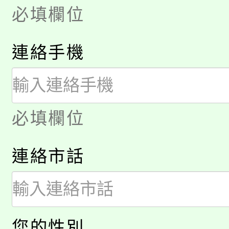
必填欄位
「2026金融保險知識
代理(課)教師甄選結果(
桃園市115學年度學生
車」活動
連絡手機
公告本校115學年度第
生本土語及新住民語歌
公告本校115學年度第
代理(課)教師甄選結果(
轉知中國文化大學推廣
必填欄位
代理(課)教師甄選結果(
《TA101》溝通分析
連絡市話
程，歡迎學生輔導中心
心理、諮商輔導、社會
您的性別