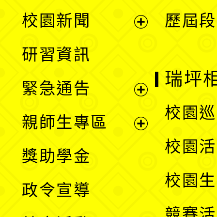
展
校園新聞
歷屆段
開
展
研習資訊
選
開
瑞坪
緊急通告
單
選
展
校園巡
親師生專區
單
開
展
校園活
獎助學金
選
開
校園生
政令宣導
單
選
競賽活