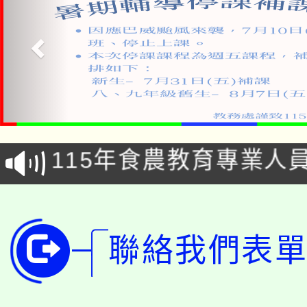
淨零綠生活教案入校路
115年食農教育專業人
會
學期銜接期間理賠案件
程
淨零綠領人才培育課程
學籍身 分審查程序及
聯絡我們表單
公告本校115學年度第1
版
「2026金融保險知識
代理(課)教師甄選結果(