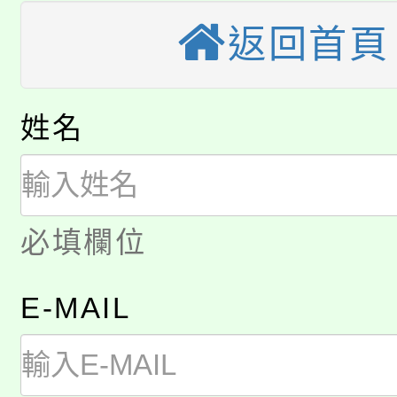
桃園市115學年度學生
車」活動
返回首頁
公告本校115學年度第
生本土語及新住民語歌
公告本校115學年度第
代理(課)教師甄選結果(
姓名
轉知中國文化大學推廣
代理(課)教師甄選結果(
淨零綠生活教案入校路
《TA101》溝通分析
必填欄位
115年食農教育專業人
會
程，歡迎學生輔導中心
學期銜接期間理賠案件
程
心理、諮商輔導、社會
E-MAIL
淨零綠領人才培育課程
學籍身 分審查程序及
系所師生報名參加。
公告本校115學年度第1
版