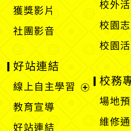
校外活
獲獎影片
單
選
校園志
社團影音
單
校園活
好站連結
校務
線上自主學習
展
場地預
教育宣導
開
維修通
好站連結