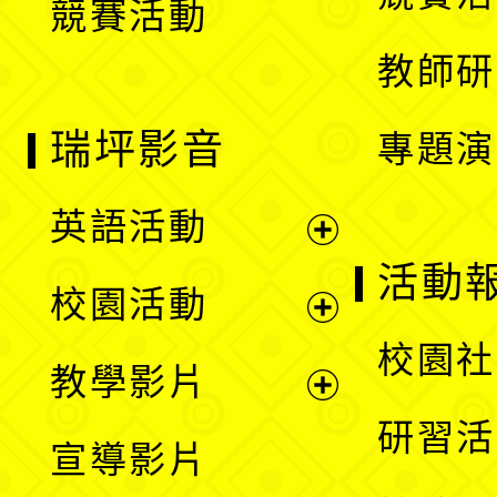
競賽活動
單
教師研
瑞坪影音
專題演
英語活動
展
活動
校園活動
開
展
校園社
教學影片
選
開
展
研習活
宣導影片
單
選
開