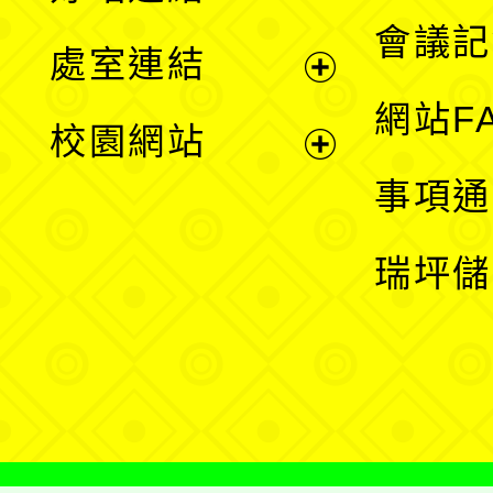
選
會議記
處室連結
單
展
網站F
校園網站
開
展
事項通
選
開
瑞坪儲
單
選
單