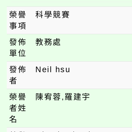
桃園市低收入戶享有免
田徑場及游泳池舉行。
榮譽
科學競賽
大園自造教育及科技中心
視費優惠，中低收入戶
事項
大溪自造教育及科技中心
份教師增能研習
半價優惠，詳情可洽有
發佈
教務處
淨零綠生活教案入校路
單位
份教師研習
者。
115年食農教育專業人
發佈
Neil hsu
會
者
程
榮譽
陳宥蓉,羅建宇
者姓
名