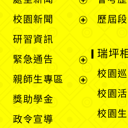
展
校園新聞
歷屆段
開
展
研習資訊
選
開
瑞坪
緊急通告
單
選
展
校園巡
親師生專區
單
開
展
校園活
獎助學金
選
開
校園生
政令宣導
單
選