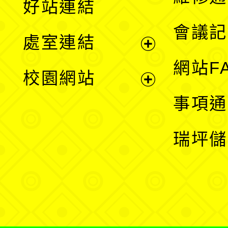
好站連結
選
會議記
處室連結
單
展
網站F
校園網站
開
展
事項通
選
開
瑞坪儲
單
選
單