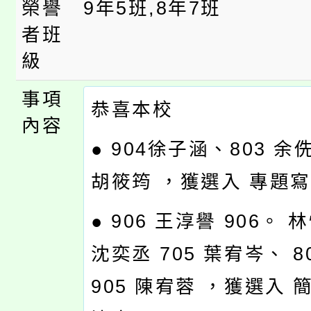
榮譽
9年5班,8年7班
者班
級
事項
恭喜本校
內容
● 904徐子涵、803 余
胡筱筠 ，獲選入 專題寫
● 906 王淳譽 906。 
沈奕丞 705 葉宥岑、 8
905 陳宥蓉 ，獲選入