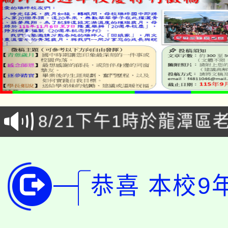
「本色祭」8/29、30
8/21下午1時於龍潭區
場熱烈登場!
YOUNG桃局內行報名
徵才活動。
8月14至27日，桃園
局官網。
恭喜 本校9
115年桃園市運動會8/1
開!
桃園市低收入戶享有免
田徑場及游泳池舉行。