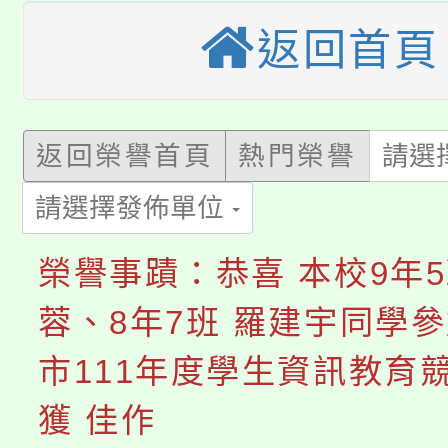
大園自造教育及科技中心
視費優惠，中低收入戶
返回首頁
大溪自造教育及科技中心
份教師增能研習
半價優惠，詳情可洽有
淨零綠生活教案入校路
份教師研習
者。
返回榮譽首頁
熱門榮譽
請選
115年食農教育專業人
會
請選擇發佈單位
「本色祭」8/29、30
程
榮譽事蹟：恭喜 本校9年5
8/21下午1時於龍潭區
場熱烈登場!
蓉、8年7班 羅建宇同學
YOUNG桃局內行報名
徵才活動。
市111年度學生資訊教育
8月14至27日，桃園
局官網。
獲 佳作
115年桃園市運動會8/1
開!