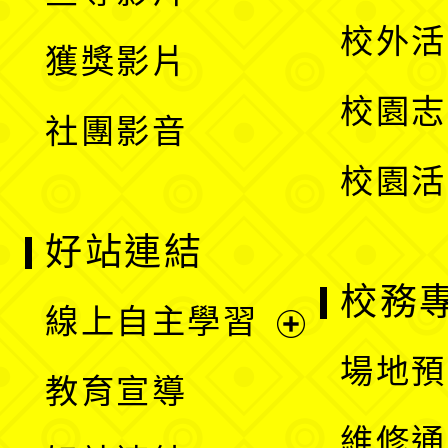
單
選
開
校外活
獲獎影片
單
選
校園志
社團影音
單
校園活
好站連結
校務
線上自主學習
展
場地預
教育宣導
開
維修通