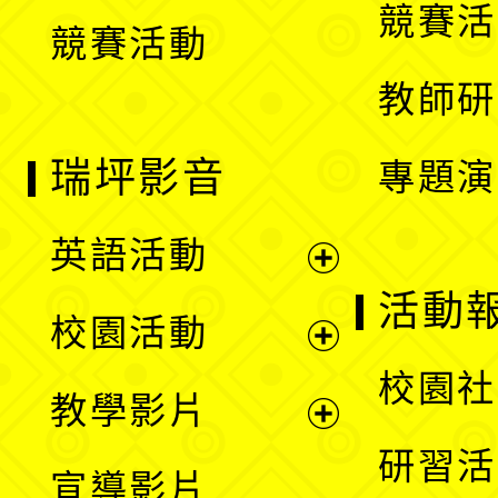
競賽活
競賽活動
單
教師研
瑞坪影音
專題演
英語活動
展
活動
校園活動
開
展
校園社
教學影片
選
開
展
研習活
宣導影片